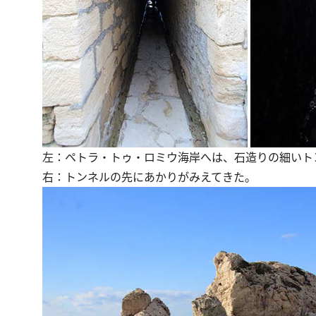
左：ペトラ・トゥ・ロミウ海岸へは、石造りの細いト
右：トンネルの先にあかりがみえてきた。