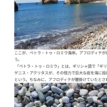
ここが、ペトラ・トゥ・ロミウ海岸。アフロディテが
う。
「ペトラ・トゥ・ロミウ」とは、ギリシャ語で「ギリ
ゲニス・アクリタスが、その怪力で巨大な岩を海に投
という。ちなみに、アフロディテが腰掛けていたとさ