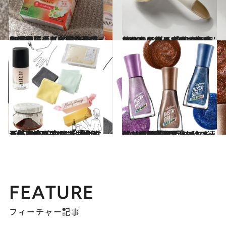
2025.3.17
入浴中のような心地よさに衝撃！よもぎ蒸し発想の「温膣ケア」で全身ホカホカに【ビューティいいもの集め EDITORS' BEST】
ビューティ＆ヘルス
2025.1.30
いつでもどこでもコロコロするだけ！ 輪郭や目元のむくみが一瞬ですっきりするローラーが一生手放せない！【ビューティいいもの集め EDITORS' BEST】
ビューティ＆ヘルス
2025.2.27
予算2000円台でも「センスの良いギフト」が買える！ ハンドタオルもネイル美容液も、“お手頃だけど質の高いもの”を選ぶなら？
ライフスタイル
2024.11.5
【プチプラ】サリーハンセン新作 “時間がない！ でもお洒落なネイルしたい”人の最適解。60秒の速乾で指先を即ドレスアップ
ビューティ＆ヘルス
FEATURE
フィーチャー記事