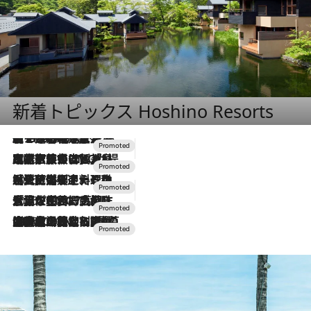
新着トピックス Hoshino Resorts
【トンボの足水浴】ヒノキの香りに包まれて涼感マックス！約13℃の湧水かけ流しを避暑地「星野温泉 トンボの湯」で体験
2026.8.7
2026.7.31
【ホテル帰省】という選択肢をOMOが提案。家族とほどよい距離を保つには「昼は実家、夜は気兼ねなくホテルで！」
2026.7.24
【夏限定ディナーコース】旬を迎える稚鮎や花ズッキーニなどをイタリア・トスカーナの郷土料理の手法で満喫！
2026.7.17
「土佐和ハーブかき氷」がOMO7高知に登場！生姜、山椒、大葉など目にも舌にも涼を呼ぶ郷土の味
2026.7.10
NEW OPEN！【界 草津】名湯の地に誕生。趣の異なる2種の温泉と上州ならではの会席・蕎麦割烹など美食を味わう究極の癒やし旅