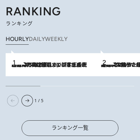
RANKING
ランキング
HOURLY
DAILY
WEEKLY
2026.8.7
「湘南乃風に憧れて」観客大盛上がりの“タオル回し”に、ラッパー顔負けの高速歌唱まで…さだまさし（74）のアグレッシブすぎる現在地
2026.8.5
【阿川佐和子さんの年とる力】なぜ70代で始めた趣味は“こんなに楽しい”のか？ ピアノ、俳句…スランプに陥っても続けられる“ある秘訣”とは
1 / 5
ランキング一覧