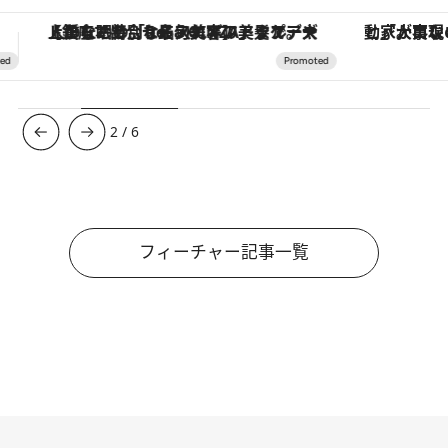
「大事なのは地域の意識を変えること」。ロレックス賞受賞の自然保護活動家が実現させたナイジェリアの自然環境の復活
【夏限定ディナーコース】旬を迎
3
/
6
フィーチャー記事一覧