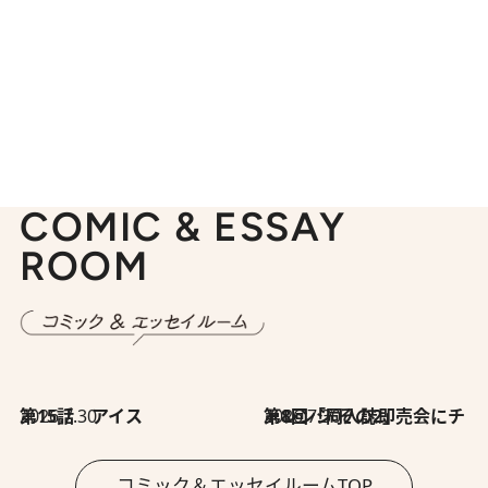
COMIC & ESSAY
ROOM
2026.7.30
第15話 アイス
2026.7.30
第8回「同人誌即売会にチャレンジ その2」
コミック＆エッセイルームTOP