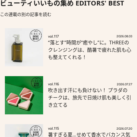
ビューティいいもの集め EDITORS' BEST
この連載の別の記事を読む
vol.117
2026.08.03
“落とす”時間が“癒やし”に。THREEの
クレンジングは、酷暑で疲れた肌も心
も整えてくれる！
vol.116
2026.07.27
吹き出す汗にも負けない！ プラダの
チークは、旅先で日焼け肌も美しく引
き立てる
vol.115
2026.07.20
暑すぎる夏…せめて香水でバカンス気