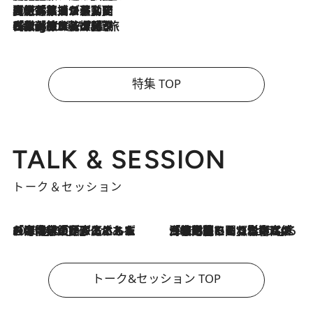
2026.8.5
【厳選旅コスメ】国内をあちこち移動する河井菜摘が選んだ夏旅ベストコスメ発表！「リラックスアイテムはマスト」【Mサイズジップ】
2026.8.4
【厳選旅コスメ】「紫外線＆乾燥対策しながらメイク感も！」ヘア＆メイクGeorgeが選んだ夏旅ベストコスメを発表！【Mサイズジップ】
特集 TOP
TALK & SESSION
トーク＆セッション
2026.8.3
「今後値上げがあるとすれば…」「リスクがあるのは今年の冬」エネルギー専門家が語る、ホルムズ海峡封鎖が家庭にもたらす“ある心配”
2026.8.3
「住宅建てられない…」「サーチャージ料の高値が続いている」ホルムズ海峡封鎖による影響はいつまで続く？《エネルギー専門家に聞く“どうなる日本の暮らし”》
トーク&セッション TOP