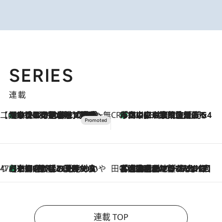
SERIES
連載
【CREA×星野リゾート】唯一無二。癒しと発見が待つ場所へ
【トンボの足水浴】ヒノキの香りに包まれて涼感マックス！約13℃の湧水かけ流しを避暑地「星野温泉 トンボの湯」で体験
2026.8.7
CREA'S CHOICE
「立川にも歌舞伎があるんだよ」 片岡仁左衛門・市川中車ら豪華座組みで4年目の立川立飛歌舞伎へ
2026.8.7
47都道府県の手みやげ ひんやりスイーツで夏を満喫
【京都府】この夏絶対食べたい 冷やしておいしいおやつ3選 ひと口目から心を掴む新緑のテリーヌ
2026.8.7
田中稲の勝手に再ブーム
2026.8.7
「湘南乃風に憧れて」観客大盛上がりの“タオル回し”に、ラッパー顔負けの高速歌唱まで…さだまさし（74）のアグレッシブすぎる現在地
連載 TOP