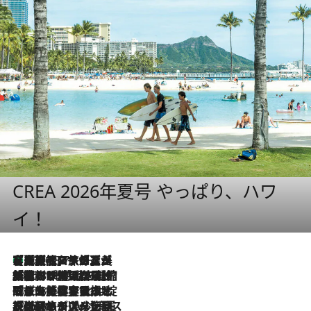
CREA 2026年夏号 やっぱり、ハワ
イ！
【厳選旅コスメ】「多機能アイテムがメイン！」旅好き美容エディターが選んだ夏旅ベストコスメを発表【Mサイズジップ】
2026.8.7
2026.8.6
「荷物が増えるほど旅ストレスは増す」美容ジャーナリストがたどり着いた最終結論。“化粧品を劇的に減らす”感動の凝縮美容とは
2026.8.6
「旅先には金髪ウィッグを持参」日本と同じメイクでは損してる!? 美容ジャーナリストが提案する“掟破りの旅美容”とは
2026.8.6
【厳選旅コスメ】「身軽さ＆UV対策重視！」ヘアアーティストshucoが選んだ夏旅ベストコスメを発表【Mサイズジップ】