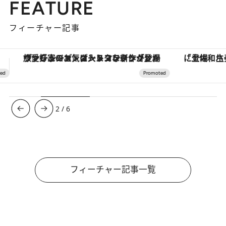
FEATURE
フィーチャー記事
「土佐和ハーブかき氷」がOMO7高知に登場！生姜、山椒、大葉など目にも舌にも涼を呼ぶ郷土の味
3
/
6
フィーチャー記事一覧