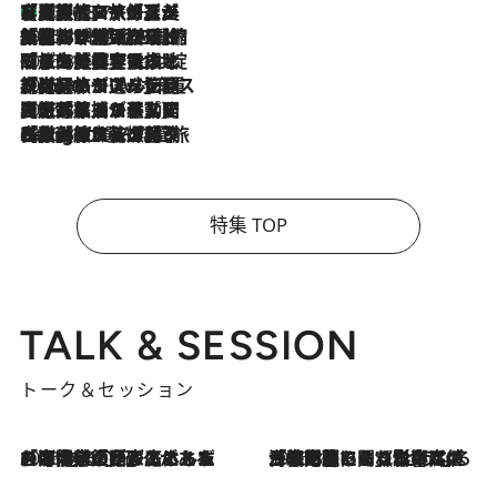
【厳選旅コスメ】「多機能アイテムがメイン！」旅好き美容エディターが選んだ夏旅ベストコスメを発表【Mサイズジップ】
2026.8.7
2026.8.6
「荷物が増えるほど旅ストレスは増す」美容ジャーナリストがたどり着いた最終結論。“化粧品を劇的に減らす”感動の凝縮美容とは
2026.8.6
「旅先には金髪ウィッグを持参」日本と同じメイクでは損してる!? 美容ジャーナリストが提案する“掟破りの旅美容”とは
2026.8.6
【厳選旅コスメ】「身軽さ＆UV対策重視！」ヘアアーティストshucoが選んだ夏旅ベストコスメを発表【Mサイズジップ】
2026.8.5
【厳選旅コスメ】国内をあちこち移動する河井菜摘が選んだ夏旅ベストコスメ発表！「リラックスアイテムはマスト」【Mサイズジップ】
2026.8.4
【厳選旅コスメ】「紫外線＆乾燥対策しながらメイク感も！」ヘア＆メイクGeorgeが選んだ夏旅ベストコスメを発表！【Mサイズジップ】
特集 TOP
TALK & SESSION
トーク＆セッション
2026.8.3
「今後値上げがあるとすれば…」「リスクがあるのは今年の冬」エネルギー専門家が語る、ホルムズ海峡封鎖が家庭にもたらす“ある心配”
2026.8.3
「住宅建てられない…」「サーチャージ料の高値が続いている」ホルムズ海峡封鎖による影響はいつまで続く？《エネルギー専門家に聞く“どうなる日本の暮らし”》