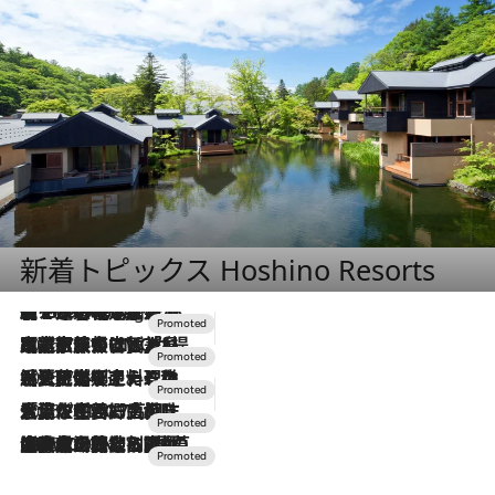
新着トピックス Hoshino Resorts
【トンボの足水浴】ヒノキの香りに包まれて涼感マックス！約13℃の湧水かけ流しを避暑地「星野温泉 トンボの湯」で体験
10 Hours Ago
2026.7.31
【ホテル帰省】という選択肢をOMOが提案。家族とほどよい距離を保つには「昼は実家、夜は気兼ねなくホテルで！」
2026.7.24
【夏限定ディナーコース】旬を迎える稚鮎や花ズッキーニなどをイタリア・トスカーナの郷土料理の手法で満喫！
2026.7.17
「土佐和ハーブかき氷」がOMO7高知に登場！生姜、山椒、大葉など目にも舌にも涼を呼ぶ郷土の味
2026.7.10
NEW OPEN！【界 草津】名湯の地に誕生。趣の異なる2種の温泉と上州ならではの会席・蕎麦割烹など美食を味わう究極の癒やし旅