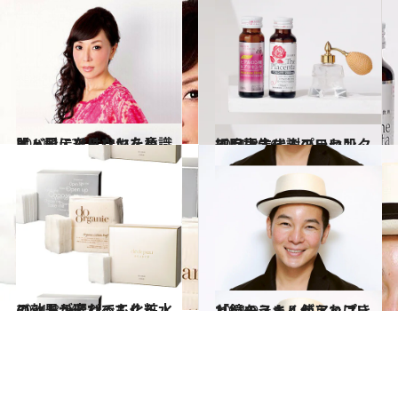
2011.10.3
オバ肌にならないため、肌・髪・爪はツヤを意識
ビューティ＆ヘルス
2011.8.16
細胞再生するプラセンタで目指す代謝のいい肌
ビューティ＆ヘルス
2011.8.16
コットン選びでも化粧水の効果が変わってくる
ビューティ＆ヘルス
2011.9.7
「鏡をうまく使えればきれいのスキルがアップ!」
ビューティ＆ヘルス