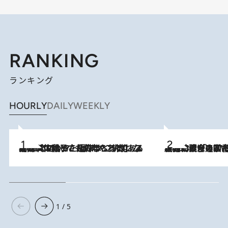
RANKING
ランキング
HOURLY
DAILY
WEEKLY
2026.8.5
【阿川佐和子さんの年とる力】なぜ70代で始めた趣味は“こんなに楽しい”のか？ ピアノ、俳句…スランプに陥っても続けられる“ある秘訣”とは
2026.8.3
慶應幼稚舎の図書室からテレビの世界に飛び込んだ阿川佐和子（72）、「N
1 / 5