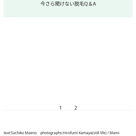
今さら聞けない脱毛Q＆A
1
2
text:Sachiko Maeno photographs:Hirofumi Kamaya(still life) / Mami