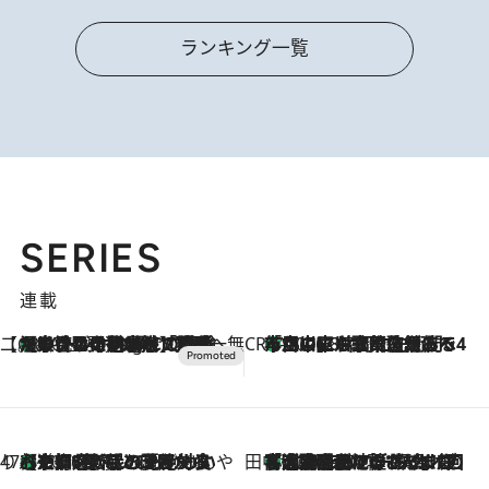
ランキング一覧
SERIES
連載
【CREA×星野リゾート】唯一無二。癒しと発見が待つ場所へ
【トンボの足水浴】ヒノキの香りに包まれて涼感マックス！約13℃の湧水かけ流しを避暑地「星野温泉 トンボの湯」で体験
10 Hours Ago
CREA'S CHOICE
「立川にも歌舞伎があるんだよ」 片岡仁左衛門・市川中車ら豪華座組みで4年目の立川立飛歌舞伎へ
2026.8.7
47都道府県の手みやげ ひんやりスイーツで夏を満喫
【京都府】この夏絶対食べたい 冷やしておいしいおやつ3選 ひと口目から心を掴む新緑のテリーヌ
2026.8.7
田中稲の勝手に再ブーム
「湘南乃風に憧れて」観客大盛上がりの“タオル回し”に、ラッパー顔負けの高速歌唱まで…さだまさし（74）のアグレッシブすぎる現在地
2026.8.7