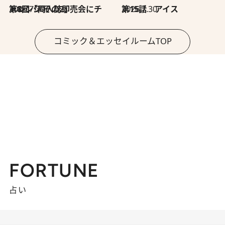
2026.7.30
第8回「同人誌即売会にチャレンジ その2」
2026.7.30
第15話 アイス
コミック＆エッセイルームTOP
FORTUNE
占い