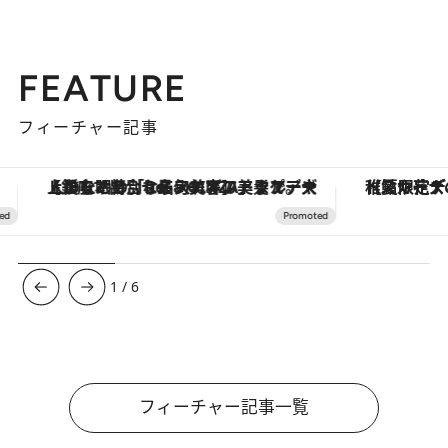
FEATURE
フィーチャー記事
【夏限定ディナーコース】旬を迎える稚鮎や花ズッキーニなどをイタリア・トスカーナの郷土料理の手法で満喫！
ヴァシュロン・コンスタンタン
2
/
6
フィーチャー記事一覧