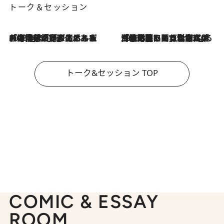
トーク＆セッション
2026.8.3
「今後値上げがあるとすれば…」「リスクがあるのは今年の冬」エネルギー専門家が語る、ホルムズ海峡封鎖が家庭にもたらす“ある心配”
2026.8.3
「住宅建てられない…」「サーチャージ料の高値が続いている」ホルムズ海峡封鎖による影響はいつまで続く？《エネルギー専門家に聞く“どうなる日本の暮らし”》
トーク&セッション TOP
COMIC & ESSAY
ROOM