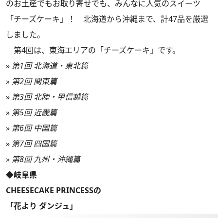
のお土産でもお取り寄せでも、みんなに人気のスイーツ
「チーズケーキ」！ 北海道から沖縄まで、計47品を厳選
しました。
第4回は、東海エリアの「チーズケーキ」です。
»
第1回 北海道・東北篇
»
第2回 関東篇
»
第3回 北陸・甲信越篇
»
第5回 近畿篇
»
第6回 中国篇
»
第7回 四国篇
»
第8回 九州・沖縄篇
◆岐阜県
CHEESECAKE PRINCESSの
「花より ダンジュ」