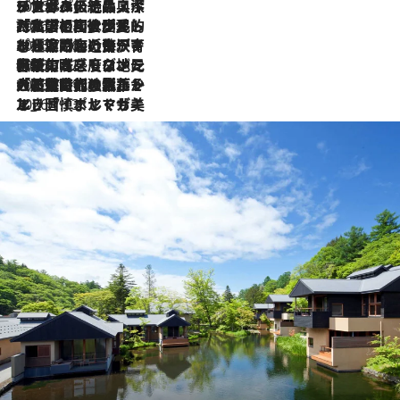
2026.8.8
リスボンの絶品スイーツ「パステル・デ・ナタ」とは？ポルトガル伝統の奥深い世界へ
2026.7.27
「私の祖国はポルトガル語です」国民的詩人フェルナンド・ペソアと、彼が愛した文学の街を歩く
2026.7.26
ポルトガル近海が育む極上の海の幸。キリリと冷えた白ワインと愉しむ、シーフード専門店の贅沢
2026.7.22
伝統の味をモダンに昇華。高感度な地元客が集う、リスボンの最旬ガストロノミー
2026.7.21
大航海時代の栄華から、震災、独裁、そして革命へ。ポルトガル・首都リスボンの石畳に刻まれた「歴史の光と影」
2026.7.13
エッセイ・ヤマザキマリ「慎ましくも美しき国 ポルトガル」