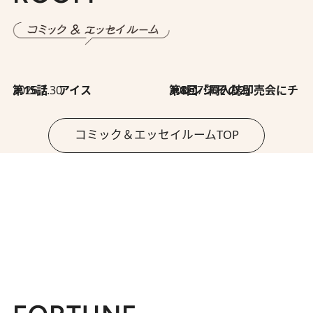
2026.7.30
第15話 アイス
2026.7.30
第8回「同人誌即売会にチャレンジ その2」
コミック＆エッセイルームTOP