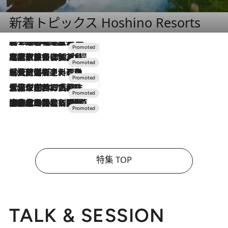
新着トピックス Hoshino Resorts
2026.8.7
【トンボの足水浴】ヒノキの香りに包まれて涼感マックス！約13℃の湧水かけ流しを避暑地「星野温泉 トンボの湯」で体験
2026.7.31
【ホテル帰省】という選択肢をOMOが提案。家族とほどよい距離を保つには「昼は実家、夜は気兼ねなくホテルで！」
2026.7.24
【夏限定ディナーコース】旬を迎える稚鮎や花ズッキーニなどをイタリア・トスカーナの郷土料理の手法で満喫！
2026.7.17
「土佐和ハーブかき氷」がOMO7高知に登場！生姜、山椒、大葉など目にも舌にも涼を呼ぶ郷土の味
2026.7.10
NEW OPEN！【界 草津】名湯の地に誕生。趣の異なる2種の温泉と上州ならではの会席・蕎麦割烹など美食を味わう究極の癒やし旅
特集 TOP
TALK & SESSION