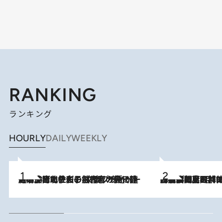
RANKING
ランキング
HOURLY
DAILY
WEEKLY
2026.8.3
《「文士の子ども被害者の会」発足！》阿川佐和子（72）が語る遠藤周作に北杜夫、劇作家・矢代静一の子どもたちの“文豪プライベート事件簿”
2026.8.8
「最後に見られてよかった」上野動物園の東園パンダ舎が解体前に特別公開。8月16日まで延長されたパネル展と共に辿る“半世紀”のパンダ飼育《解体工事の図面あり》