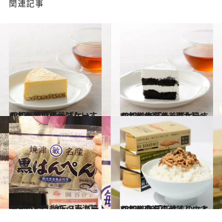
関連記事
2017.9.21
47都道府県の美味しいすぐれもの 「チーズケーキ」～関東篇～
グルメ
2017.9.17
47都道府県の美味しいすぐれもの 「チーズケーキ」～北海道・東北篇～
グルメ
2017.1.25
47都道府県 地元スーパーのおいしいもの ～東海篇～
グルメ
2017.8.20
47都道府県の美味しいすぐれもの 「ごはんのおとも」～東海篇～
グルメ