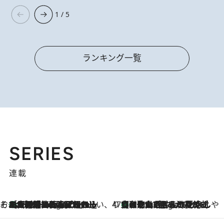
1 / 5
ランキング一覧
SERIES
連載
そおだよおこの関西おいしい、おやつ紀行
［大阪府箕面市］一皿一皿目の前で仕上げられる、料理を巧みに組み込んだアシェットデセールコース「ミチル アシェット デセール（Michiru assiette dessert）」
4 Hours Ago
47都道府県の手みやげ ひんやりスイーツで夏を満喫
【和歌山県】この夏絶対食べたい 冷やしておいしいおやつ3選 みかんがごろっと丸ごと入ったジュレ
4 Hours Ago