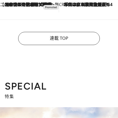
【CREA×星野リゾート】唯一無二。癒しと発見が待つ場所へ
2026.8.7
【トンボの足水浴】ヒノキの香りに包まれて涼感マックス！約13℃の湧水かけ流しを避暑地「星野温泉 トンボの湯」で体験
CREA'S CHOICE
2026.8.7
「立川にも歌舞伎があるんだよ」 片岡仁左衛門・市川中車ら豪華座組みで4年目の立川立飛歌舞伎へ
連載 TOP
SPECIAL
特集