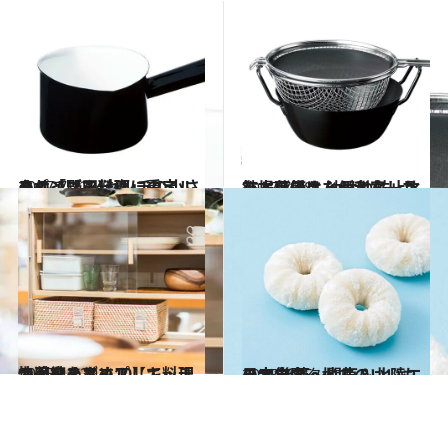
2017.7.12
あの「野田琺瑯」のミルクパンは 14センチの小さめサイズで料理に重宝
ライフスタイル
2017.7.18
有本葉子さんが考案した鉄揚げ鍋は 油はね防止ネットを備えた便利な一品
ライフスタイル
2015.12.29
快適度をアップして料理上手をめざす！【キッチン収納まとめ10】
ライフスタイル
2015.4.25
日本全国、地方のいいもの大集合 ～関東＆北陸エリア 後篇～
ライフスタイル