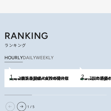
RANKING
ランキング
HOURLY
DAILY
WEEKLY
【ハワイ土産】ローカルの絶大な支持で復活！ 絶品の幻クッキー《元ファンの日本人女性が受け継いだ名店》
2 Hours Ago
あの伝説の限定トートも！ リニューアルした「ディーン＆
2 Hours Ago
1 / 5