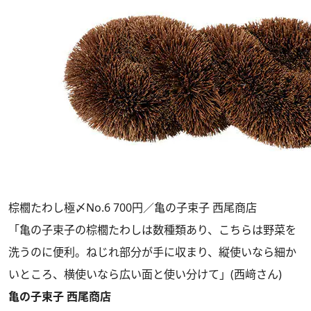
棕櫚たわし極〆No.6 700円／亀の子束子 西尾商店
「亀の子束子の棕櫚たわしは数種類あり、こちらは野菜を
洗うのに便利。ねじれ部分が手に収まり、縦使いなら細か
いところ、横使いなら広い面と使い分けて」(西﨑さん)
亀の子束子 西尾商店