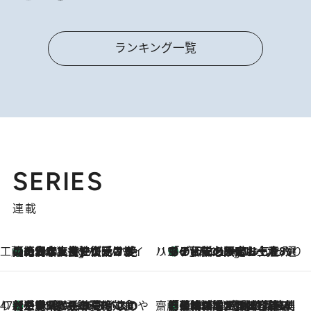
ランキング一覧
SERIES
連載
工藤まやのおもてなしハワイ
【ハワイ土産】ローカルの絶大な支持で復活！ 絶品の幻クッキー《元ファンの日本人女性が受け継いだ名店》
2 Hours Ago
ハワイ賢者 リサのお気に入りリスト
あの伝説の限定トートも！ リニューアルした「ディーン＆デルーカ ハワイ」で必須のお土産8選
2 Hours Ago
47都道府県の手みやげ ひんやりスイーツで夏を満喫
【三重県】この夏絶対食べたい 冷やしておいしいおやつ3選 お餅×アイスの新感覚スイーツ
2 Hours Ago
齋藤 薫 美容脳ルネサンス
「荷物が増えるほど旅ストレスは増す」美容ジャーナリストがたどり着いた最終結論。“化粧品を劇的に減らす”感動の凝縮美容とは
2 Hours Ago