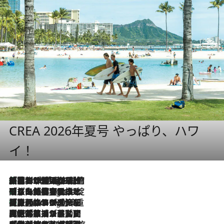
CREA 2026年夏号 やっぱり、ハワ
イ！
「荷物が増えるほど旅ストレスは増す」美容ジャーナリストがたどり着いた最終結論。“化粧品を劇的に減らす”感動の凝縮美容とは
2 Hours Ago
「旅先には金髪ウィッグを持参」日本と同じメイクでは損してる!? 美容ジャーナリストが提案する“掟破りの旅美容”とは
2 Hours Ago
【厳選旅コスメ】「身軽さ＆UV対策重視！」ヘアアーティストshucoが選んだ夏旅ベストコスメを発表【Mサイズジップ】
2 Hours Ago
2026.8.5
【厳選旅コスメ】国内をあちこち移動する河井菜摘が選んだ夏旅ベストコスメ発表！「リラックスアイテムはマスト」【Mサイズジップ】