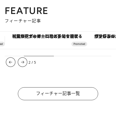
FEATURE
フィーチャー記事
ヴァシュロン・コンスタンタン「オーヴァーシーズ・オートマティック」。旅愛好家のお気に入りコレクションから、ジェンダーレスな新作が登場
【銀座で出合う最旬美容】美髪ケアや上質な眠
3
/
5
フィーチャー記事一覧