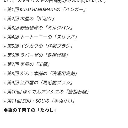
いて、スタイリストの西﨑弥沙さんに伺いました。
»
第1回 KUSU HANDMADEの「ハンガー」
»
第2回 木屋の「爪切り」
»
第3回 野田琺瑯の「ミルクパン」
»
第4回 トートーニーの「スリッパ」
»
第5回 イシカワの「洋服ブラシ」
»
第6回 ラバーゼの「鉄揚げ鍋」
»
第7回 東屋の「米櫃」
»
第8回 がんこ本舗の「洗濯用洗剤」
»
第9回 江戸屋の「馬毛歯ブラシ」
»
第10回 ほくでんアソシエの「唐松石鹸」
»
第11回 SOU・SOUの「手ぬぐい」
◆亀の子束子の「たわし」