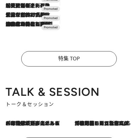
2026.7.24
【夏限定ディナーコース】旬を迎える稚鮎や花ズッキーニなどをイタリア・トスカーナの郷土料理の手法で満喫！
2026.7.17
「土佐和ハーブかき氷」がOMO7高知に登場！生姜、山椒、大葉など目にも舌にも涼を呼ぶ郷土の味
2026.7.10
NEW OPEN！【界 草津】名湯の地に誕生。趣の異なる2種の温泉と上州ならではの会席・蕎麦割烹など美食を味わう究極の癒やし旅
特集 TOP
TALK & SESSION
トーク＆セッション
2026.8.3
「今後値上げがあるとすれば…」「リスクがあるのは今年の冬」エネルギー専門家が語る、ホルムズ海峡封鎖が家庭にもたらす“ある心配”
2026.8.3
「住宅建てられない…」「サーチャージ料の高値が続いている」ホルムズ海峡封鎖による影響はいつまで続く？《エネルギー専門家に聞く“どうなる日本の暮らし”》