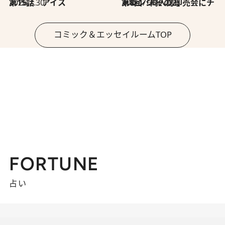
2026.7.30
第15話 アイス
2026.7.30
第8回「同人誌即売会にチャレンジ その2」
コミック＆エッセイルームTOP
FORTUNE
占い