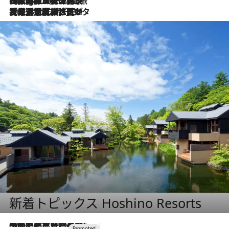
2026.8.4
【厳選旅コスメ】「紫外線＆乾燥対策しながらメイク感も！」ヘア＆メイクGeorgeが選んだ夏旅ベストコスメを発表！【Mサイズジップ】
2026.8.3
【厳選旅コスメ】「保湿もタイパ重視！」“サウナ好き”タレント清水みさとが愛用する夏旅ベストコスメを発表！【Mサイズジップ】
新着トピックス Hoshino Resorts
2026.7.31
【ホテル帰省】という選択肢をOMOが提案。家族とほどよい距離を保つには「昼は実家、夜は気兼ねなくホテルで！」