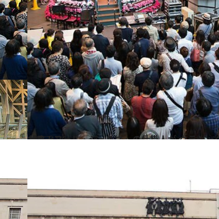
2016.4.26
「ラ・フォル・ジュルネ」の仕掛人が クラシックの祭典の舞台裏を明かす！
カルチャー