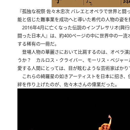
『孤独な祝祭 佐々木忠次 バレエとオペラで世界と闘
能と信じた難事業を成功へと導いた希代の人物の姿を
2016年4月に亡くなった伝説のインプレサリオ(興
闘った日本人』は、約400ページの中に世界中の一
する稀有の一冊だ。
登場人物の華麗さにおいて比肩するのは、オペラ演
うか？ カルロス・クライバー、モーリス・ベジャー
愛する人間にとっては、目が眩むような芸術家ばかり
これらの綺羅星の如きアーティストを日本に招き、
絆を作り上げたのが、佐々木さんの偉業だった。