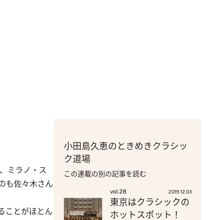
小田島久恵のときめきクラシッ
ク道場
、ミラノ・ス
この連載の別の記事を読む
のも佐々木さん
vol.28
2019.12.03
東京はクラシックの
ることがほとん
ホットスポット！