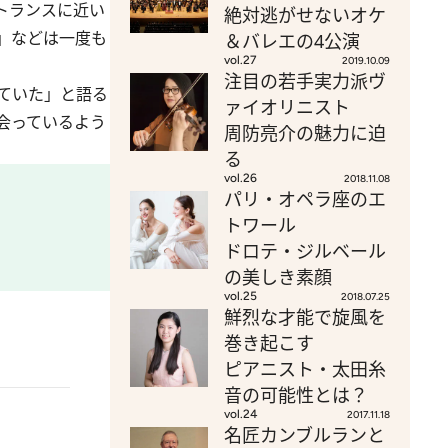
トランスに近い
絶対逃がせないオケ
」などは一度も
＆バレエの4公演
vol.27
2019.10.09
注目の若手実力派ヴ
ていた」と語る
ァイオリニスト
会っているよう
周防亮介の魅力に迫
る
vol.26
2018.11.08
パリ・オペラ座のエ
トワール
ドロテ・ジルベール
の美しき素顔
vol.25
2018.07.25
鮮烈な才能で旋風を
巻き起こす
ピアニスト・太田糸
音の可能性とは？
vol.24
2017.11.18
名匠カンブルランと