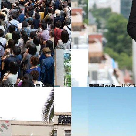
2016.10.26
国際コンクールで入賞を続ける22歳 ヴァイオリニスト・岡本誠司は天才肌
カルチャー