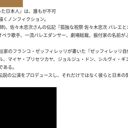
った日本人』は、誰もが不可
描くノンフィクション。
行師)、佐々木忠次さんの伝記『孤独な祝祭 佐々木忠次 バレエ
流オペラ歌手、一流バレエダンサー、劇場総裁、振付家の名前が
出家のフランコ・ゼッフィレッリが書いた『ゼッフィレッリ自
ル、マイヤ・プリセツカヤ、ジョルジュ・ドン、シルヴィ・ギ
である。
伝説の公演をプロデュースし、それだけではなく彼らと日本の