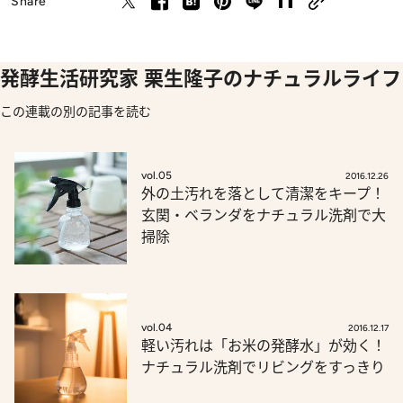
Share
発酵生活研究家 栗生隆子のナチュラルライフ
この連載の別の記事を読む
vol.05
2016.12.26
外の土汚れを落として清潔をキープ！
玄関・ベランダをナチュラル洗剤で大
掃除
vol.04
2016.12.17
軽い汚れは「お米の発酵水」が効く！
ナチュラル洗剤でリビングをすっきり