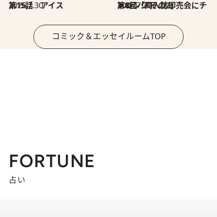
2026.7.30
第15話 アイス
2026.7.30
第8回「同人誌即売会にチャレンジ その2」
コミック＆エッセイルームTOP
FORTUNE
占い