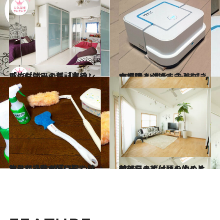
2013.12.16
いつも悩みの種「収納」「片付け」人気記事ランキング
ライフスタイル
2016.9.15
水を噴きつけて念入りに床掃除！ 進化した床拭きロボット「ブラーバ」
ライフスタイル
2016.5.28
決して掃除が好きなわけではない私の楽に早く終わらせる7つの工夫！
ライフスタイル
2013.11.3
お部屋の片付けを始める前に、まずは頭の中の片付けを！
ライフスタイル