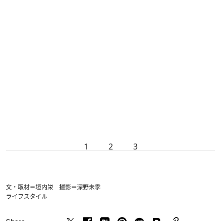
1
2
3
文・取材＝垣内栄 撮影＝深野未季
ライフスタイル