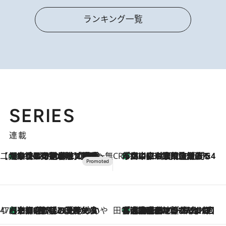
ランキング一覧
SERIES
連載
【CREA×星野リゾート】唯一無二。癒しと発見が待つ場所へ
【トンボの足水浴】ヒノキの香りに包まれて涼感マックス！約13℃の湧水かけ流しを避暑地「星野温泉 トンボの湯」で体験
2026.8.7
CREA'S CHOICE
「立川にも歌舞伎があるんだよ」 片岡仁左衛門・市川中車ら豪華座組みで4年目の立川立飛歌舞伎へ
2026.8.7
47都道府県の手みやげ ひんやりスイーツで夏を満喫
【京都府】この夏絶対食べたい 冷やしておいしいおやつ3選 ひと口目から心を掴む新緑のテリーヌ
2026.8.7
田中稲の勝手に再ブーム
「湘南乃風に憧れて」観客大盛上がりの“タオル回し”に、ラッパー顔負けの高速歌唱まで…さだまさし（74）のアグレッシブすぎる現在地
2026.8.7