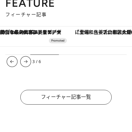
FEATURE
フィーチャー記事
「土佐和ハーブかき氷」がOMO7高知に登場！生姜、山椒、大葉など目にも舌にも涼を呼ぶ郷土の味
ヴァシュロン・コンスタンタン
3
/
6
フィーチャー記事一覧