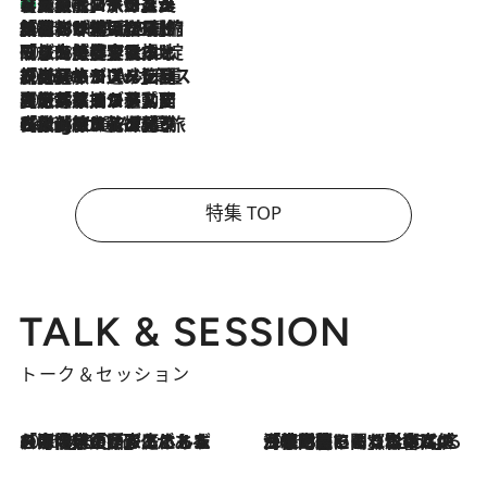
【厳選旅コスメ】「多機能アイテムがメイン！」旅好き美容エディターが選んだ夏旅ベストコスメを発表【Mサイズジップ】
2026.8.7
2026.8.6
「荷物が増えるほど旅ストレスは増す」美容ジャーナリストがたどり着いた最終結論。“化粧品を劇的に減らす”感動の凝縮美容とは
2026.8.6
「旅先には金髪ウィッグを持参」日本と同じメイクでは損してる!? 美容ジャーナリストが提案する“掟破りの旅美容”とは
2026.8.6
【厳選旅コスメ】「身軽さ＆UV対策重視！」ヘアアーティストshucoが選んだ夏旅ベストコスメを発表【Mサイズジップ】
2026.8.5
【厳選旅コスメ】国内をあちこち移動する河井菜摘が選んだ夏旅ベストコスメ発表！「リラックスアイテムはマスト」【Mサイズジップ】
2026.8.4
【厳選旅コスメ】「紫外線＆乾燥対策しながらメイク感も！」ヘア＆メイクGeorgeが選んだ夏旅ベストコスメを発表！【Mサイズジップ】
特集 TOP
TALK & SESSION
トーク＆セッション
2026.8.3
「今後値上げがあるとすれば…」「リスクがあるのは今年の冬」エネルギー専門家が語る、ホルムズ海峡封鎖が家庭にもたらす“ある心配”
2026.8.3
「住宅建てられない…」「サーチャージ料の高値が続いている」ホルムズ海峡封鎖による影響はいつまで続く？《エネルギー専門家に聞く“どうなる日本の暮らし”》