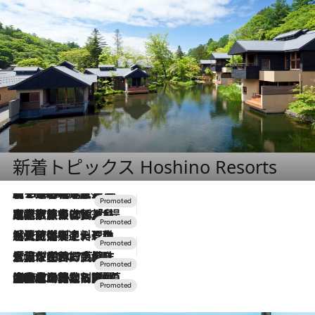
新着トピックス Hoshino Resorts
【トンボの足水浴】ヒノキの香りに包まれて涼感マックス！約13℃の湧水かけ流しを避暑地「星野温泉 トンボの湯」で体験
2026.8.7
2026.7.31
【ホテル帰省】という選択肢をOMOが提案。家族とほどよい距離を保つには「昼は実家、夜は気兼ねなくホテルで！」
2026.7.24
【夏限定ディナーコース】旬を迎える稚鮎や花ズッキーニなどをイタリア・トスカーナの郷土料理の手法で満喫！
2026.7.17
「土佐和ハーブかき氷」がOMO7高知に登場！生姜、山椒、大葉など目にも舌にも涼を呼ぶ郷土の味
2026.7.10
NEW OPEN！【界 草津】名湯の地に誕生。趣の異なる2種の温泉と上州ならではの会席・蕎麦割烹など美食を味わう究極の癒やし旅