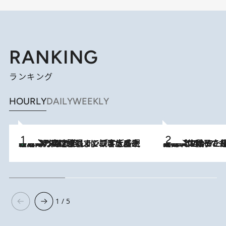
RANKING
ランキング
HOURLY
DAILY
WEEKLY
「湘南乃風に憧れて」観客大盛上がりの“タオル回し”に、ラッパー顔負けの高速歌唱まで…さだまさし（74）のアグレッシブすぎる現在地
2026.8.7
2026.8.5
【阿川佐和子さんの年とる力】なぜ70代で始めた趣味は“こんなに楽しい”のか？ ピアノ、俳句…スランプに陥っても続けられる“ある秘訣”とは
1 / 5