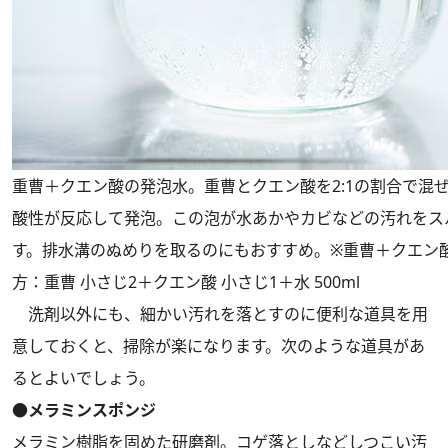
重曹＋クエン酸の発泡水。重曹とクエン酸を2:1の割合で混
酸性が反応して発泡。この泡が水あかやカビなどの汚れをス
す。排水溝のぬめりを取るのにもおすすめ。※重曹＋クエン
方：重曹 小さじ2＋クエン酸 小さじ1＋水 500ml
洗剤以外にも、細かい汚れを落とすのに便利な道具を用
意しておくと、掃除が楽になります。次のような道具があ
るとよいでしょう。
●メラミンスポンジ
メラミン樹脂を固めた研磨剤。コゲ落としなどしつこい汚