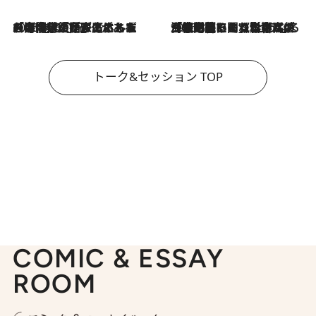
2026.8.3
「今後値上げがあるとすれば…」「リスクがあるのは今年の冬」エネルギー専門家が語る、ホルムズ海峡封鎖が家庭にもたらす“ある心配”
2026.8.3
「住宅建てられない…」「サーチャージ料の高値が続いている」ホルムズ海峡封鎖による影響はいつまで続く？《エネルギー専門家に聞く“どうなる日本の暮らし”》
トーク&セッション TOP
COMIC & ESSAY
ROOM