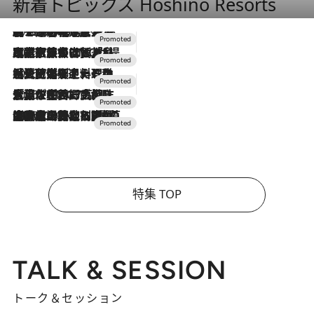
新着トピックス Hoshino Resorts
2026.8.7
【トンボの足水浴】ヒノキの香りに包まれて涼感マックス！約13℃の湧水かけ流しを避暑地「星野温泉 トンボの湯」で体験
2026.7.31
【ホテル帰省】という選択肢をOMOが提案。家族とほどよい距離を保つには「昼は実家、夜は気兼ねなくホテルで！」
2026.7.24
【夏限定ディナーコース】旬を迎える稚鮎や花ズッキーニなどをイタリア・トスカーナの郷土料理の手法で満喫！
2026.7.17
「土佐和ハーブかき氷」がOMO7高知に登場！生姜、山椒、大葉など目にも舌にも涼を呼ぶ郷土の味
2026.7.10
NEW OPEN！【界 草津】名湯の地に誕生。趣の異なる2種の温泉と上州ならではの会席・蕎麦割烹など美食を味わう究極の癒やし旅
特集 TOP
TALK & SESSION
トーク＆セッション