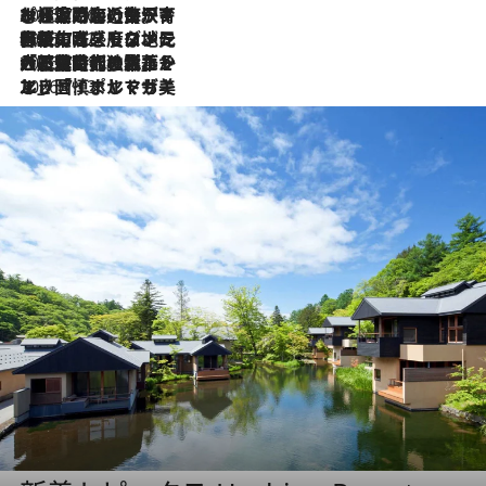
2026.7.26
ポルトガル近海が育む極上の海の幸。キリリと冷えた白ワインと愉しむ、シーフード専門店の贅沢
2026.7.22
伝統の味をモダンに昇華。高感度な地元客が集う、リスボンの最旬ガストロノミー
2026.7.21
大航海時代の栄華から、震災、独裁、そして革命へ。ポルトガル・首都リスボンの石畳に刻まれた「歴史の光と影」
2026.7.13
エッセイ・ヤマザキマリ「慎ましくも美しき国 ポルトガル」