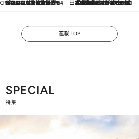
CREA'S CHOICE
2026.8.7
「立川にも歌舞伎があるんだよ」 片岡仁左衛門・市川中車ら豪華座組みで4年目の立川立飛歌舞伎へ
田中稲の勝手に再ブーム
2026.8.7
「湘南乃風に憧れて」観客大盛上がりの“タオル回し”に、ラッパー顔負けの高速歌唱まで…さだまさし（74）のアグレッシブすぎる現在地
連載 TOP
SPECIAL
特集