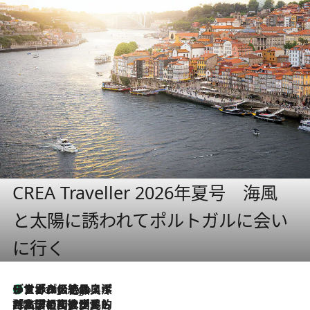
CREA Traveller 2026年夏号 海風
と太陽に誘われてポルトガルに会い
に行く
リスボンの絶品スイーツ「パステル・デ・ナタ」とは？ポルトガル伝統の奥深い世界へ
4 Hours Ago
2026.7.27
「私の祖国はポルトガル語です」国民的詩人フェルナンド・ペソアと、彼が愛した文学の街を歩く