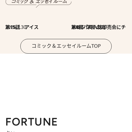
2026.7.30
第15話 アイス
2026.7.30
第8回「同人誌即売会にチャレンジ その2」
コミック＆エッセイルームTOP
FORTUNE