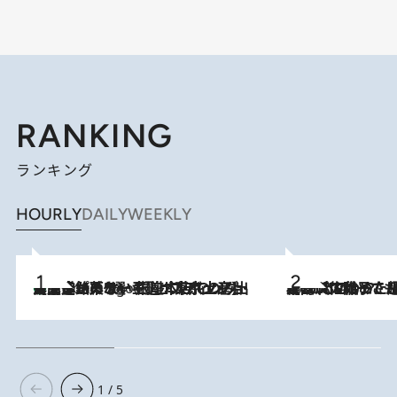
RANKING
ランキング
HOURLY
DAILY
WEEKLY
【間違いのない王道・東京土産】資生堂パーラー 銀座本店でのみ出会える銘菓5選《極上プディング・濃厚チーズケーキ・ボンボンショコラほか》
4 Hours Ago
2026.8.5
【阿川佐和子さんの年とる力】なぜ70代で始めた趣味は“こんなに楽しい”のか？ ピアノ、俳句…スランプに陥っても続けられる“ある秘訣”とは
1 / 5