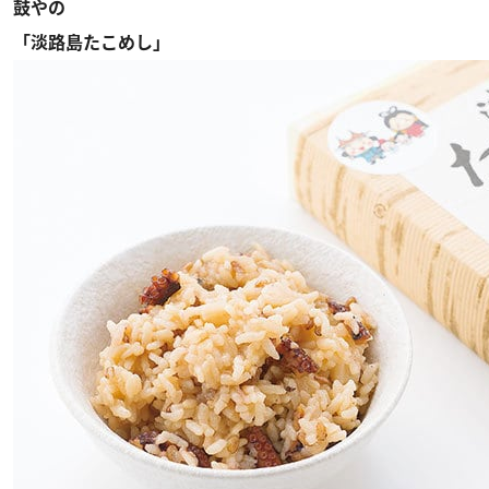
鼓やの
「淡路島たこめし」