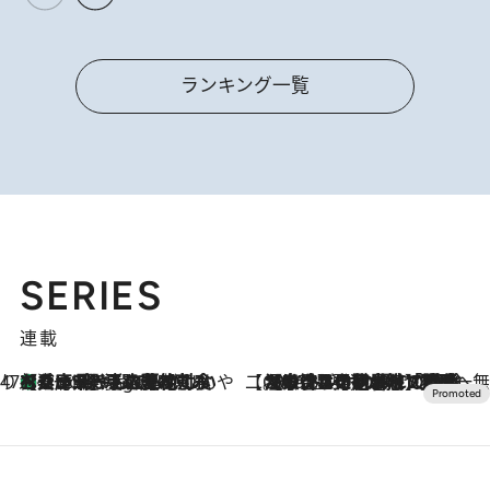
ランキング一覧
SERIES
連載
47都道府県の手みやげ ひんやりスイーツで夏を満喫
【兵庫県】この夏絶対食べたい 冷やしておいしいおやつ3選 淡路島の恵みをジェラートに集約
4 Hours Ago
【CREA×星野リゾート】唯一無二。癒しと発見が待つ場所へ
2026.8.7
【トンボの足水浴】ヒノキの香りに包まれて涼感マックス！約13℃の湧水かけ流しを避暑地「星野温泉 トンボの湯」で体験