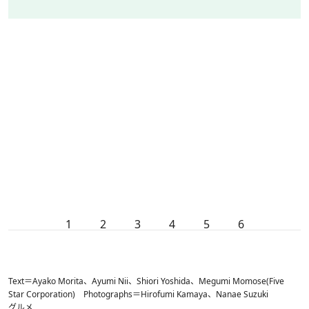
1
2
3
4
5
6
Text＝Ayako Morita、Ayumi Nii、Shiori Yoshida、Megumi Momose(Five
Star Corporation) Photographs＝Hirofumi Kamaya、Nanae Suzuki
グルメ