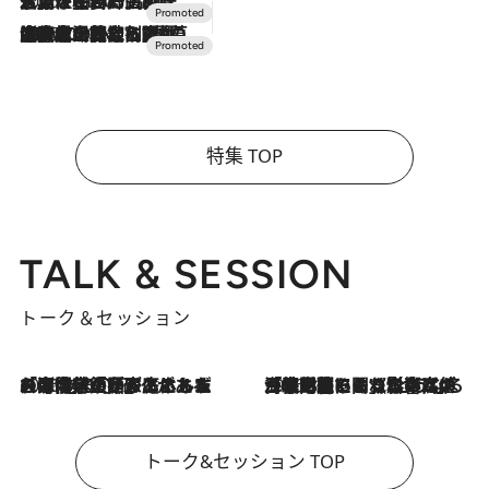
2026.7.17
「土佐和ハーブかき氷」がOMO7高知に登場！生姜、山椒、大葉など目にも舌にも涼を呼ぶ郷土の味
2026.7.10
NEW OPEN！【界 草津】名湯の地に誕生。趣の異なる2種の温泉と上州ならではの会席・蕎麦割烹など美食を味わう究極の癒やし旅
特集 TOP
TALK & SESSION
トーク＆セッション
2026.8.3
「今後値上げがあるとすれば…」「リスクがあるのは今年の冬」エネルギー専門家が語る、ホルムズ海峡封鎖が家庭にもたらす“ある心配”
2026.8.3
「住宅建てられない…」「サーチャージ料の高値が続いている」ホルムズ海峡封鎖による影響はいつまで続く？《エネルギー専門家に聞く“どうなる日本の暮らし”》
トーク&セッション TOP