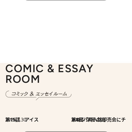
COMIC & ESSAY
ROOM
2026.7.30
第15話 アイス
2026.7.30
第8回「同人誌即売会にチャレンジ その2」