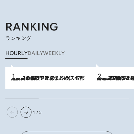
RANKING
ランキング
HOURLY
DAILY
WEEKLY
2026.8.5
【西日本エリアを総まとめ】 47都道府県の手みやげ ひんやりスイーツで夏を満喫
2026.8.5
【阿川佐和子さんの年とる力】なぜ70代で始めた趣味は“こんなに楽しい”のか？ ピアノ、俳句…スランプに陥っても続けられる“ある秘訣”とは
1 / 5