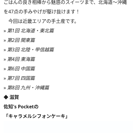
ごはんの良き相棒から魅惑のスイーツまで、北海道～沖縄
を47点の手みやげが駆け抜けます！
今回は近畿エリアの手土産です。
»
第1回 北海道・東北篇
»
第2回 関東篇
»
第3回 北陸・甲信越篇
»
第4回 東海篇
»
第6回 中国篇
»
第7回 四国篇
»
第8回 九州・沖縄篇
◆ 滋賀
佐知's Pocketの
「キャラメルシフォンケーキ」