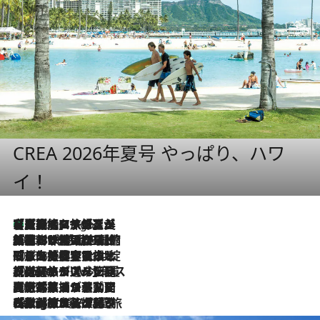
CREA 2026年夏号 やっぱり、ハワ
イ！
【厳選旅コスメ】「多機能アイテムがメイン！」旅好き美容エディターが選んだ夏旅ベストコスメを発表【Mサイズジップ】
2 Hours Ago
2026.8.6
「荷物が増えるほど旅ストレスは増す」美容ジャーナリストがたどり着いた最終結論。“化粧品を劇的に減らす”感動の凝縮美容とは
2026.8.6
「旅先には金髪ウィッグを持参」日本と同じメイクでは損してる!? 美容ジャーナリストが提案する“掟破りの旅美容”とは
2026.8.6
【厳選旅コスメ】「身軽さ＆UV対策重視！」ヘアアーティストshucoが選んだ夏旅ベストコスメを発表【Mサイズジップ】
2026.8.5
【厳選旅コスメ】国内をあちこち移動する河井菜摘が選んだ夏旅ベストコスメ発表！「リラックスアイテムはマスト」【Mサイズジップ】
2026.8.4
【厳選旅コスメ】「紫外線＆乾燥対策しながらメイク感も！」ヘア＆メイクGeorgeが選んだ夏旅ベストコスメを発表！【Mサイズジップ】