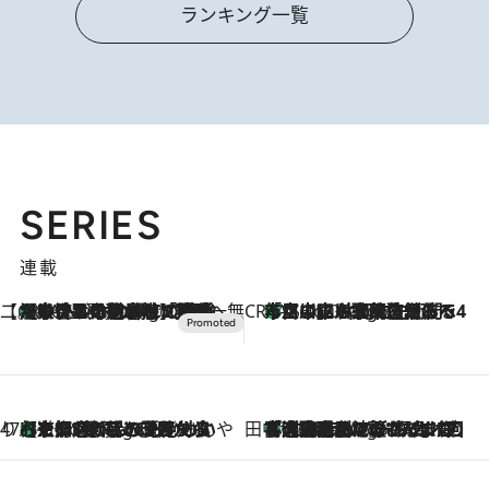
ランキング一覧
SERIES
連載
【CREA×星野リゾート】唯一無二。癒しと発見が待つ場所へ
【トンボの足水浴】ヒノキの香りに包まれて涼感マックス！約13℃の湧水かけ流しを避暑地「星野温泉 トンボの湯」で体験
16 Minutes Ago
CREA'S CHOICE
「立川にも歌舞伎があるんだよ」 片岡仁左衛門・市川中車ら豪華座組みで4年目の立川立飛歌舞伎へ
2 Hours Ago
47都道府県の手みやげ ひんやりスイーツで夏を満喫
【京都府】この夏絶対食べたい 冷やしておいしいおやつ3選 ひと口目から心を掴む新緑のテリーヌ
2 Hours Ago
田中稲の勝手に再ブーム
「湘南乃風に憧れて」観客大盛上がりの“タオル回し”に、ラッパー顔負けの高速歌唱まで…さだまさし（74）のアグレッシブすぎる現在地
7 Hours Ago