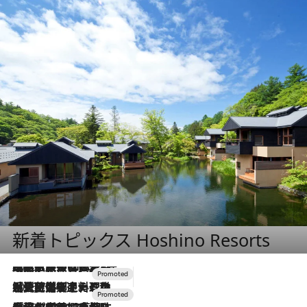
新着トピックス Hoshino Resorts
2026.7.31
【ホテル帰省】という選択肢をOMOが提案。家族とほどよい距離を保つには「昼は実家、夜は気兼ねなくホテルで！」
2026.7.24
【夏限定ディナーコース】旬を迎える稚鮎や花ズッキーニなどをイタリア・トスカーナの郷土料理の手法で満喫！