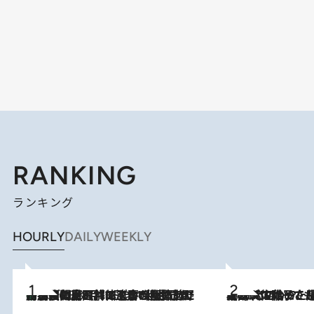
RANKING
ランキング
HOURLY
DAILY
WEEKLY
「最後に見られてよかった」上野動物園の東園パンダ舎が解体前に特別公開。8月16日まで延長されたパネル展と共に辿る“半世紀”のパンダ飼育《解体工事の図面あり》
2026.8.8
2026.8.5
【阿川佐和子さんの年とる力】なぜ70代で始めた趣味は“こんなに楽しい”のか？ ピアノ、俳句…スランプに陥っても続けられる“ある秘訣”とは