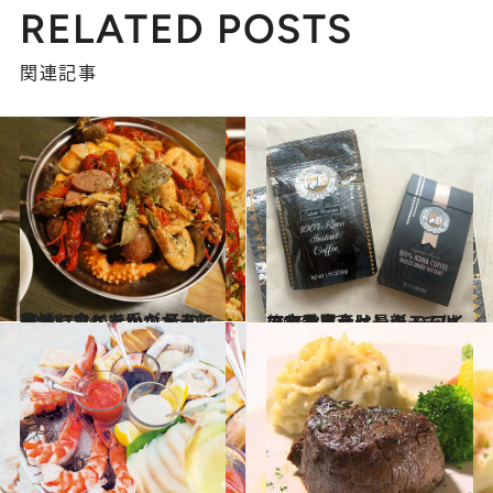
RELATED POSTS
関連記事
2014.7.14
エビ、カニを手づかみで豪快に食べたい！ その夢、ハワイでかなえましょう
旅＆お出かけ
2016.8.17
アラモアナセンターではこれを買うべし！ ハワイの定番土産は最新モードで
旅＆お出かけ