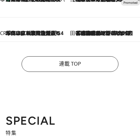
CREA'S CHOICE
2026.8.7
「立川にも歌舞伎があるんだよ」 片岡仁左衛門・市川中車ら豪華座組みで4年目の立川立飛歌舞伎へ
田中稲の勝手に再ブーム
2026.8.7
「湘南乃風に憧れて」観客大盛上がりの“タオル回し”に、ラッパー顔負けの高速歌唱まで…さだまさし（74）のアグレッシブすぎる現在地
連載 TOP
SPECIAL
特集