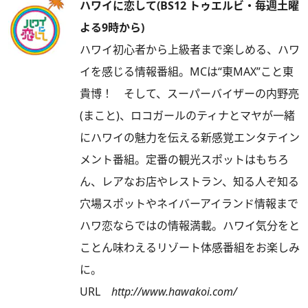
ハワイに恋して(BS12 トゥエルビ・毎週土曜
よる9時から)
ハワイ初心者から上級者まで楽しめる、ハワ
イを感じる情報番組。MCは“東MAX”こと東
貴博！ そして、スーパーバイザーの内野亮
(まこと)、ロコガールのティナとマヤが一緒
にハワイの魅力を伝える新感覚エンタテイン
メント番組。定番の観光スポットはもちろ
ん、レアなお店やレストラン、知る人ぞ知る
穴場スポットやネイバーアイランド情報まで
ハワ恋ならではの情報満載。ハワイ気分をと
ことん味わえるリゾート体感番組をお楽しみ
に。
URL
http://www.hawakoi.com/