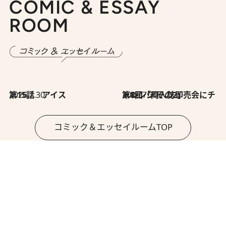
COMIC & ESSAY
ROOM
2026.7.30
第15話 アイス
2026.7.30
第8回「同人誌即売会にチャレンジ その2」
コミック＆エッセイルームTOP