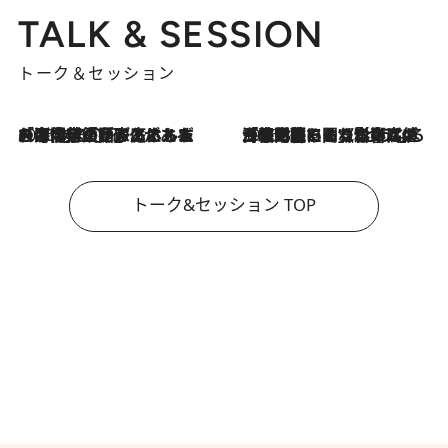
TALK & SESSION
トーク＆セッション
2026.8.3
「今後値上げがあるとすれば…」「リスクがあるのは今年の冬」エネルギー専門家が語る、ホルムズ海峡封鎖が家庭にもたらす“ある心配”
2026.8.3
「住宅建てられない…」「サーチャージ料の高値が続いている」ホルムズ海峡封鎖による影響はいつまで続く？《エネルギー専門家に聞く“どうなる日本の暮らし”》
トーク&セッション TOP