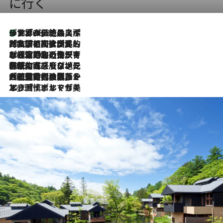
に行く
リスボンの絶品スイーツ「パステル・デ・ナタ」とは？ポルトガル伝統の奥深い世界へ
2026.8.8
2026.7.27
「私の祖国はポルトガル語です」国民的詩人フェルナンド・ペソアと、彼が愛した文学の街を歩く
2026.7.26
ポルトガル近海が育む極上の海の幸。キリリと冷えた白ワインと愉しむ、シーフード専門店の贅沢
2026.7.22
伝統の味をモダンに昇華。高感度な地元客が集う、リスボンの最旬ガストロノミー
2026.7.21
大航海時代の栄華から、震災、独裁、そして革命へ。ポルトガル・首都リスボンの石畳に刻まれた「歴史の光と影」
2026.7.13
エッセイ・ヤマザキマリ「慎ましくも美しき国 ポルトガル」