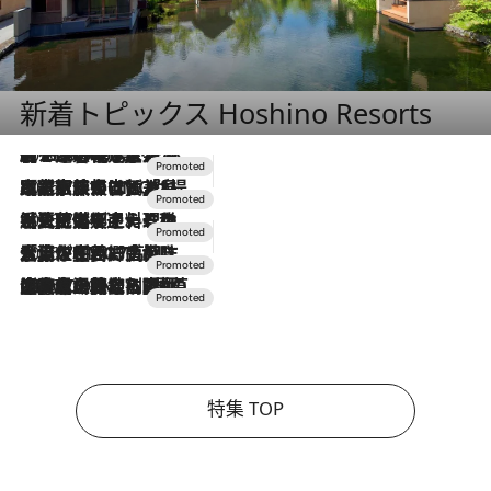
新着トピックス Hoshino Resorts
2026.8.7
【トンボの足水浴】ヒノキの香りに包まれて涼感マックス！約13℃の湧水かけ流しを避暑地「星野温泉 トンボの湯」で体験
2026.7.31
【ホテル帰省】という選択肢をOMOが提案。家族とほどよい距離を保つには「昼は実家、夜は気兼ねなくホテルで！」
2026.7.24
【夏限定ディナーコース】旬を迎える稚鮎や花ズッキーニなどをイタリア・トスカーナの郷土料理の手法で満喫！
2026.7.17
「土佐和ハーブかき氷」がOMO7高知に登場！生姜、山椒、大葉など目にも舌にも涼を呼ぶ郷土の味
2026.7.10
NEW OPEN！【界 草津】名湯の地に誕生。趣の異なる2種の温泉と上州ならではの会席・蕎麦割烹など美食を味わう究極の癒やし旅
特集 TOP