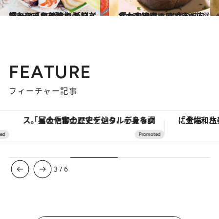
2015.7.3
憧れの「ロイヤル ハワイアン」で とびきり新鮮なシーフードを味わう
旅＆お出かけ
2016.2.10
「お肉天国ハワイ」で肉食女子歓喜！ 必食の“厳選ミート・フード”3店へ
旅＆お出かけ
FEATURE
フィーチャー記事
「星のや富士」でデジタルデトックス。冨士信仰の歴史を辿り、心身を調える。
3
/
6