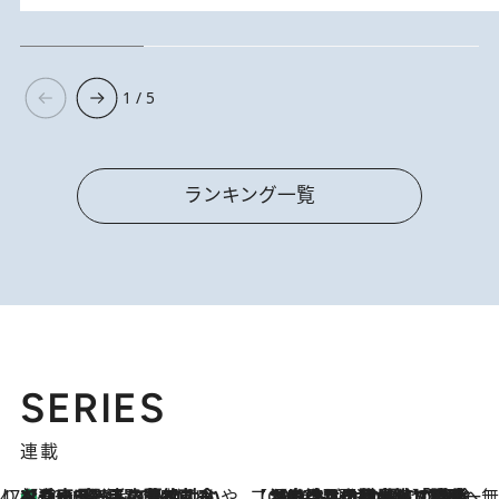
1 / 5
ランキング一覧
SERIES
連載
47都道府県の手みやげ ひんやりスイーツで夏を満喫
【兵庫県】この夏絶対食べたい 冷やしておいしいおやつ3選 淡路島の恵みをジェラートに集約
2026.8.8
【CREA×星野リゾート】唯一無二。癒しと発見が待つ場所へ
2026.8.7
【トンボの足水浴】ヒノキの香りに包まれて涼感マックス！約13℃の湧水かけ流しを避暑地「星野温泉 トンボの湯」で体験