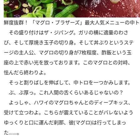
鮮度抜群！ 「マグロ・ブラザーズ」最大人気メニューの中
その盛り付けはザ・ジパング。ガリの横に適量のわさ
び、そして厚焼き玉子の切り身。そして丼ぶりというステ
ージの主人公、マグロの切り身が7枚程度、酢飯という玉
座の上で赤い光を放っております。このマグロとの対峙、
怯んだら終わりよ。
そっと割りばしを伸ばして、中トロを一つかみします。
ぶ、ぶ厚っ。これ人間の舌くらいあるじゃないの？
よっしゃ、ハワイのマグロちゃんとのディープキッス、
受けて立つわよ。こちらが震えていることがバレないよう
ゆっくりと口に運んだ刹那、彼(マグロ)は行ってしまっ
た……。