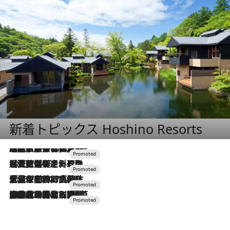
新着トピックス Hoshino Resorts
2026.7.31
【ホテル帰省】という選択肢をOMOが提案。家族とほどよい距離を保つには「昼は実家、夜は気兼ねなくホテルで！」
2026.7.24
【夏限定ディナーコース】旬を迎える稚鮎や花ズッキーニなどをイタリア・トスカーナの郷土料理の手法で満喫！
2026.7.17
「土佐和ハーブかき氷」がOMO7高知に登場！生姜、山椒、大葉など目にも舌にも涼を呼ぶ郷土の味
2026.7.10
NEW OPEN！【界 草津】名湯の地に誕生。趣の異なる2種の温泉と上州ならではの会席・蕎麦割烹など美食を味わう究極の癒やし旅