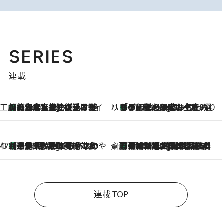
SERIES
連載
工藤まやのおもてなしハワイ
【ハワイ土産】ローカルの絶大な支持で復活！ 絶品の幻クッキー《元ファンの日本人女性が受け継いだ名店》
9 Hours Ago
ハワイ賢者 リサのお気に入りリスト
あの伝説の限定トートも！ リニューアルした「ディーン＆デルーカ ハワイ」で必須のお土産8選
9 Hours Ago
47都道府県の手みやげ ひんやりスイーツで夏を満喫
【三重県】この夏絶対食べたい 冷やしておいしいおやつ3選 お餅×アイスの新感覚スイーツ
9 Hours Ago
齋藤 薫 美容脳ルネサンス
「荷物が増えるほど旅ストレスは増す」美容ジャーナリストがたどり着いた最終結論。“化粧品を劇的に減らす”感動の凝縮美容とは
9 Hours Ago
連載 TOP