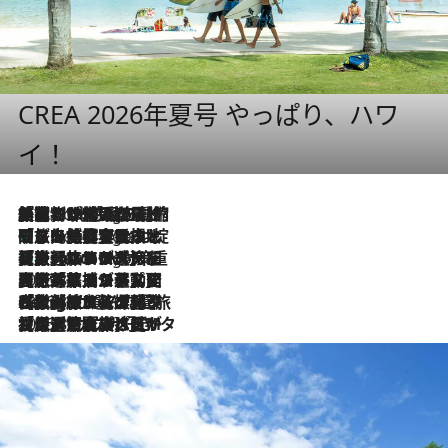
CREA 2026年夏号 やっぱり、ハワ
イ！
「荷物が増えるほど旅ストレスは増す」美容ジャーナリストがたどり着いた最終結論。“化粧品を劇的に減らす”感動の凝縮美容とは
9 Hours Ago
「旅先には金髪ウィッグを持参」日本と同じメイクでは損してる!? 美容ジャーナリストが提案する“掟破りの旅美容”とは
9 Hours Ago
【厳選旅コスメ】「身軽さ＆UV対策重視！」ヘアアーティストshucoが選んだ夏旅ベストコスメを発表【Mサイズジップ】
9 Hours Ago
2026.8.5
【厳選旅コスメ】国内をあちこち移動する河井菜摘が選んだ夏旅ベストコスメ発表！「リラックスアイテムはマスト」【Mサイズジップ】
2026.8.4
【厳選旅コスメ】「紫外線＆乾燥対策しながらメイク感も！」ヘア＆メイクGeorgeが選んだ夏旅ベストコスメを発表！【Mサイズジップ】
2026.8.3
【厳選旅コスメ】「保湿もタイパ重視！」“サウナ好き”タレント清水みさとが愛用する夏旅ベストコスメを発表！【Mサイズジップ】