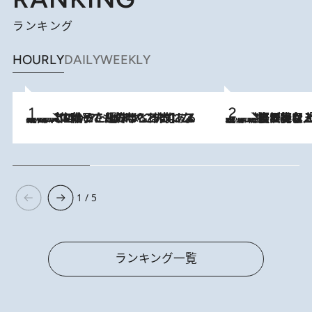
ランキング
HOURLY
DAILY
WEEKLY
2026.8.5
【阿川佐和子さんの年とる力】なぜ70代で始めた趣味は“こんなに楽しい”のか？ ピアノ、俳句…スランプに陥っても続けられる“ある秘訣”とは
2026.8.5
【なぜ吉沢亮は「気配を消せる」のか？】興行収入208億の『国宝』を経て挑むミュージカル『ディア・エヴァン・ハンセン』。トップ俳優が舞台上でさらけ出した“孤独”とは
1 / 5
ランキング一覧