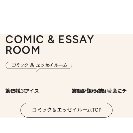
COMIC & ESSAY
ROOM
2026.7.30
第15話 アイス
2026.7.30
第8回「同人誌即売会にチャレンジ その2」
コミック＆エッセイルームTOP