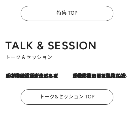
特集 TOP
TALK & SESSION
トーク＆セッション
2026.8.3
「今後値上げがあるとすれば…」「リスクがあるのは今年の冬」エネルギー専門家が語る、ホルムズ海峡封鎖が家庭にもたらす“ある心配”
2026.8.3
「住宅建てられない…」「サーチャージ料の高値が続いている」ホルムズ海峡封鎖による影響はいつまで続く？《エネルギー専門家に聞く“どうなる日本の暮らし”》
トーク&セッション TOP