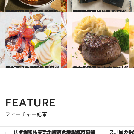
2014.7.14
エビ、カニを手づかみで豪快に食べたい！ その夢、ハワイでかなえましょう
旅＆お出かけ
2016.8.17
アラモアナセンターではこれを買うべし！ ハワイの定番土産は最新モードで
旅＆お出かけ
2015.7.3
憧れの「ロイヤル ハワイアン」で とびきり新鮮なシーフードを味わう
旅＆お出かけ
2016.2.10
「お肉天国ハワイ」で肉食女子歓喜！ 必食の“厳選ミート・フード”3店へ
旅＆お出かけ
FEATURE
フィーチャー記事
「星のや富士」でデジタルデトックス。冨士信仰の歴史を辿り、心身を調える。
ヴァシュロン・コンスタンタン