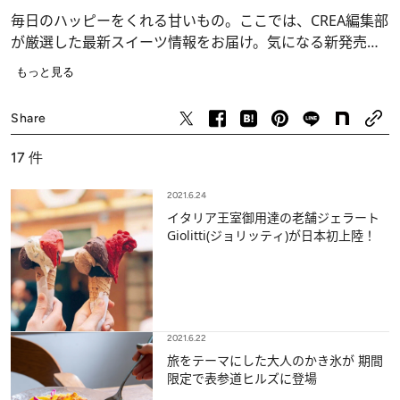
毎日のハッピーをくれる甘いもの。ここでは、CREA編集部
が厳選した最新スイーツ情報をお届け。気になる新発売フ
ードから、期間限定アイテム、お取り寄せまでピックアッ
もっと見る
プ！
グルメ
Share
17
件
2021.6.24
イタリア王室御用達の老舗ジェラート
Giolitti(ジョリッティ)が日本初上陸！
2021.6.22
旅をテーマにした大人のかき氷が 期間
限定で表参道ヒルズに登場