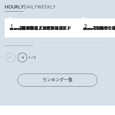
HOURLY
DAILY
WEEKLY
2026.8.5
【なぜ吉沢亮は「気配を消せる」のか？】興行収入208億の『国宝』を経て挑むミュージカル『ディア・エヴァン・ハンセン』。トップ俳優が舞台上でさらけ出した“孤独”とは
2026.8.5
【阿川佐和子さんの年とる力】なぜ70代で始めた趣味は“こんなに楽しい”のか？ ピアノ、俳句…スランプに陥っても続けられる“ある秘訣”とは
1 / 5
ランキング一覧