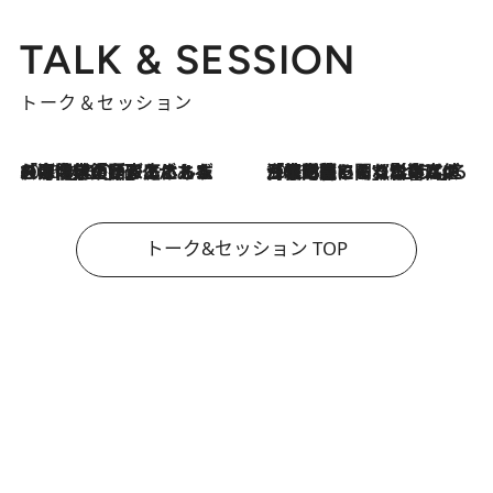
TALK & SESSION
トーク＆セッション
2026.8.3
「今後値上げがあるとすれば…」「リスクがあるのは今年の冬」エネルギー専門家が語る、ホルムズ海峡封鎖が家庭にもたらす“ある心配”
2026.8.3
「住宅建てられない…」「サーチャージ料の高値が続いている」ホルムズ海峡封鎖による影響はいつまで続く？《エネルギー専門家に聞く“どうなる日本の暮らし”》
トーク&セッション TOP