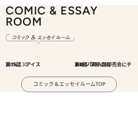
COMIC & ESSAY
ROOM
2026.7.30
第15話 アイス
2026.7.30
第8回「同人誌即売会にチャレンジ その2」
コミック＆エッセイルームTOP