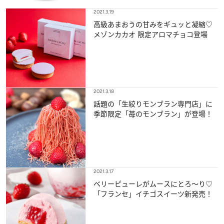
2021.3.19
高級あまおうの甘みをギュッと凝縮♡
メゾンカカオ 限定アロマチョコ登場
2021.3.18
話題の「生絞りモンブラン専門店」に
季節限定「苺のモンブラン」が登場！
2021.3.17
ベリーピューレがムースにとろ～り♡
「フランセ」イチゴスイーツ新発売！