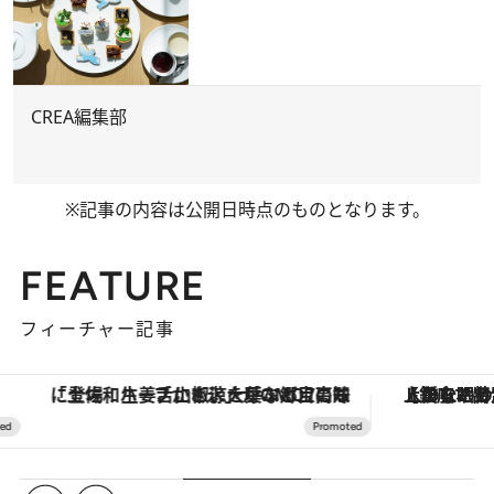
CREA編集部
※記事の内容は公開日時点のものとなります。
FEATURE
フィーチャー記事
「土佐和ハーブかき氷」がOMO7高知に登場！生姜、山椒、大葉など目にも舌にも涼を呼ぶ郷土の味
【銀座で出合う最旬美容】美髪ケアや上質な眠