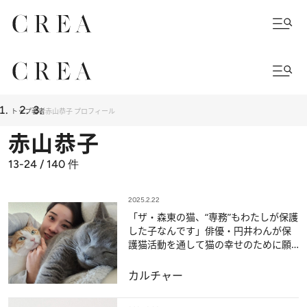
トップ
著者
赤山恭子 プロフィール
赤山恭子
13-24 / 140
件
2025.2.22
「ザ・森東の猫、“専務”もわたしが保護
した子なんです」俳優・円井わんが保
護猫活動を通して猫の幸せのために願
うこと
カルチャー