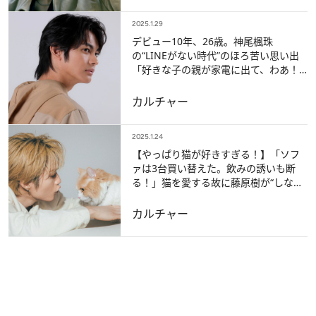
2025.1.29
デビュー10年、26歳。神尾楓珠
の“LINEがない時代”のほろ苦い思い出
「好きな子の親が家電に出て、わあ！
って（笑）」
カルチャー
2025.1.24
【やっぱり猫が好きすぎる！】「ソフ
ァは3台買い替えた。飲みの誘いも断
る！」猫を愛する故に藤原樹が“しな
い”と決めたこと
カルチャー