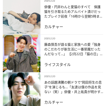
2025.2.22
俳優・円井わんと愛猫のすべて 保護
猫を引き取るためアルバイト漬けだっ
たブレイク前夜「16時から翌朝5時まで
働いて生活費を稼ぎました」
カルチャー
2025.2.20
藤森慎吾が語る猫と家族への愛「独身
のこだわりが新生活に一番邪魔だった
んだなって…」 【2月22日「猫の日」Ｂ
Ｓテレ東✕CREAのコラボ番組を放送】
ライフスタイル
2025.2.20
あの話題沸騰の朝ドラで“岡田将生の息
子”を演じるも…「友達は僕の作品を見
ない（笑）」俳優・井上祐貴が明かす
28歳の素顔と本音
カルチャー