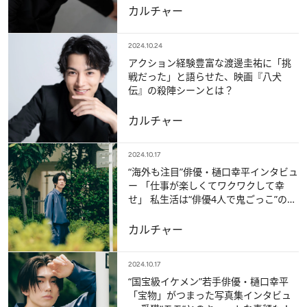
カルチャー
2024.10.24
アクション経験豊富な渡邊圭祐に「挑
戦だった」と語らせた、映画『八犬
伝』の殺陣シーンとは？
カルチャー
2024.10.17
“海外も注目”俳優・樋口幸平インタビュ
ー 「仕事が楽しくてワクワクして幸
せ」 私生活は“俳優4人で鬼ごっこ”の日
も
カルチャー
2024.10.17
“国宝級イケメン”若手俳優・樋口幸平
「宝物」がつまった写真集インタビュ