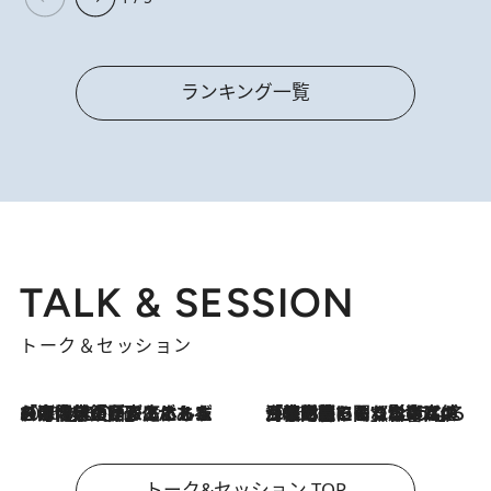
ランキング一覧
TALK & SESSION
トーク＆セッション
2026.8.3
「今後値上げがあるとすれば…」「リスクがあるのは今年の冬」エネルギー専門家が語る、ホルムズ海峡封鎖が家庭にもたらす“ある心配”
2026.8.3
「住宅建てられない…」「サーチャージ料の高値が続いている」ホルムズ海峡封鎖による影響はいつまで続く？《エネルギー専門家に聞く“どうなる日本の暮らし”》
トーク&セッション TOP