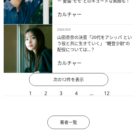
ー 愛猫“モモ”とのキュートな素顔も！
カルチャー
2024.10.5
山田杏奈の決意「20代をアシㇼパ とい
う役と共に生きていく」 “鯉登少尉”の
配役については…？
カルチャー
次の12件を表示
1
2
3
4
...
12
著者一覧