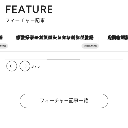
FEATURE
フィーチャー記事
ヴァシュロン・コンスタンタン「オーヴァーシーズ・オートマティック」。旅愛好家のお気に入りコレクションから、ジェンダーレスな新作が登場
【銀座で出合う最旬美容】美髪ケアや上質な眠
3
/
5
フィーチャー記事一覧