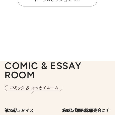
COMIC & ESSAY
ROOM
2026.7.30
第15話 アイス
2026.7.30
第8回「同人誌即売会にチャレンジ その2」