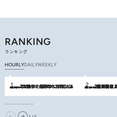
RANKING
ランキング
HOURLY
DAILY
WEEKLY
2026.8.5
【阿川佐和子さんの年とる力】なぜ70代で始めた趣味は“こんなに楽しい”のか？ ピアノ、俳句…スランプに陥っても続けられる“ある秘訣”とは
2026.8.5
【なぜ吉沢亮は「気配を消せる」のか？】興行収入208億の『国宝』を経て挑むミュージカル『ディア・エヴァン・ハンセン』。トップ俳優が舞台上でさらけ出した“孤独”とは
1 / 5