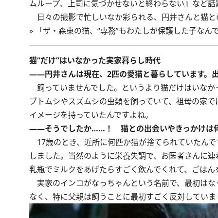
ムループ、上司に気づかせないと終わらない』など話
日々の撮影で忙しいなか彩られる、円井さんと猫と
»
「ザ・森東の猫、“専務”もわたしが保護した子なん
猫“だけ”はいなかった実家暮らし時代
――円井さんは現在、2匹の愛猫と暮らしています。
飼っていませんでした。というより猫だけはいなかっ
ブトムシやスズムシの虫類を飼っていて、祖母の家で
イメージを持っていたんですよね。
――そうでしたか……！ 猫との出会いやきっかけは
17歳のとき、近所に何匹か猫が捨てられていたんで
しました。当然のように栄養失調で、お医者さんに連
乳瓶でミルクをあげたらすごく飲んでくれて、ごはん
実家のインコがなっちゃんという名前で、最初はなっ
なく、特に父親は飼うことに最初すごく反対していま