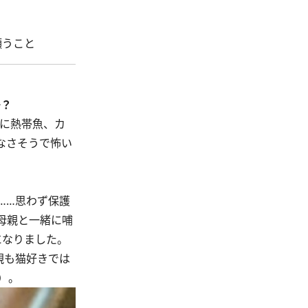
願うこと
か？
に熱帯魚、カ
なさそうで怖い
……思わず保護
母親と一緒に哺
になりました。
親も猫好きでは
）。