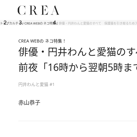
トップ
カルチャー
CREA WEBの ネコ特集！
俳優・円井わんと愛猫のすべて 保護猫を引き取るためア
CREA WEBの ネコ特集！
俳優・円井わんと愛猫のす
前夜「16時から翌朝5時
円井わんと愛猫 #1
赤山恭子