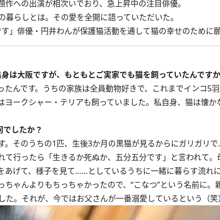
題作への出演が相次いでおり、急上昇中の注目俳優。
の暮らしとは。その愛を全開に語っていただいた。
です」俳優・円井わんが保護猫活動を通して猫の幸せのために
出身は大阪ですが、もともとご実家でも猫を飼っていたんです
たんです。うちの家族は全員動物好きで、これまでインコ5羽
はヨークシャー・テリアも飼っていました。私自身、猫は懐か
何でしたか？
す。そのうちの1匹、生後3か月の黒猫が見るからにガリガリで
れて行ったら「生きるか死ぬか、五分五分です」と言われて。
をあげて、様子を見て……としているうちに一緒に暮らす流れ
ちゃんよりもちっちゃかったので、“こなつ”という名前に。
した。それが、今ではお父さんが一番溺愛しているという（笑