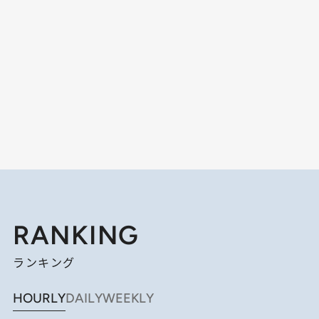
RANKING
ランキング
HOURLY
DAILY
WEEKLY