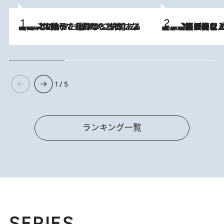
2026.8.5
【阿川佐和子さんの年とる力】なぜ70代で始めた趣味は“こんなに楽しい”のか？ ピアノ、俳句…スランプに陥っても続けられる“ある秘訣”とは
2026.8.5
【なぜ吉沢亮は「気配を消せる」のか？】興行収入208億の『国宝』を経て挑むミュージカル『ディア・エヴァン・ハンセン』。トップ俳優が舞台上でさらけ出した“孤独”とは
1 / 5
ランキング一覧
SERIES