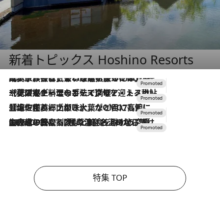
新着トピックス Hoshino Resorts
2026.7.31
【ホテル帰省】という選択肢をOMOが提案。家族とほどよい距離を保つには「昼は実家、夜は気兼ねなくホテルで！」
2026.7.24
【夏限定ディナーコース】旬を迎える稚鮎や花ズッキーニなどをイタリア・トスカーナの郷土料理の手法で満喫！
2026.7.17
「土佐和ハーブかき氷」がOMO7高知に登場！生姜、山椒、大葉など目にも舌にも涼を呼ぶ郷土の味
2026.7.10
NEW OPEN！【界 草津】名湯の地に誕生。趣の異なる2種の温泉と上州ならではの会席・蕎麦割烹など美食を味わう究極の癒やし旅
特集 TOP