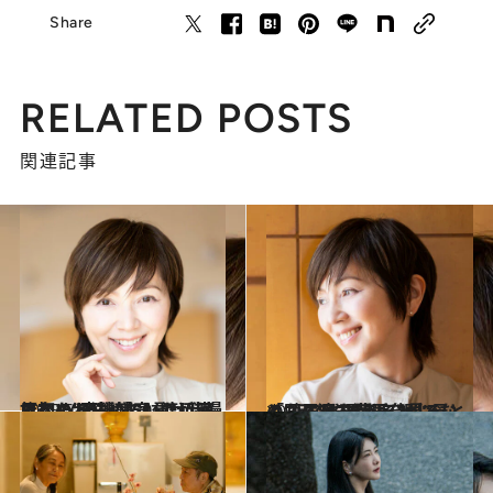
Share
RELATED POSTS
関連記事
2025.5.30
【初めから読む】渡辺満里奈 （54）「50代は我慢しないと決めていた」家族への“不機嫌宣言”が起こした“変化”
カルチャー
2025.5.30
「“何でもできる親”でなくなる母を間近に見ると…」渡辺満里奈が“母との同居”に思うこと
カルチャー