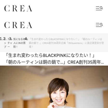
ト
カル
気になるあの
「生まれ変わったらBLACKPINKになりたい！」「朝のルーティンは
ッ
チャ
人に35の質
銅の鍋で…」CREA創刊35周年企画「35Questions」に渡辺満里奈が登
プ
ー
問！
場！
「生まれ変わったらBLACKPINKになりたい！」
「朝のルーティンは銅の鍋で…」CREA創刊35周年
企画「35Questions」に渡辺満里奈が登場！