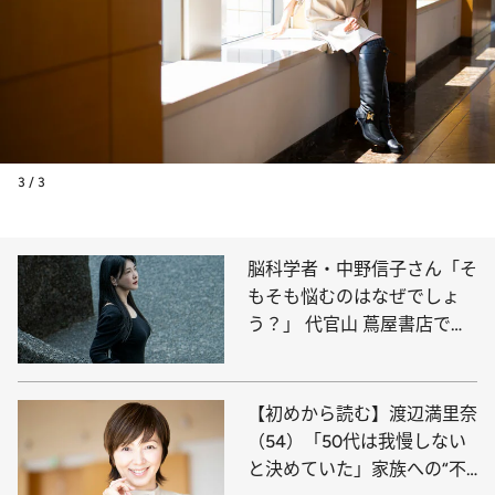
3 / 3
脳科学者・中野信子さん「そ
もそも悩むのはなぜでしょ
う？」 代官山 蔦屋書店でト
ークイベント開催決定！【7
月3日（木）19:00～20:30】
【初めから読む】渡辺満里奈
（54）「50代は我慢しない
と決めていた」家族への“不