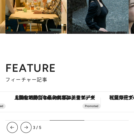
2025.6.2
浅野忠信の母・画家 浅野順子さん×音楽家 近田春夫さん 代官山 蔦屋書店でトークイベント開催決定！ 【7月4日（金）19:00～20:30】
カルチャー
2025.6.2
脳科学者・中野信子さん「そもそも悩むのはなぜでしょう？」 代官山 蔦屋書店でトークイベント開催決定！【7月3日（木）19:00～20:30】
カルチャー
FEATURE
フィーチャー記事
【銀座で出合う最旬美容】美髪ケアや上質な眠り…セルフケアのアップデートから、特別な名入れギフトまで。大人のための「ReFa GINZA」クルーズ
【夏限定ディナーコース】旬を迎
3
/
5