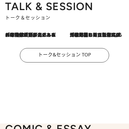
TALK & SESSION
トーク＆セッション
2026.8.3
「今後値上げがあるとすれば…」「リスクがあるのは今年の冬」エネルギー専門家が語る、ホルムズ海峡封鎖が家庭にもたらす“ある心配”
2026.8.3
「住宅建てられない…」「サーチャージ料の高値が続いている」ホルムズ海峡封鎖による影響はいつまで続く？《エネルギー専門家に聞く“どうなる日本の暮らし”》
トーク&セッション TOP
COMIC & ESSAY