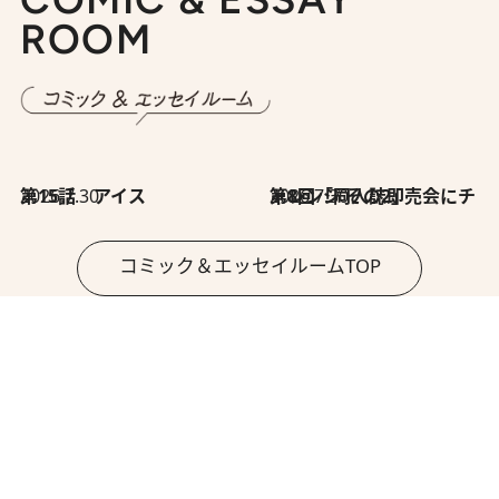
ROOM
2026.7.30
第15話 アイス
2026.7.30
第8回「同人誌即売会にチャレンジ その2」
コミック＆エッセイルームTOP