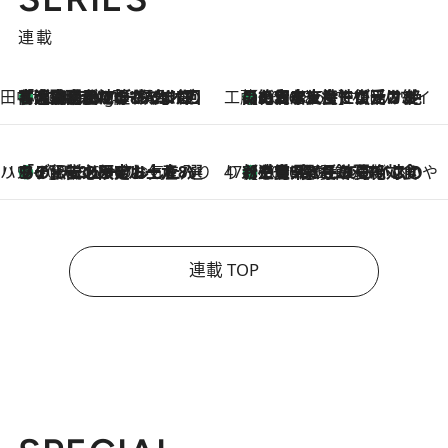
連載
田中稲の勝手に再ブーム
「湘南乃風に憧れて」観客大盛上がりの“タオル回し”に、ラッパー顔負けの高速歌唱まで…さだまさし（74）のアグレッシブすぎる現在地
1 Hour Ago
工藤まやのおもてなしハワイ
【ハワイ土産】ローカルの絶大な支持で復活！ 絶品の幻クッキー《元ファンの日本人女性が受け継いだ名店》
2026.8.6
ハワイ賢者 リサのお気に入りリスト
あの伝説の限定トートも！ リニューアルした「ディーン＆デルーカ ハワイ」で必須のお土産8選
2026.8.6
47都道府県の手みやげ ひんやりスイーツで夏を満喫
【三重県】この夏絶対食べたい 冷やしておいしいおやつ3選 お餅×アイスの新感覚スイーツ
2026.8.6
連載 TOP