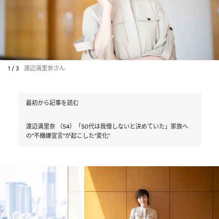
1 / 3
渡辺満里奈さん
最初から記事を読む
渡辺満里奈 （54）「50代は我慢しないと決めていた」家族へ
の“不機嫌宣言”が起こした“変化”