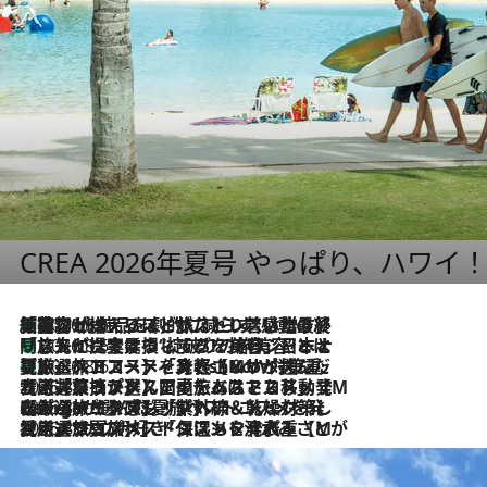
CREA 2026年夏号 やっぱり、ハワイ
「荷物が増えるほど旅ストレスは増す」美容ジャーナリストがたどり着いた最終結論。“化粧品を劇的に減らす”感動の凝縮美容とは
2026.8.6
「旅先には金髪ウィッグを持参」日本と同じメイクでは損してる!? 美容ジャーナリストが提案する“掟破りの旅美容”とは
2026.8.6
【厳選旅コスメ】「身軽さ＆UV対策重視！」ヘアアーティストshucoが選んだ夏旅ベストコスメを発表【Mサイズジップ】
2026.8.6
2026.8.5
【厳選旅コスメ】国内をあちこち移動する河井菜摘が選んだ夏旅ベストコスメ発表！「リラックスアイテムはマスト」【Mサイズジップ】
2026.8.4
【厳選旅コスメ】「紫外線＆乾燥対策しながらメイク感も！」ヘア＆メイクGeorgeが選んだ夏旅ベストコスメを発表！【Mサイズジップ】
2026.8.3
【厳選旅コスメ】「保湿もタイパ重視！」“サウナ好き”タレント清水みさとが愛用する夏旅ベストコスメを発表！【Mサイズジップ】