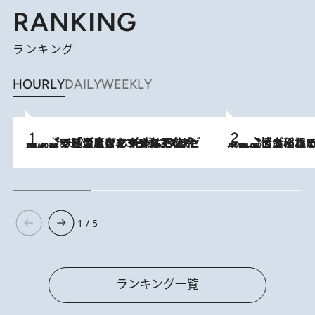
RANKING
ランキング
HOURLY
DAILY
WEEKLY
メントールやエタノールは不使用。ピジョンより、マイルドな冷感成分で肌温度をマイナス3℃まで下げる「ごきげんクール ひんやりアクアミスト」を3名様にプレゼント
2026.8.7
2026.8.5
下町風情あふれる台北屈指の人気エリア・大稲埕でセンスのいい台湾土産《ヴィン
1 / 5
ランキング一覧