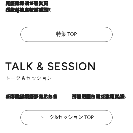
2026.8.5
【厳選旅コスメ】国内をあちこち移動する河井菜摘が選んだ夏旅ベストコスメ発表！「リラックスアイテムはマスト」【Mサイズジップ】
2026.8.4
【厳選旅コスメ】「紫外線＆乾燥対策しながらメイク感も！」ヘア＆メイクGeorgeが選んだ夏旅ベストコスメを発表！【Mサイズジップ】
特集 TOP
TALK & SESSION
トーク＆セッション
2026.8.3
「今後値上げがあるとすれば…」「リスクがあるのは今年の冬」エネルギー専門家が語る、ホルムズ海峡封鎖が家庭にもたらす“ある心配”
2026.8.3
「住宅建てられない…」「サーチャージ料の高値が続いている」ホルムズ海峡封鎖による影響はいつまで続く？《エネルギー専門家に聞く“どうなる日本の暮らし”》
トーク&セッション TOP