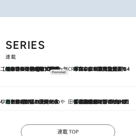
SERIES
連載
【CREA×星野リゾート】唯一無二。癒しと発見が待つ場所へ
【トンボの足水浴】ヒノキの香りに包まれて涼感マックス！約13℃の湧水かけ流しを避暑地「星野温泉 トンボの湯」で体験
10 Hours Ago
CREA'S CHOICE
「立川にも歌舞伎があるんだよ」 片岡仁左衛門・市川中車ら豪華座組みで4年目の立川立飛歌舞伎へ
2026.8.7
47都道府県の手みやげ ひんやりスイーツで夏を満喫
【京都府】この夏絶対食べたい 冷やしておいしいおやつ3選 ひと口目から心を掴む新緑のテリーヌ
2026.8.7
田中稲の勝手に再ブーム
「湘南乃風に憧れて」観客大盛上がりの“タオル回し”に、ラッパー顔負けの高速歌唱まで…さだまさし（74）のアグレッシブすぎる現在地
2026.8.7
連載 TOP