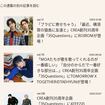
この連載の別の記事を読む
vol.11
2025.12.06
「ブラピに寄せちゃう」「最近、横須
賀の猿島に友達と」CREA創刊35周年
企画「35Questions」にROIROMが登
場！
vol.10
2025.09.28
「MOAたちが歌を歌ってくれるのが
一番嬉しい」「自分のからだで一番好
きな部分は…」CREA創刊35周年企画
「35Questions」にTOMORROW X
TOGETHERのTAEHYUNが登場！
vol.08
2025.03.07
CREA創刊35周年企画
「35Questions」にATEEZの