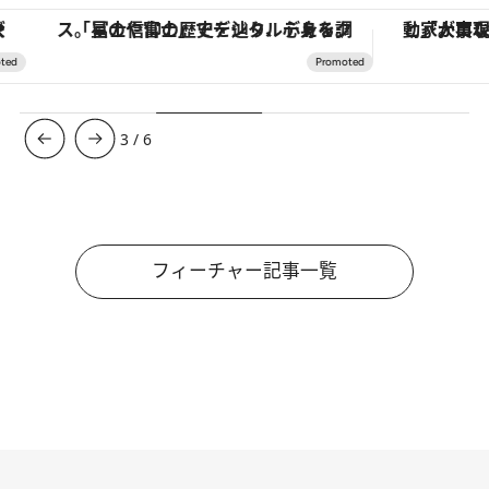
「星のや富士」でデジタルデトックス。冨士信仰の歴史を辿り、心身を調える。
3
/
6
フィーチャー記事一覧