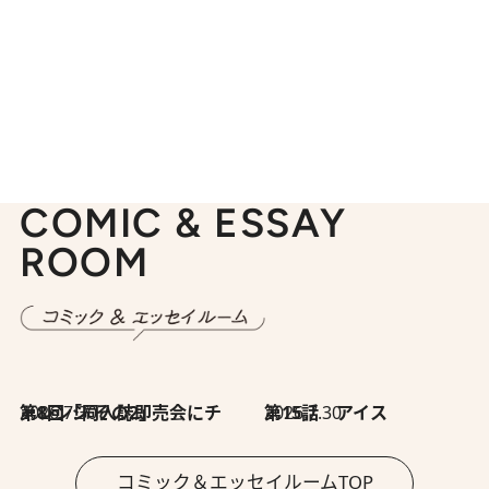
COMIC & ESSAY
ROOM
2026.7.30
第8回「同人誌即売会にチャレンジ その2」
2026.7.30
第15話 アイス
コミック＆エッセイルームTOP