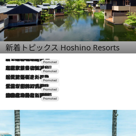
新着トピックス Hoshino Resorts
【トンボの足水浴】ヒノキの香りに包まれて涼感マックス！約13℃の湧水かけ流しを避暑地「星野温泉 トンボの湯」で体験
10 Hours Ago
2026.7.31
【ホテル帰省】という選択肢をOMOが提案。家族とほどよい距離を保つには「昼は実家、夜は気兼ねなくホテルで！」
2026.7.24
【夏限定ディナーコース】旬を迎える稚鮎や花ズッキーニなどをイタリア・トスカーナの郷土料理の手法で満喫！
2026.7.17
「土佐和ハーブかき氷」がOMO7高知に登場！生姜、山椒、大葉など目にも舌にも涼を呼ぶ郷土の味
2026.7.10
NEW OPEN！【界 草津】名湯の地に誕生。趣の異なる2種の温泉と上州ならではの会席・蕎麦割烹など美食を味わう究極の癒やし旅