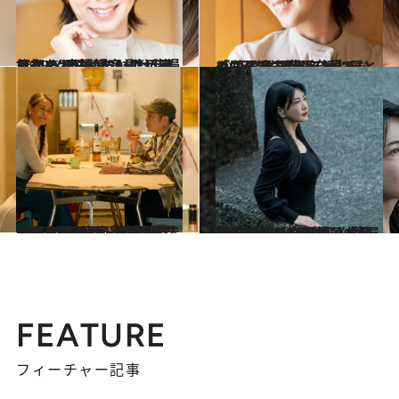
2025.5.30
【初めから読む】渡辺満里奈 （54）「50代は我慢しないと決めていた」家族への“不機嫌宣言”が起こした“変化”
カルチャー
2025.5.30
「“何でもできる親”でなくなる母を間近に見ると…」渡辺満里奈が“母との同居”に思うこと
カルチャー
2025.6.2
浅野忠信の母・画家 浅野順子さん×音楽家 近田春夫さん 代官山 蔦屋書店でトークイベント開催決定！ 【7月4日（金）19:00～20:30】
カルチャー
2025.6.2
脳科学者・中野信子さん「そもそも悩むのはなぜでしょう？」 代官山 蔦屋書店でトークイベント開催決定！【7月3日（木）19:00～20:30】
カルチャー
FEATURE
フィーチャー記事