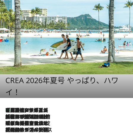
CREA 2026年夏号 やっぱり、ハワ
イ！
【厳選旅コスメ】「多機能アイテムがメイン！」旅好き美容エディターが選んだ夏旅ベストコスメを発表【Mサイズジップ】
2026.8.7
2026.8.6
「荷物が増えるほど旅ストレスは増す」美容ジャーナリストがたどり着いた最終結論。“化粧品を劇的に減らす”感動の凝縮美容とは
2026.8.6
「旅先には金髪ウィッグを持参」日本と同じメイクでは損してる!? 美容ジャーナリストが提案する“掟破りの旅美容”とは
2026.8.6
【厳選旅コスメ】「身軽さ＆UV対策重視！」ヘアアーティストshucoが選んだ夏旅ベストコスメを発表【Mサイズジップ】