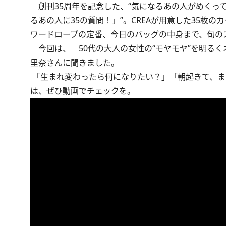
創刊35周年を記念した、“気になるあの人がめくって答えるQ＆A
るあの人に35の質問！」”。CREAが用意した35
ワードローブの定番、今日のバッグの中身まで、旬の
今回は、 50代の大人の女性の“モヤモヤ”を明るく
里奈さんに聞きました。
「生まれ変わったら何になりたい？」「朝起きて、ま
は、ぜひ動画でチェックを。