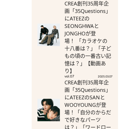
CREA創刊35周年企
画「35Questions」
にATEEZの
SEONGHWAと
JONGHOが登
場！ 「カラオケの
十八番は？」「子ど
もの頃の一番古い記
憶は？」【動画あ
り】
vol.07
2025.03.07
CREA創刊35周年企
画「35Questions」
にATEEZのSANと
WOOYOUNGが登
場！「自分のからだ
で好きなパーツ
は？」「ワードロー