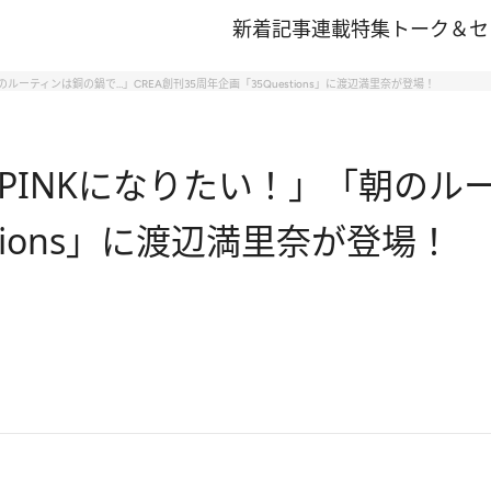
新着記事
連載
特集
トーク＆セ
ルーティンは銅の鍋で…」CREA創刊35周年企画「35Questions」に渡辺満里奈が登場！
KPINKになりたい！」「朝のル
tions」に渡辺満里奈が登場！