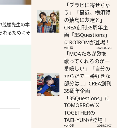
「ブラピに寄せちゃ
う」「最近、横須賀
の猿島に友達と」
中茂樹先生の本
CREA創刊35周年企
られるためにそ
画「35Questions」
にROIROMが登場！
vol.10
2025.09.28
「MOAたちが歌を
歌ってくれるのが一
番嬉しい」「自分の
からだで一番好きな
部分は…」CREA創刊
35周年企画
「35Questions」に
TOMORROW X
TOGETHERの
TAEHYUNが登場！
vol.08
2025.03.07