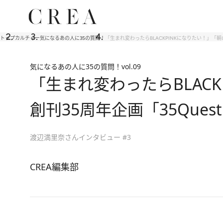
トップ
カルチャー
気になるあの人に35の質問！
「生まれ変わったらBLACKPINKになりたい！」「朝の
気になるあの人に35の質問！
vol.09
「生まれ変わったらBLAC
創刊35周年企画「35Ques
渡辺満里奈さんインタビュー #3
CREA編集部