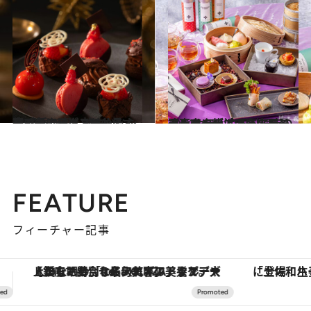
2024.11.26
寒い冬にほっこりと。ホリデーシーズンにも最適！ 香り高く甘やかなショコラアフタヌーンティー3選
旅＆お出かけ
2024.11.5
【東京・横浜・名古屋】ランチやディナーにも最適！ ホテル中国料理店のチャイニーズアフタヌーンティー
旅＆お出かけ
FEATURE
フィーチャー記事
「土佐和ハーブかき氷」がOMO7高知に登場！生姜、山椒、大葉など目にも舌にも涼を呼ぶ郷土の味
ヴァシュロン・コンスタンタン