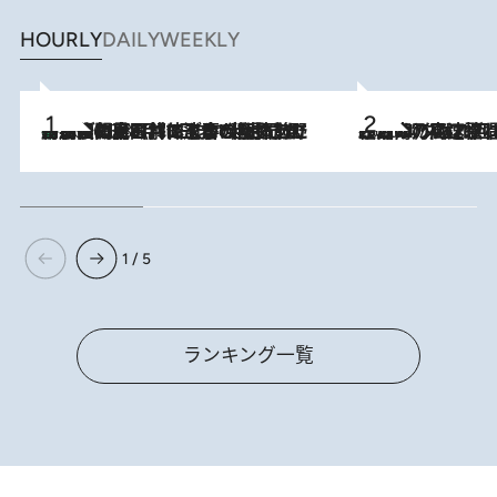
HOURLY
DAILY
WEEKLY
「最後に見られてよかった」上野動物園の東園パンダ舎が解体前に特別公開。8月16日まで延長されたパネル展と共に辿る“半世紀”のパンダ飼育《解体工事の図面あり》
2026.8.8
2026.8.7
「湘南乃風に憧れて」観客大盛上がりの“タオル回し”に、ラッパー顔負けの高速歌唱まで…さだまさし（74）のアグレッシブすぎる現在地
1 / 5
ランキング一覧