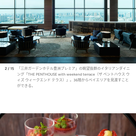
2 / 15
「三井ガーデンホテル豊洲プレミア」の眺望抜群のイタリアンダイニ
ング「THE PENTHOUSE with weekend terrace（ザ ペントハウス ウ
ィズ ウィークエンド テラス）」。36階からベイエリアを見渡すこと
ができる。