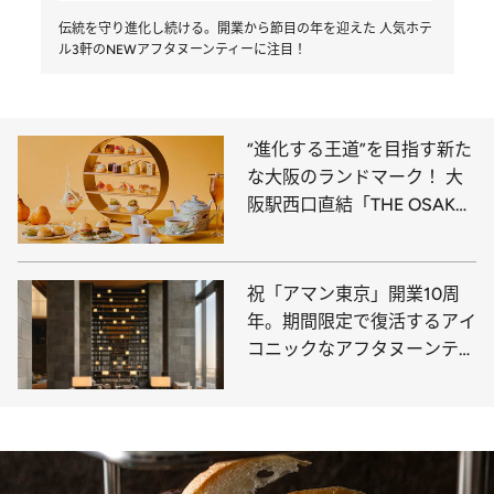
伝統を守り進化し続ける。開業から節目の年を迎えた 人気ホテ
ル3軒のNEWアフタヌーンティーに注目！
“進化する王道”を目指す新た
な大阪のランドマーク！ 大
阪駅西口直結「THE OSAKA
STATION HOTEL」
祝「アマン東京」開業10周
年。期間限定で復活するアイ
コニックなアフタヌーンティ
ーで特別な午後を。