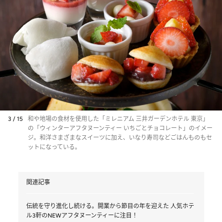
3 / 15
和や地場の食材を使用した「ミレニアム 三井ガーデンホテル 東京」
の「ウィンターアフタヌーンティー いちごとチョコレート」のイメー
ジ。和洋さまざまなスイーツに加え、いなり寿司などごはんものもセ
ットになっている。
関連記事
伝統を守り進化し続ける。開業から節目の年を迎えた 人気ホテ
ル3軒のNEWアフタヌーンティーに注目！