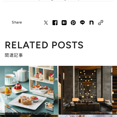
Share
RELATED POSTS
関連記事
2024.12.31
伝統を守り進化し続ける。開業から節目の年を迎えた 人気ホテル3軒のNEWアフタヌーンティーに注目！
旅＆お出かけ
2024.12.3
祝「アマン東京」開業10周年。期間限定で復活するアイコニックなアフタヌーンティーで特別な午後を。
グルメ