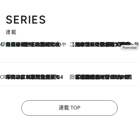
SERIES
連載
47都道府県の手みやげ ひんやりスイーツで夏を満喫
【兵庫県】この夏絶対食べたい 冷やしておいしいおやつ3選 淡路島の恵みをジェラートに集約
2026.8.8
【CREA×星野リゾート】唯一無二。癒しと発見が待つ場所へ
2026.8.7
【トンボの足水浴】ヒノキの香りに包まれて涼感マックス！約13℃の湧水かけ流しを避暑地「星野温泉 トンボの湯」で体験
CREA'S CHOICE
2026.8.7
「立川にも歌舞伎があるんだよ」 片岡仁左衛門・市川中車ら豪華座組みで4年目の立川立飛歌舞伎へ
田中稲の勝手に再ブーム
2026.8.7
「湘南乃風に憧れて」観客大盛上がりの“タオル回し”に、ラッパー顔負けの高速歌唱まで…さだまさし（74）のアグレッシブすぎる現在地
連載 TOP