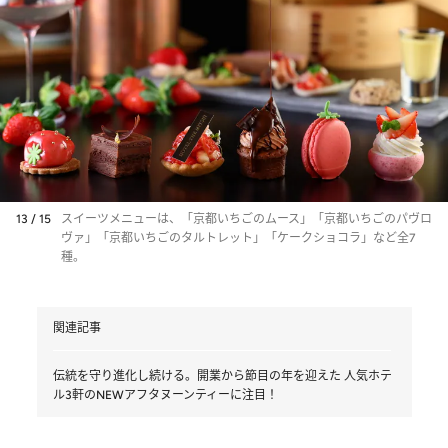
13 / 15
スイーツメニューは、「京都いちごのムース」「京都いちごのパヴロ
ヴァ」「京都いちごのタルトレット」「ケークショコラ」など全7
種。
関連記事
伝統を守り進化し続ける。開業から節目の年を迎えた 人気ホテ
ル3軒のNEWアフタヌーンティーに注目！