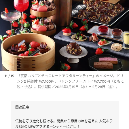
11 / 15
「京都いちごとチョコレートアフタヌーンティー」のイメージ。ドリ
ンク2 種類付1名7,100円、ドリンクフリーフロー1名7,700円（ともに
税・サ込）。提供期間／2025年1月15日（水）～2月28日（金）。
関連記事
伝統を守り進化し続ける。開業から節目の年を迎えた 人気ホテ
ル3軒のNEWアフタヌーンティーに注目！