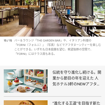
15 / 15
バー＆ラウンジ「THE GARDEN BAR」や、イタリアン料理の
「FORNI（フォルニ）」（写真）などでアフタヌーンティーを楽しむ
ことができる。いずれも日本庭園を望む、眺望抜群の空間で、
「FORNI」にはテラス席もある。
伝統を守り進化し続ける。開
業から節目の年を迎えた 人
気ホテル3軒のNEWアフタヌ
ーンティーに注目！
“進化する王道”を目指す新た