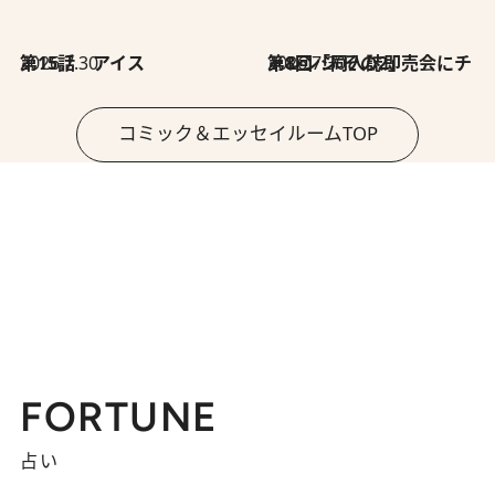
2026.7.30
第15話 アイス
2026.7.30
第8回「同人誌即売会にチャレンジ その2」
コミック＆エッセイルームTOP
FORTUNE
占い