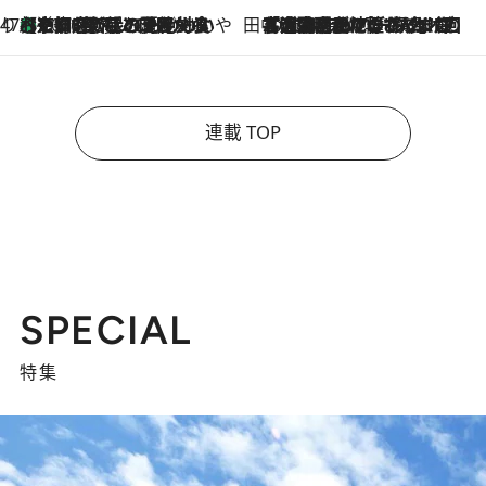
47都道府県の手みやげ ひんやりスイーツで夏を満喫
【京都府】この夏絶対食べたい 冷やしておいしいおやつ3選 ひと口目から心を掴む新緑のテリーヌ
2026.8.7
田中稲の勝手に再ブーム
2026.8.7
「湘南乃風に憧れて」観客大盛上がりの“タオル回し”に、ラッパー顔負けの高速歌唱まで…さだまさし（74）のアグレッシブすぎる現在地
連載 TOP
SPECIAL
特集