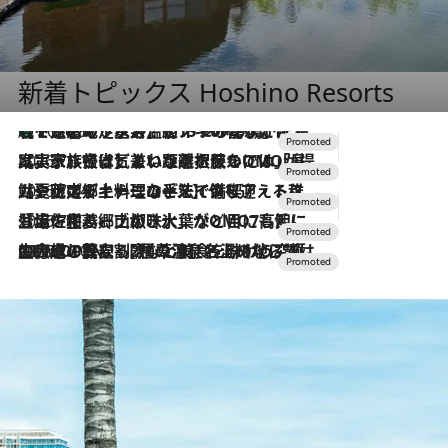
新着トピックス Hoshino Resorts
【トンボの足水浴】ヒノキの香りに包まれて涼感マックス！約13℃の湧水かけ流しを避暑地「星野温泉 トンボの湯」で体験
2026.8.7
2026.7.31
【ホテル帰省】という選択肢をOMOが提案。家族とほどよい距離を保つには「昼は実家、夜は気兼ねなくホテルで！」
2026.7.24
【夏限定ディナーコース】旬を迎える稚鮎や花ズッキーニなどをイタリア・トスカーナの郷土料理の手法で満喫！
2026.7.17
「土佐和ハーブかき氷」がOMO7高知に登場！生姜、山椒、大葉など目にも舌にも涼を呼ぶ郷土の味
2026.7.10
NEW OPEN！【界 草津】名湯の地に誕生。趣の異なる2種の温泉と上州ならではの会席・蕎麦割烹など美食を味わう究極の癒やし旅