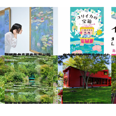
2025.1.4
【初めから読む】10代の頃は分からなかった、印象派を代表する画家・モネの魅力
カルチャー
2024.1.23
アート×旅小説『ユリイカの宝箱』の冒頭約20ページを無料公開！ 読んだ方の感想も募集中！
カルチャー
2020.8.13
本家から唯一、名乗りを許された 高知の「モネの庭」マルモッタン
旅＆お出かけ
2024.10.10
軽井沢「ししいわハウス」に滞在中、訪れたい建築必見ミュージアム
旅＆お出かけ