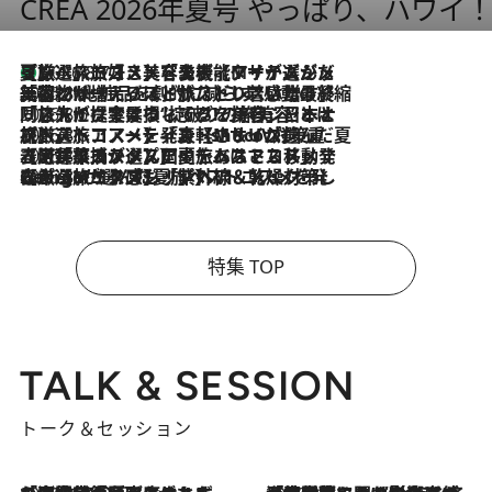
CREA 2026年夏号 やっぱり、ハワイ
【厳選旅コスメ】「多機能アイテムがメイン！」旅好き美容エディターが選んだ夏旅ベストコスメを発表【Mサイズジップ】
2026.8.7
2026.8.6
「荷物が増えるほど旅ストレスは増す」美容ジャーナリストがたどり着いた最終結論。“化粧品を劇的に減らす”感動の凝縮美容とは
2026.8.6
「旅先には金髪ウィッグを持参」日本と同じメイクでは損してる!? 美容ジャーナリストが提案する“掟破りの旅美容”とは
2026.8.6
【厳選旅コスメ】「身軽さ＆UV対策重視！」ヘアアーティストshucoが選んだ夏旅ベストコスメを発表【Mサイズジップ】
2026.8.5
【厳選旅コスメ】国内をあちこち移動する河井菜摘が選んだ夏旅ベストコスメ発表！「リラックスアイテムはマスト」【Mサイズジップ】
2026.8.4
【厳選旅コスメ】「紫外線＆乾燥対策しながらメイク感も！」ヘア＆メイクGeorgeが選んだ夏旅ベストコスメを発表！【Mサイズジップ】
特集 TOP
TALK & SESSION
トーク＆セッション