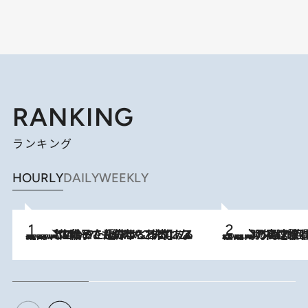
RANKING
ランキング
HOURLY
DAILY
WEEKLY
2026.8.5
【阿川佐和子さんの年とる力】なぜ70代で始めた趣味は“こんなに楽しい”のか？ ピアノ、俳句…スランプに陥っても続けられる“ある秘訣”とは
2026.8.7
「湘南乃風に憧れて」観客大盛上がりの“タオル回し”に、ラッパー顔負けの高速歌唱まで…さだまさし（74）のアグレッシブすぎる現在地