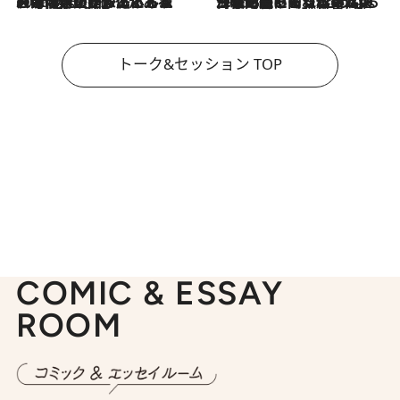
2026.8.3
「今後値上げがあるとすれば…」「リスクがあるのは今年の冬」エネルギー専門家が語る、ホルムズ海峡封鎖が家庭にもたらす“ある心配”
2026.8.3
「住宅建てられない…」「サーチャージ料の高値が続いている」ホルムズ海峡封鎖による影響はいつまで続く？《エネルギー専門家に聞く“どうなる日本の暮らし”》
トーク&セッション TOP
COMIC & ESSAY
ROOM