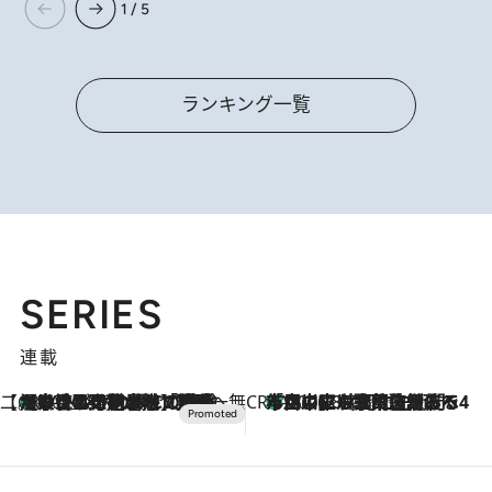
1 / 5
ランキング一覧
SERIES
連載
【CREA×星野リゾート】唯一無二。癒しと発見が待つ場所へ
【トンボの足水浴】ヒノキの香りに包まれて涼感マックス！約13℃の湧水かけ流しを避暑地「星野温泉 トンボの湯」で体験
2026.8.7
CREA'S CHOICE
「立川にも歌舞伎があるんだよ」 片岡仁左衛門・市川中車ら豪華座組みで4年目の立川立飛歌舞伎へ
2026.8.7