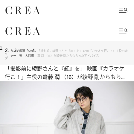
ト
カルチ
厳選「いい
「撮影前に綾野さんと『紅』を」 映画『カラオケ行こ！』主役の齋
ッ
ャー
男」大図鑑
藤 潤 （16）が綾野 剛からもらったアドバイス
プ
「撮影前に綾野さんと『紅』を」 映画『カラオケ
行こ！』主役の齋藤 潤 （16）が綾野 剛からもらっ
たアドバイス