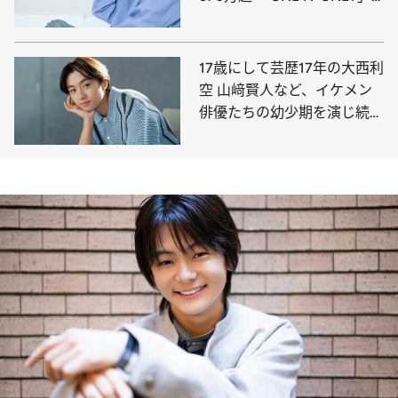
メンバー、草川直弥
17歳にして芸歴17年の大西利
空 山﨑賢人など、イケメン
俳優たちの幼少期を演じ続け
てきた美貌