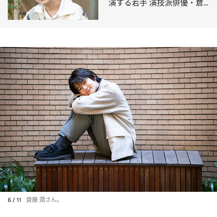
演する若手 演技派俳優・倉
悠貴のデビュー秘話
6 / 11
齋藤 潤さん。