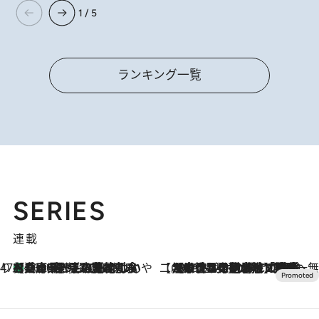
1 / 5
ランキング一覧
SERIES
連載
47都道府県の手みやげ ひんやりスイーツで夏を満喫
【兵庫県】この夏絶対食べたい 冷やしておいしいおやつ3選 淡路島の恵みをジェラートに集約
2026.8.8
【CREA×星野リゾート】唯一無二。癒しと発見が待つ場所へ
2026.8.7
【トンボの足水浴】ヒノキの香りに包まれて涼感マックス！約13℃の湧水かけ流しを避暑地「星野温泉 トンボの湯」で体験