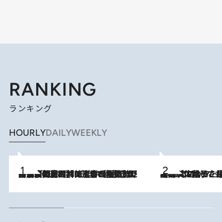
RANKING
ランキング
HOURLY
DAILY
WEEKLY
「最後に見られてよかった」上野動物園の東園パンダ舎が解体前に特別公開。8月16日まで延長されたパネル展と共に辿る“半世紀”のパンダ飼育《解体工事の図面あり》
2026.8.8
2026.8.5
【阿川佐和子さんの年とる力】なぜ70代で始めた趣味は“こんなに楽しい”のか？ ピアノ、俳句…スランプに陥っても続けられる“ある秘訣”とは