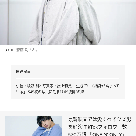
3 / 11
齋藤 潤さん。
関連記事
俳優・綾野 剛と写真家・操上和美 「生きていく指針が詰まって
いる」 545枚の写真に刻まれた“決闘”の跡
最新映画では愛すべきクズ男
を好演 TikTokフォロワー数
570万超 「ONE N' ONLY」