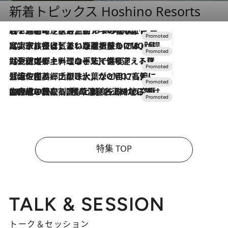
新着トピックス Hoshino Resorts
2026.8.7
【トンボの足水浴】ヒノキの香りに包まれて涼感マックス！約13℃の湧水かけ流しを避暑地「星野温泉 トンボの湯」で体験
2026.7.31
【ホテル帰省】という選択肢をOMOが提案。家族とほどよい距離を保つには「昼は実家、夜は気兼ねなくホテルで！」
2026.7.24
【夏限定ディナーコース】旬を迎える稚鮎や花ズッキーニなどをイタリア・トスカーナの郷土料理の手法で満喫！
2026.7.17
「土佐和ハーブかき氷」がOMO7高知に登場！生姜、山椒、大葉など目にも舌にも涼を呼ぶ郷土の味
2026.7.10
NEW OPEN！【界 草津】名湯の地に誕生。趣の異なる2種の温泉と上州ならではの会席・蕎麦割烹など美食を味わう究極の癒やし旅
特集 TOP
TALK & SESSION
トーク＆セッション