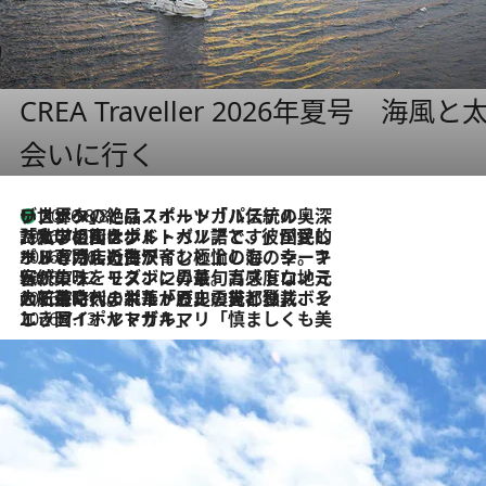
CREA Traveller 2026年夏号
会いに行く
リスボンの絶品スイーツ「パステル・デ・ナタ」とは？ポルトガル伝統の奥深い世界へ
2026.8.8
2026.7.27
「私の祖国はポルトガル語です」国民的詩人フェルナンド・ペソアと、彼が愛した文学の街を歩く
2026.7.26
ポルトガル近海が育む極上の海の幸。キリリと冷えた白ワインと愉しむ、シーフード専門店の贅沢
2026.7.22
伝統の味をモダンに昇華。高感度な地元客が集う、リスボンの最旬ガストロノミー
2026.7.21
大航海時代の栄華から、震災、独裁、そして革命へ。ポルトガル・首都リスボンの石畳に刻まれた「歴史の光と影」
2026.7.13
エッセイ・ヤマザキマリ「慎ましくも美しき国 ポルトガル」