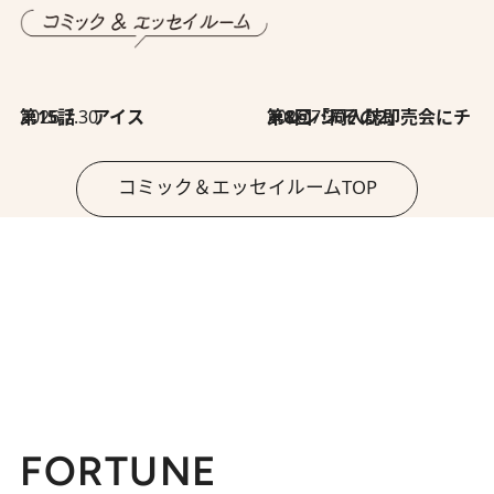
2026.7.30
第15話 アイス
2026.7.30
第8回「同人誌即売会にチャレンジ その2」
コミック＆エッセイルームTOP
FORTUNE