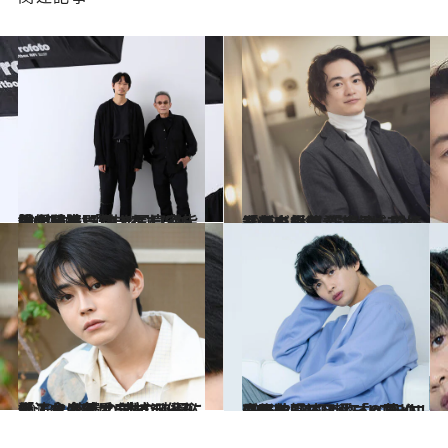
2022.10.15
俳優・綾野 剛と写真家・操上和美 「生きていく指針が詰まっている」 545枚の写真に刻まれた“決闘”の跡
カルチャー
2023.12.8
「ブギウギ」ではピアノ奏者を好演 『市子』では笑顔を封印 新境地を開拓した森永悠希
カルチャー
2023.10.13
「これはダマされているな！」今年は5本の映画に出演する若手 演技派俳優・倉 悠貴のデビュー秘話
カルチャー
2023.8.25
最新映画では愛すべきクズ男を好演 TikTokフォロワー数570万超 「ONE N' ONLY」メンバー、草川直弥
カルチャー