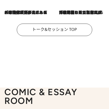
2026.8.3
「今後値上げがあるとすれば…」「リスクがあるのは今年の冬」エネルギー専門家が語る、ホルムズ海峡封鎖が家庭にもたらす“ある心配”
2026.8.3
「住宅建てられない…」「サーチャージ料の高値が続いている」ホルムズ海峡封鎖による影響はいつまで続く？《エネルギー専門家に聞く“どうなる日本の暮らし”》
トーク&セッション TOP
COMIC & ESSAY
ROOM