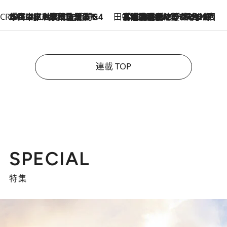
CREA'S CHOICE
2026.8.7
「立川にも歌舞伎があるんだよ」 片岡仁左衛門・市川中車ら豪華座組みで4年目の立川立飛歌舞伎へ
田中稲の勝手に再ブーム
2026.8.7
「湘南乃風に憧れて」観客大盛上がりの“タオル回し”に、ラッパー顔負けの高速歌唱まで…さだまさし（74）のアグレッシブすぎる現在地
連載 TOP
SPECIAL
特集