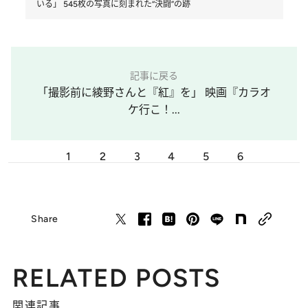
いる」 545枚の写真に刻まれた“決闘”の跡
記事に戻る
「撮影前に綾野さんと『紅』を」 映画『カラオ
ケ行こ！...
1
2
3
4
5
6
Share
RELATED POSTS
関連記事