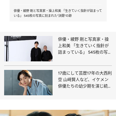
俳優・綾野 剛と写真家・操上和美 「生きていく指針が詰まって
いる」 545枚の写真に刻まれた“決闘”の跡
俳優・綾野 剛と写真家・操
上和美 「生きていく指針が
詰まっている」 545枚の写真
に刻まれた“決闘”の跡
17歳にして芸歴17年の大西利
空 山﨑賢人など、イケメン
俳優たちの幼少期を演じ続け
てきた美貌