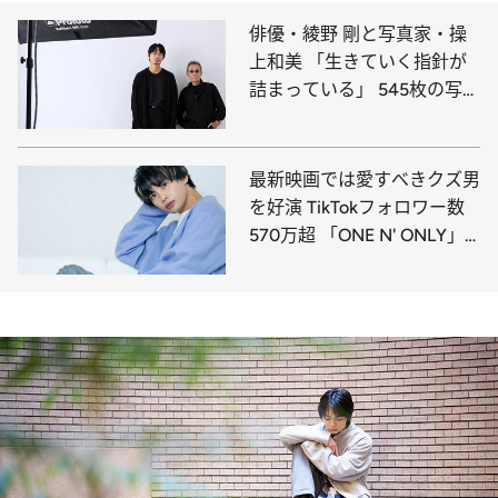
俳優・綾野 剛と写真家・操
上和美 「生きていく指針が
詰まっている」 545枚の写真
に刻まれた“決闘”の跡
最新映画では愛すべきクズ男
を好演 TikTokフォロワー数
570万超 「ONE N' ONLY」
メンバー、草川直弥