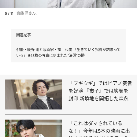
5 / 11
齋藤 潤さん。
関連記事
俳優・綾野 剛と写真家・操上和美 「生きていく指針が詰まって
いる」 545枚の写真に刻まれた“決闘”の跡
「ブギウギ」ではピアノ奏者
を好演 『市子』では笑顔を
封印 新境地を開拓した森永
悠希
「これはダマされている
な！」今年は5本の映画に出