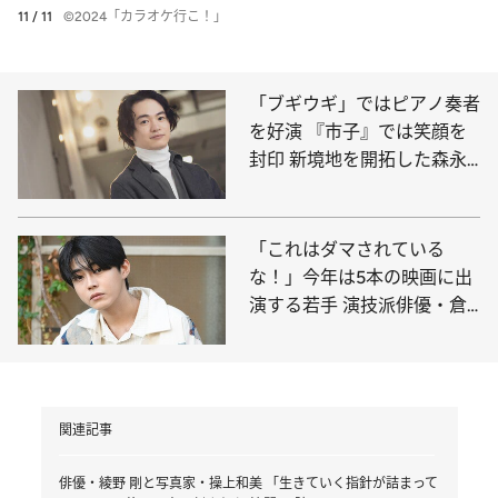
11 / 11
©2024「カラオケ行こ！」
「ブギウギ」ではピアノ奏者
を好演 『市子』では笑顔を
封印 新境地を開拓した森永
悠希
「これはダマされている
な！」今年は5本の映画に出
演する若手 演技派俳優・倉
悠貴のデビュー秘話
関連記事
俳優・綾野 剛と写真家・操上和美 「生きていく指針が詰まって