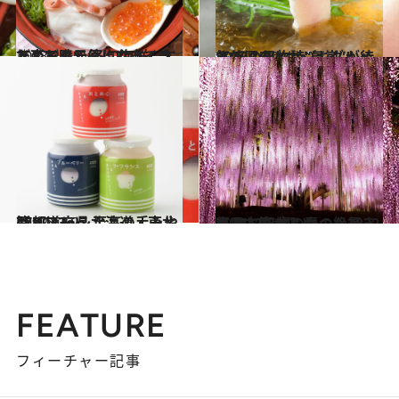
2023.2.8
どんどん元気になってきた南三陸で 冬旬海鮮、エスニック、そしてワイン
旅＆お出かけ
2023.1.19
気仙沼のメカジキグルメと 冬の風物詩“氣嵐”が待っている
旅＆お出かけ
2022.12.27
47都道府県 至高の手みやげリスト ～北海道・東北篇 2023～
グルメ
2023.1.4
【2022年版】いつか行きたい！ 日本の春の絶景・東日本篇まとめ ――2022年BEST7
旅＆お出かけ
FEATURE
フィーチャー記事