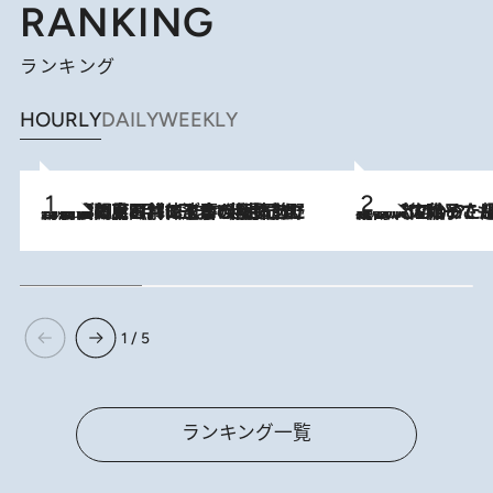
RANKING
ランキング
HOURLY
DAILY
WEEKLY
2026.8.8
「最後に見られてよかった」上野動物園の東園パンダ舎が解体前に特別公開。8月16日まで延長されたパネル展と共に辿る“半世紀”のパンダ飼育《解体工事の図面あり》
2026.8.5
【阿川佐和子さんの年とる力】なぜ70代で始めた趣味は“こんなに楽しい”のか？ ピアノ、俳句…スランプに陥っても続けられる“ある秘訣”とは
1 / 5
ランキング一覧