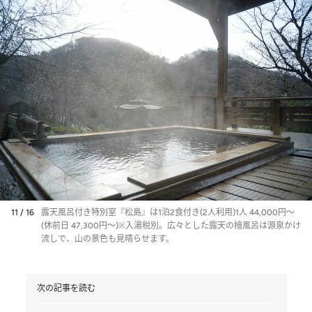
11 / 16
露天風呂付き特別室『松島』は1泊2食付き(2人利用)1人 44,000円～
(休前日 47,300円～)※入湯税別。広々とした露天の檜風呂は源泉かけ
流しで、山の景色も見晴らせます。
次の記事を読む