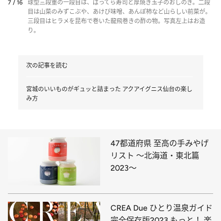
7 / 16
球型三段重の一段目は、ばってら寿司と厚焼き玉子のおしのぎ。二段
目は山菜のみずこぶや、あけび味噌、あんぽ柿など山らしい前菜が。
三段目はヒラメを昆布で巻いた龍飛巻きの酢の物。写真左上はお造
り。
次の記事を読む
宮城のいいものがギュッと詰まった アクアイグニス仙台の楽し
み方
47都道府県 至高の手みやげ
リスト ～北海道・東北篇
2023～
CREA Due ひとり温泉ガイド
完全保存版2023 もっと！ 楽