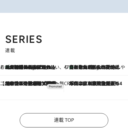
SERIES
連載
そおだよおこの関西おいしい、おやつ紀行
［大阪府箕面市］一皿一皿目の前で仕上げられる、料理を巧みに組み込んだアシェットデセールコース「ミチル アシェット デセール（Michiru assiette dessert）」
8 Hours Ago
47都道府県の手みやげ ひんやりスイーツで夏を満喫
【和歌山県】この夏絶対食べたい 冷やしておいしいおやつ3選 みかんがごろっと丸ごと入ったジュレ
8 Hours Ago
【CREA×星野リゾート】唯一無二。癒しと発見が待つ場所へ
2026.8.7
【トンボの足水浴】ヒノキの香りに包まれて涼感マックス！約13℃の湧水かけ流しを避暑地「星野温泉 トンボの湯」で体験
CREA'S CHOICE
2026.8.7
「立川にも歌舞伎があるんだよ」 片岡仁左衛門・市川中車ら豪華座組みで4年目の立川立飛歌舞伎へ
連載 TOP