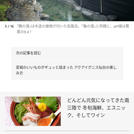
5 / 16
｢鶴の湯｣は木造の屋根が付いた岩風呂。｢亀の湯｣と同様に、pH値は驚
異の9.4！
次の記事を読む
宮城のいいものがギュッと詰まった アクアイグニス仙台の楽し
み方
どんどん元気になってきた南
三陸で 冬旬海鮮、エスニッ
ク、そしてワイン