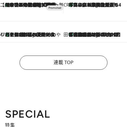
【CREA×星野リゾート】唯一無二。癒しと発見が待つ場所へ
【トンボの足水浴】ヒノキの香りに包まれて涼感マックス！約13℃の湧水かけ流しを避暑地「星野温泉 トンボの湯」で体験
21 Minutes Ago
CREA'S CHOICE
「立川にも歌舞伎があるんだよ」 片岡仁左衛門・市川中車ら豪華座組みで4年目の立川立飛歌舞伎へ
2 Hours Ago
47都道府県の手みやげ ひんやりスイーツで夏を満喫
【京都府】この夏絶対食べたい 冷やしておいしいおやつ3選 ひと口目から心を掴む新緑のテリーヌ
2 Hours Ago
田中稲の勝手に再ブーム
「湘南乃風に憧れて」観客大盛上がりの“タオル回し”に、ラッパー顔負けの高速歌唱まで…さだまさし（74）のアグレッシブすぎる現在地
7 Hours Ago
連載 TOP
SPECIAL
特集