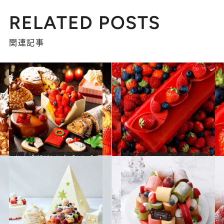
RELATED POSTS
関連記事
2022.10.31
【コンラッド東京】 愛犬と楽しめるクリスマスケーキも！ 世界で活躍する岡崎シェフの逸品11種
グルメ
2022.10.31
【パーク ハイアット 東京】 まだ間に合う！ クリスマスの食卓を 彩るビビッドなケーキを予約しよう
グルメ