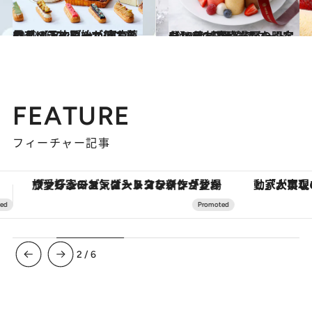
2022.10.21
11月の予約開始が待てない！ 【アンダーズ 東京】のクリスマス シェフお薦めブッシュドノエルは必見
グルメ
2022.10.1
【10月1日予約スタート分】 絶対買い逃したくないから！ 完売必至の限定クリスマスケーキ
グルメ
FEATURE
フィーチャー記事
「大事なのは地域の意識を変えること」。ロレックス賞受賞の自然保護活動家が実現させたナイジェリアの自然環境の復活
【銀座で出合う最旬美容】美髪ケアや上質な眠
3
/
6