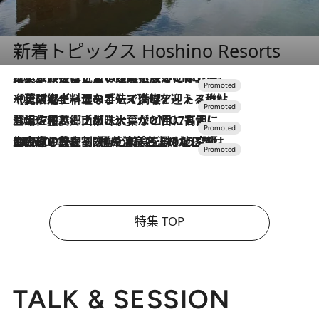
新着トピックス Hoshino Resorts
2026.7.31
【ホテル帰省】という選択肢をOMOが提案。家族とほどよい距離を保つには「昼は実家、夜は気兼ねなくホテルで！」
2026.7.24
【夏限定ディナーコース】旬を迎える稚鮎や花ズッキーニなどをイタリア・トスカーナの郷土料理の手法で満喫！
2026.7.17
「土佐和ハーブかき氷」がOMO7高知に登場！生姜、山椒、大葉など目にも舌にも涼を呼ぶ郷土の味
2026.7.10
NEW OPEN！【界 草津】名湯の地に誕生。趣の異なる2種の温泉と上州ならではの会席・蕎麦割烹など美食を味わう究極の癒やし旅
特集 TOP
TALK & SESSION