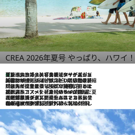
CREA 2026年夏号 やっぱり、ハワイ
【厳選旅コスメ】「多機能アイテムがメイン！」旅好き美容エディターが選んだ夏旅ベストコスメを発表【Mサイズジップ】
2 Hours Ago
2026.8.6
「荷物が増えるほど旅ストレスは増す」美容ジャーナリストがたどり着いた最終結論。“化粧品を劇的に減らす”感動の凝縮美容とは
2026.8.6
「旅先には金髪ウィッグを持参」日本と同じメイクでは損してる!? 美容ジャーナリストが提案する“掟破りの旅美容”とは
2026.8.6
【厳選旅コスメ】「身軽さ＆UV対策重視！」ヘアアーティストshucoが選んだ夏旅ベストコスメを発表【Mサイズジップ】
2026.8.5
【厳選旅コスメ】国内をあちこち移動する河井菜摘が選んだ夏旅ベストコスメ発表！「リラックスアイテムはマスト」【Mサイズジップ】
2026.8.4
【厳選旅コスメ】「紫外線＆乾燥対策しながらメイク感も！」ヘア＆メイクGeorgeが選んだ夏旅ベストコスメを発表！【Mサイズジップ】