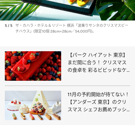
5 / 5
ザ・カハラ・ホテル＆リゾート 横浜「波乗りサンタのクリスマスビー
チハウス」(限定10個 28cm×28cm／54,000円)。
【パーク ハイアット 東京】
まだ間に合う！ クリスマス
の食卓を 彩るビビッドなケ
ーキを予約しよう
11月の予約開始が待てない！
【アンダーズ 東京】のクリ
スマス シェフお薦めブッシ
ュドノエルは必見