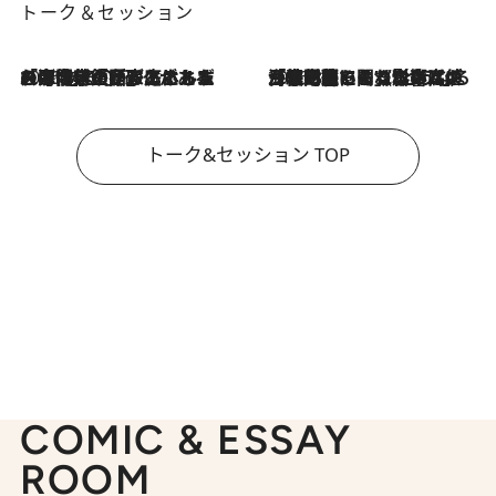
トーク＆セッション
2026.8.3
「今後値上げがあるとすれば…」「リスクがあるのは今年の冬」エネルギー専門家が語る、ホルムズ海峡封鎖が家庭にもたらす“ある心配”
2026.8.3
「住宅建てられない…」「サーチャージ料の高値が続いている」ホルムズ海峡封鎖による影響はいつまで続く？《エネルギー専門家に聞く“どうなる日本の暮らし”》
トーク&セッション TOP
COMIC & ESSAY
ROOM