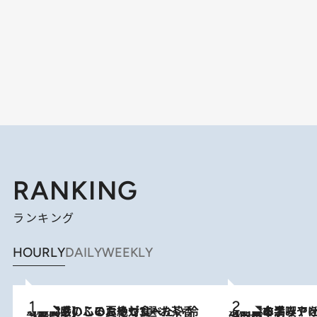
RANKING
ランキング
HOURLY
DAILY
WEEKLY
2026.8.5
【静岡県】この夏絶対食べたい 冷やしておいしいおやつ3選 お茶香る生食感のふるふるゼリー
2026.8.5
【西日本エリアを総まとめ】 47都道府県の手みやげ ひんやりスイーツで夏を満喫