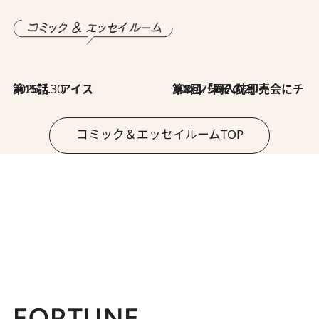
2026.7.30
第15話 アイス
2026.7.30
第8回「同人誌即売会にチャレンジ その2」
コミック＆エッセイルームTOP
FORTUNE