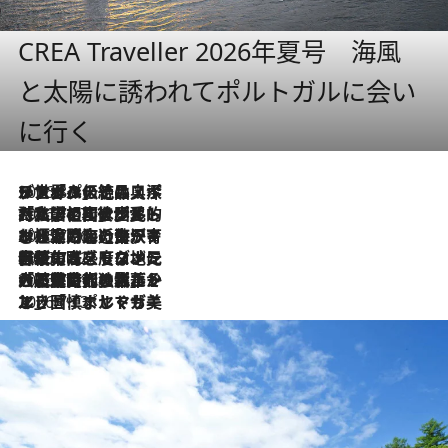
CREA Traveller 2026年夏号 海風
と太陽に誘われてポルトガルに会い
に行く
2026.8.8
リスボンの絶品スイーツ「パステル・デ・ナタ」とは？ポルトガル伝統の奥深い世界へ
2026.7.27
「私の祖国はポルトガル語です」国民的詩人フェルナンド・ペソアと、彼が愛した文学の街を歩く
2026.7.26
ポルトガル近海が育む極上の海の幸。キリリと冷えた白ワインと愉しむ、シーフード専門店の贅沢
2026.7.22
伝統の味をモダンに昇華。高感度な地元客が集う、リスボンの最旬ガストロノミー
2026.7.21
大航海時代の栄華から、震災、独裁、そして革命へ。ポルトガル・首都リスボンの石畳に刻まれた「歴史の光と影」
2026.7.13
エッセイ・ヤマザキマリ「慎ましくも美しき国 ポルトガル」