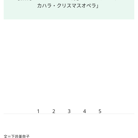
カハラ・クリスマスオペラ」
1
2
3
4
5
文＝下井美奈子