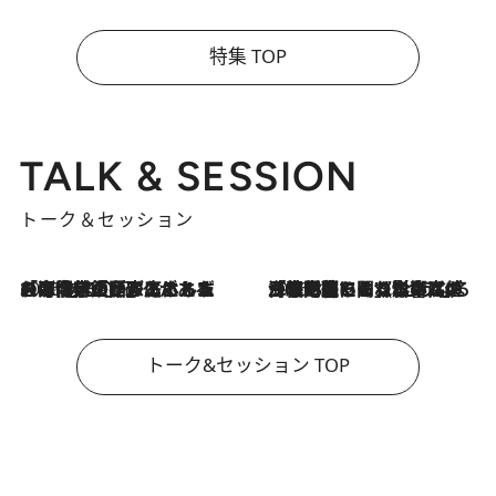
特集 TOP
TALK & SESSION
トーク＆セッション
2026.8.3
「今後値上げがあるとすれば…」「リスクがあるのは今年の冬」エネルギー専門家が語る、ホルムズ海峡封鎖が家庭にもたらす“ある心配”
2026.8.3
「住宅建てられない…」「サーチャージ料の高値が続いている」ホルムズ海峡封鎖による影響はいつまで続く？《エネルギー専門家に聞く“どうなる日本の暮らし”》
トーク&セッション TOP