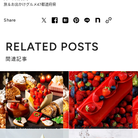
旅＆お出かけ
グルメ
47都道府県
Share
RELATED POSTS
関連記事
2022.10.31
【コンラッド東京】 愛犬と楽しめるクリスマスケーキも！ 世界で活躍する岡崎シェフの逸品11種
グルメ
2022.10.31
【パーク ハイアット 東京】 まだ間に合う！ クリスマスの食卓を 彩るビビッドなケーキを予約しよう
グルメ