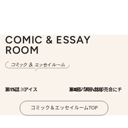
COMIC & ESSAY
ROOM
2026.7.30
第15話 アイス
2026.7.30
第8回「同人誌即売会にチャレンジ その2」
コミック＆エッセイルームTOP