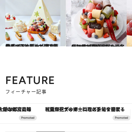
2022.10.21
11月の予約開始が待てない！ 【アンダーズ 東京】のクリスマス シェフお薦めブッシュドノエルは必見
グルメ
2022.10.1
【10月1日予約スタート分】 絶対買い逃したくないから！ 完売必至の限定クリスマスケーキ
グルメ
FEATURE
フィーチャー記事
【夏限定ディナーコース】旬を迎える稚鮎や花ズッキーニなどをイタリア・トスカーナの郷土料理の手法で満喫！