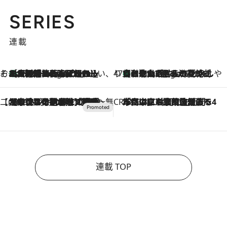
SERIES
連載
そおだよおこの関西おいしい、おやつ紀行
［大阪府箕面市］一皿一皿目の前で仕上げられる、料理を巧みに組み込んだアシェットデセールコース「ミチル アシェット デセール（Michiru assiette dessert）」
3 Hours Ago
47都道府県の手みやげ ひんやりスイーツで夏を満喫
【和歌山県】この夏絶対食べたい 冷やしておいしいおやつ3選 みかんがごろっと丸ごと入ったジュレ
3 Hours Ago
【CREA×星野リゾート】唯一無二。癒しと発見が待つ場所へ
2026.8.7
【トンボの足水浴】ヒノキの香りに包まれて涼感マックス！約13℃の湧水かけ流しを避暑地「星野温泉 トンボの湯」で体験
CREA'S CHOICE
2026.8.7
「立川にも歌舞伎があるんだよ」 片岡仁左衛門・市川中車ら豪華座組みで4年目の立川立飛歌舞伎へ
連載 TOP