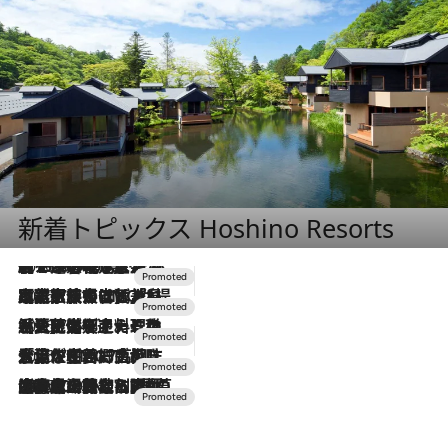
新着トピックス Hoshino Resorts
2026.8.7
【トンボの足水浴】ヒノキの香りに包まれて涼感マックス！約13℃の湧水かけ流しを避暑地「星野温泉 トンボの湯」で体験
2026.7.31
【ホテル帰省】という選択肢をOMOが提案。家族とほどよい距離を保つには「昼は実家、夜は気兼ねなくホテルで！」
2026.7.24
【夏限定ディナーコース】旬を迎える稚鮎や花ズッキーニなどをイタリア・トスカーナの郷土料理の手法で満喫！
2026.7.17
「土佐和ハーブかき氷」がOMO7高知に登場！生姜、山椒、大葉など目にも舌にも涼を呼ぶ郷土の味
2026.7.10
NEW OPEN！【界 草津】名湯の地に誕生。趣の異なる2種の温泉と上州ならではの会席・蕎麦割烹など美食を味わう究極の癒やし旅