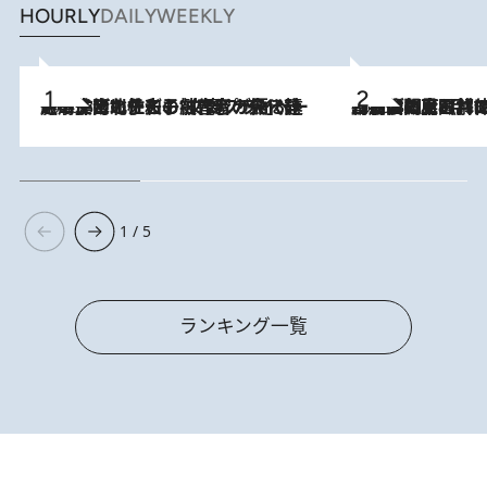
HOURLY
DAILY
WEEKLY
2026.8.3
《「文士の子ども被害者の会」発足！》阿川佐和子（72）が語る遠藤周作に北杜夫、劇作家・矢代静一の子どもたちの“文豪プライベート事件簿”
2026.8.8
「最後に見られてよかった」上野動物園の東園パンダ舎が解体前に特別公開。8月16日まで延長されたパネル展と共に辿る“半世紀”のパンダ飼育《解体工事の図面あり》
1 / 5
ランキング一覧