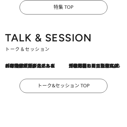
特集 TOP
TALK & SESSION
トーク＆セッション
2026.8.3
「今後値上げがあるとすれば…」「リスクがあるのは今年の冬」エネルギー専門家が語る、ホルムズ海峡封鎖が家庭にもたらす“ある心配”
2026.8.3
「住宅建てられない…」「サーチャージ料の高値が続いている」ホルムズ海峡封鎖による影響はいつまで続く？《エネルギー専門家に聞く“どうなる日本の暮らし”》
トーク&セッション TOP