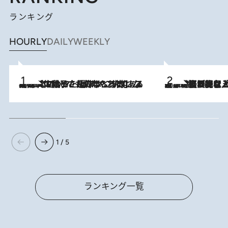
ランキング
HOURLY
DAILY
WEEKLY
2026.8.5
【阿川佐和子さんの年とる力】なぜ70代で始めた趣味は“こんなに楽しい”のか？ ピアノ、俳句…スランプに陥っても続けられる“ある秘訣”とは
2026.8.5
【なぜ吉沢亮は「気配を消せる」のか？】興行収入208億の『国宝』を経て挑むミュージカル『ディア・エヴァン・ハンセン』。トップ俳優が舞台上でさらけ出した“孤独”とは
1 / 5
ランキング一覧