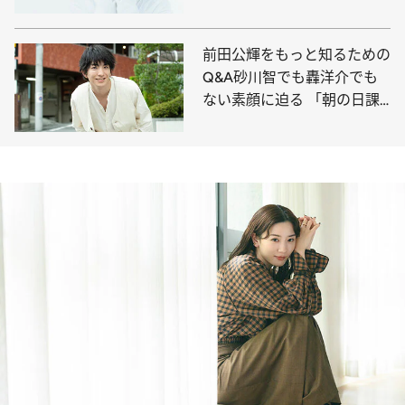
ついたこと
前田公輝をもっと知るための
Q&A砂川智でも轟洋介でも
ない素顔に迫る 「朝の日課
はクロレラと鮭茶漬け」