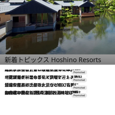
新着トピックス Hoshino Resorts
2026.7.31
【ホテル帰省】という選択肢をOMOが提案。家族とほどよい距離を保つには「昼は実家、夜は気兼ねなくホテルで！」
2026.7.24
【夏限定ディナーコース】旬を迎える稚鮎や花ズッキーニなどをイタリア・トスカーナの郷土料理の手法で満喫！
2026.7.17
「土佐和ハーブかき氷」がOMO7高知に登場！生姜、山椒、大葉など目にも舌にも涼を呼ぶ郷土の味
2026.7.10
NEW OPEN！【界 草津】名湯の地に誕生。趣の異なる2種の温泉と上州ならではの会席・蕎麦割烹など美食を味わう究極の癒やし旅