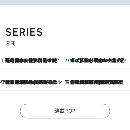
SERIES
連載
工藤まやのおもてなしハワイ
【ハワイ土産】ローカルの絶大な支持で復活！ 絶品の幻クッキー《元ファンの日本人女性が受け継いだ名店》
5 Hours Ago
ハワイ賢者 リサのお気に入りリスト
あの伝説の限定トートも！ リニューアルした「ディーン＆デルーカ ハワイ」で必須のお土産8選
5 Hours Ago
47都道府県の手みやげ ひんやりスイーツで夏を満喫
【三重県】この夏絶対食べたい 冷やしておいしいおやつ3選 お餅×アイスの新感覚スイーツ
5 Hours Ago
齋藤 薫 美容脳ルネサンス
「荷物が増えるほど旅ストレスは増す」美容ジャーナリストがたどり着いた最終結論。“化粧品を劇的に減らす”感動の凝縮美容とは
5 Hours Ago
連載 TOP