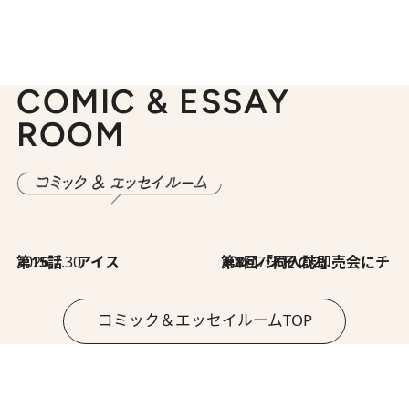
COMIC & ESSAY
ROOM
2026.7.30
第15話 アイス
2026.7.30
第8回「同人誌即売会にチャレンジ その2」
コミック＆エッセイルームTOP