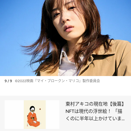
9 / 9
©2022映画『マイ・ブロークン・マリコ』製作委員会
東村アキコの現在地【後篇】
NFTは現代の浮世絵！ 「描
くのに半年以上かけていま
す」