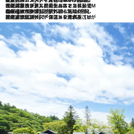
【厳選旅コスメ】「身軽さ＆UV対策重視！」ヘアアーティストshucoが選んだ夏旅ベストコスメを発表【Mサイズジップ】
5 Hours Ago
2026.8.5
【厳選旅コスメ】国内をあちこち移動する河井菜摘が選んだ夏旅ベストコスメ発表！「リラックスアイテムはマスト」【Mサイズジップ】
2026.8.4
【厳選旅コスメ】「紫外線＆乾燥対策しながらメイク感も！」ヘア＆メイクGeorgeが選んだ夏旅ベストコスメを発表！【Mサイズジップ】
2026.8.3
【厳選旅コスメ】「保湿もタイパ重視！」“サウナ好き”タレント清水みさとが愛用する夏旅ベストコスメを発表！【Mサイズジップ】