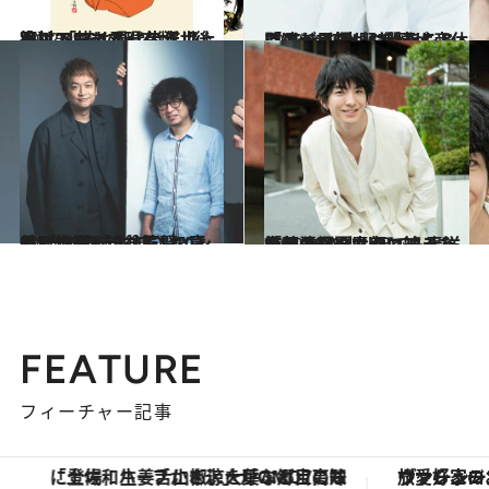
2022.9.19
東村アキコの現在地【後篇】 NFTは現代の浮世絵！ 「描くのに半年以上かけています」
カルチャー
2022.9.27
「連ドラでいい役をもらうのが目標」 “仕事人間”だった水野美紀が 産休に入って気がついたこと
カルチャー
2022.9.27
香取慎吾＆市井監督インタビュー 「主人公は“ほぼ”当て書き」 二人の意外な本音も【後篇】
カルチャー
2022.9.22
前田公輝をもっと知るためのQ&A砂川智でも轟洋介でもない素顔に迫る 「朝の日課はクロレラと鮭茶漬け」
カルチャー
FEATURE
フィーチャー記事
「土佐和ハーブかき氷」がOMO7高知に登場！生姜、山椒、大葉など目にも舌にも涼を呼ぶ郷土の味
ヴァシュロン・コンスタンタン