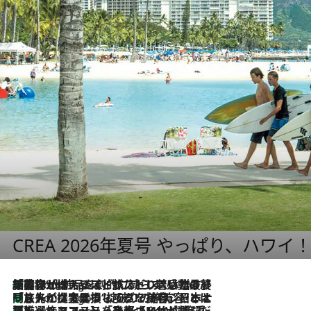
CREA 2026年夏号 やっぱり、ハワイ
「荷物が増えるほど旅ストレスは増す」美容ジャーナリストがたどり着いた最終結論。“化粧品を劇的に減らす”感動の凝縮美容とは
5 Hours Ago
「旅先には金髪ウィッグを持参」日本と同じメイクでは損してる!? 美容ジャーナリストが提案する“掟破りの旅美容”とは
5 Hours Ago