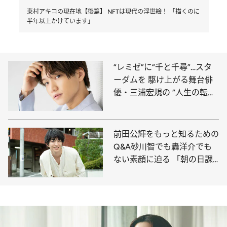
東村アキコの現在地【後篇】 NFTは現代の浮世絵！ 「描くのに
半年以上かけています」
“レミゼ”に“千と千尋”…スタ
ーダムを 駆け上がる舞台俳
優・三浦宏規の “人生の転
機”とは？【前篇】
前田公輝をもっと知るための
Q&A砂川智でも轟洋介でも
ない素顔に迫る 「朝の日課
はクロレラと鮭茶漬け」