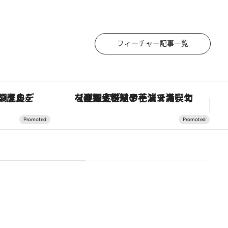
フィーチャー記事一覧
スカーナの郷土料理の手法で満喫！
「大事なのは地域の意識を変えること」。ロレックス賞受賞の自然保護活動家が実現させたナイジェリアの自然環境の復活