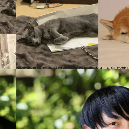
2022.2.22
「もう喋りださないのが不自然だよ」 人気お笑い芸人たちが厳選した 愛するペットのベスト写真を大放出！
カルチャー