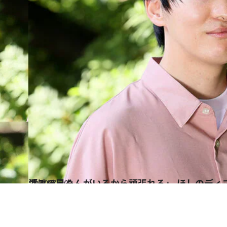
2022.7.30
「みゅうくんがいるから頑張れる」 ほしのディスコが語る 愛猫と音楽漬けの日々
カルチャー