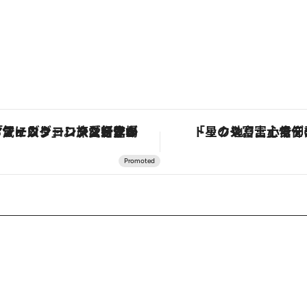
「星のや富士」でデジタルデトックス。冨士信仰の歴史を辿り、心身を調える。
【夏限定ディナーコース】旬を迎える稚鮎や花ズッキーニなどをイタリア・ト