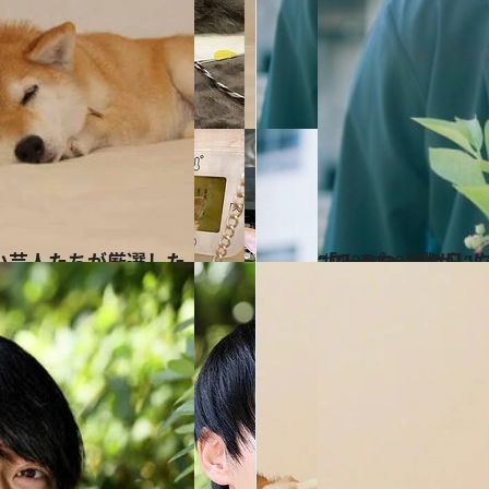
2022.8.10
“スーパー猫の日”に結婚した蛙亭中野 愛する猫2匹
カルチャー