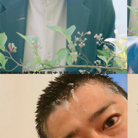
と妻との毎日は 「みんな、僕がいないとダメですね」