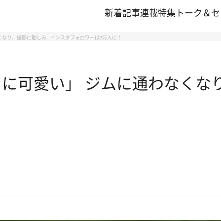
新着記事
連載
特集
トーク＆セ
くなり、撮影に勤しみ… インスタフォロワーは7万人に！
うに可愛い」 ジムに通わなくな