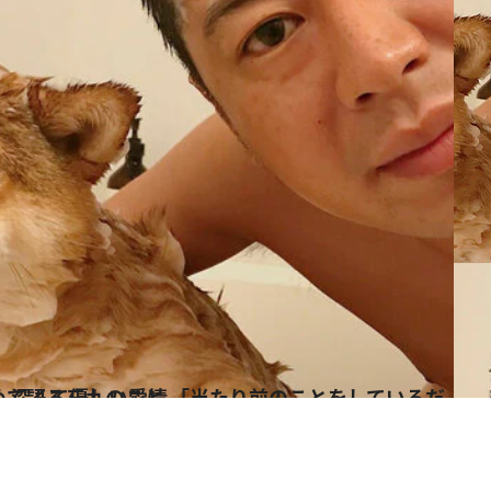
とをしているだけ」に 込められた、深くて優しい愛情