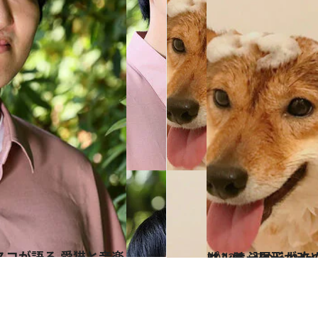
2022.5.27
パンサー尾形が改めて語る三九のこと 「当たり前のこ
カルチャー