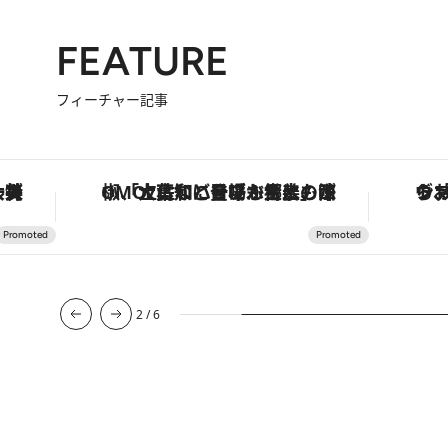
FEATURE
フィーチャー記事
も涼を呼ぶ郷土の味
ヴァシュロン・コンスタンタン「オーヴァーシーズ・オートマティック」。旅愛好家のお気に入りコレクションから、ジェンダーレスな新作が登場
3
/
6