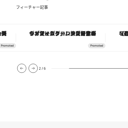
フィーチャー記事
な名入れギフトまで。大人のための「ReFa GINZA」クルーズ
ヴァシュロン・コンスタンタン「オーヴァーシーズ・オートマティック」。旅愛好家のお気に入りコレクションから、ジェンダーレスな新作が登場
【夏限
2
/
6