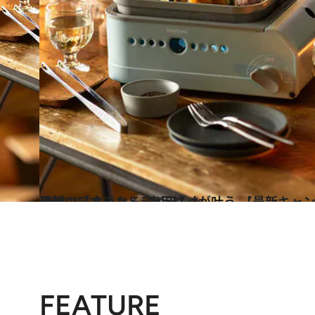
2022.4.30
理想の「オシャレ×実用性」が叶う 【最新キャンプグッズ5選】非常時の強い味方になるアイテムも
ライフスタイル
FEATURE