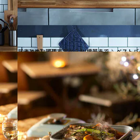
2026.1.17
【まとめ】調理家電からAV機器まで♪ ベスト
ライフスタイル