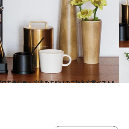
ロお墨付き！ 家事をお助けのご指名家電ベスト8