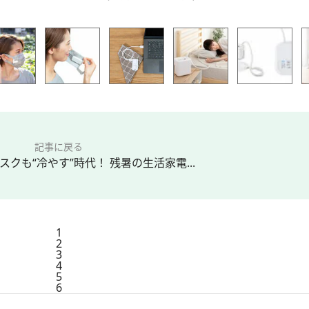
記事に戻る
クも“冷やす”時代！ 残暑の生活家電...
1
2
3
4
5
6