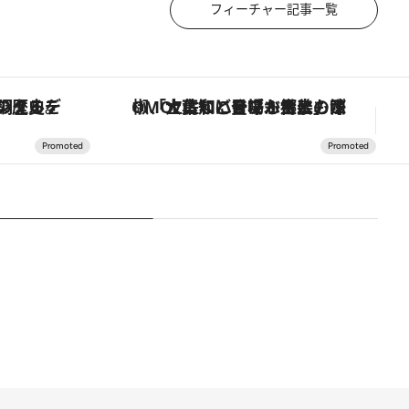
フィーチャー記事一覧
の歴史を辿り、心身を調える。
「土佐和ハーブかき氷」がOMO7高知に登場！生姜、山椒、大葉など目にも舌にも涼を呼ぶ郷土の味