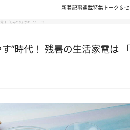
新着記事
連載
特集
トーク＆セ
家電は 「ひんやり」がキーワード？
す”時代！ 残暑の生活家電は 