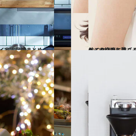
バイ家電図鑑まとめ
2022.7.28
メイク崩れも防ぐ！ いま買いたい 【ネッククーラー5選】 夏本番、屋外こそ快
ライフスタイル