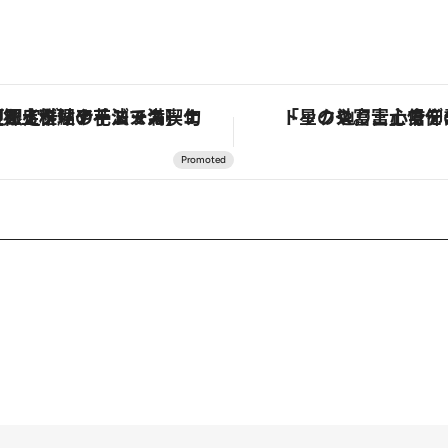
定ディナーコース】旬を迎える稚鮎や花ズッキーニなどをイタリア・トスカーナの郷土料理の手法で満喫！
「星のや富士」でデジタルデトックス。冨士信仰