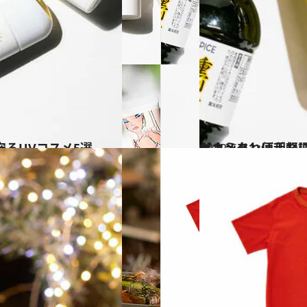
るUVコスメ5選
2022.5.1
【カンタン便利な調味料5選】 アウトドアでも、もちろんお家で
グルメ