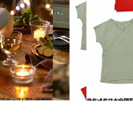
2022.4.28
スタイリスト金子夏子さんに聞く タウンユース出来る アウトドアアイテム【インナー
コミック ＆ エッセ