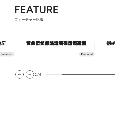
FEATURE
フィーチャー記事
を調える。
「大事なのは地域の意識を変えること」。ロレックス賞受賞の自然保護活動家が実現させたナイジェリアの自然環境の復活
2
/
6