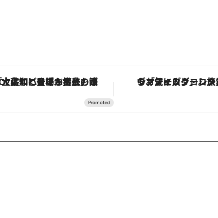
「土佐和ハーブかき氷」がOMO7高知に登場！生姜、山椒、大葉など目にも舌にも涼を呼ぶ郷土の味