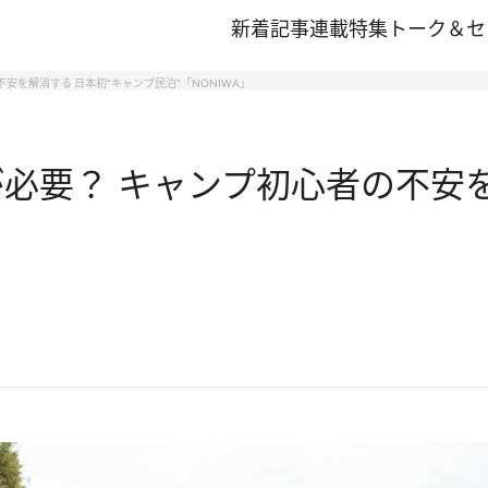
新着記事
連載
特集
トーク＆セ
安を解消する 日本初“キャンプ民泊”「NONIWA」
必要？ キャンプ初心者の不安を