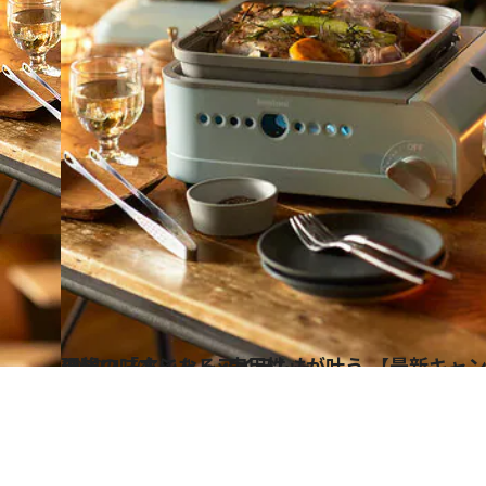
2022.4.30
理想の「オシャレ×実用性」が叶う 【最新キャンプグッズ5選】非常時の強い味方になるアイテムも
ライフスタイル