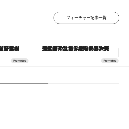
フィーチャー記事一覧
ヴァシュロン・コンスタンタン「オーヴァーシーズ・オートマティック」。旅愛好家のお気に入りコレクションから、ジェンダーレスな新作が登場
【銀座で出合う最旬美容】美髪ケアや上質な眠り…セルフケアのアップデートから、特別な名入れギフトまで。大人のための「ReFa GINZA」クルーズ