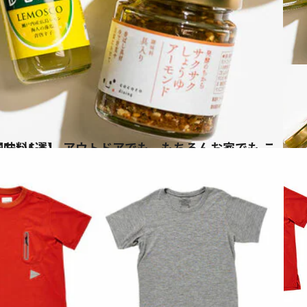
も これさえあれば手軽においしい