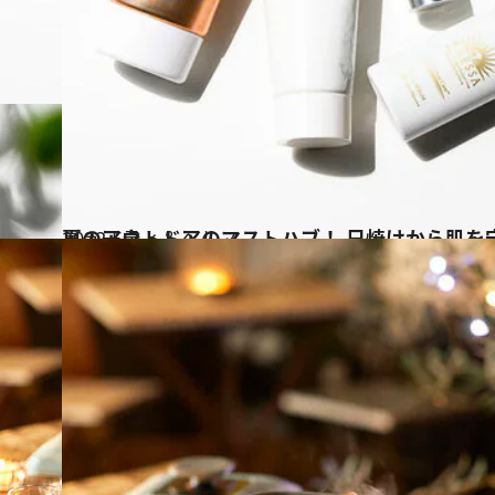
2022.5.7
夏のアウトドアのマストハブ！ 日焼けから肌を守
ビューティ＆ヘルス