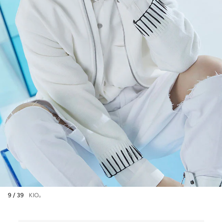
9 / 39
KIO。