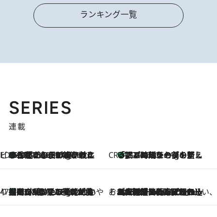
ランキング一覧
SERIES
連載
ビューティいいもの集め EDITORS' BEST
35℃超えの日の夜、枕にひと吹き！ BAUMのルームスプレーが、ひのきの香りで心まで解きほぐす
10 Minutes Ago
CREA'S CHOICE
「眠る時刻をセットする」——眠りの前を整える、バルミューダの新しいアプローチ
10 Minutes Ago
47都道府県の手みやげ ひんやりスイーツで夏を満喫
【岡山県】この夏絶対食べたい 冷やしておいしいおやつ3選 フルーツが主役のプリンやアイスが勢揃い
10 Minutes Ago
そおだよおこの関西おいしい、おやつ紀行
2026.8.9
［大阪府箕面市］一皿一皿目の前で仕上げられる、料理を巧みに組み込んだアシェットデセールコース「ミチル アシェット デセール（Michiru assiette dessert）」