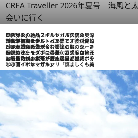
CREA Traveller 2026年夏号
会いに行く
2026.8.8
リスボンの絶品スイーツ「パステル・デ・ナタ」とは？ポルトガル伝統の奥深い世界へ
2026.7.27
「私の祖国はポルトガル語です」国民的詩人フェルナンド・ペソアと、彼が愛した文学の街を歩く
2026.7.26
ポルトガル近海が育む極上の海の幸。キリリと冷えた白ワインと愉しむ、シーフード専門店の贅沢
2026.7.22
伝統の味をモダンに昇華。高感度な地元客が集う、リスボンの最旬ガストロノミー
2026.7.21
大航海時代の栄華から、震災、独裁、そして革命へ。ポルトガル・首都リスボンの石畳に刻まれた「歴史の光と影」
2026.7.13
エッセイ・ヤマザキマリ「慎ましくも美しき国 ポルトガル」