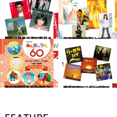
2020.4.21
勝手に開催！ 昭和歌謡の妄想フェス 元気になれる鉄板の名曲はコレだ！
カルチャー
2020.10.10
伝説の少女たちは大女優に 90年代のデビュー＆ヒット曲は名曲揃い
カルチャー
2021.5.18
気付けば「みんなのうた」60周年！ 1500曲の中から名曲珍曲神秘曲を発掘
カルチャー
2021.6.22
脳内BGMに！「火サス」に「古畑」… 気分があがる名ドラマのテーマ曲15選
カルチャー