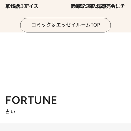
2026.7.30
第15話 アイス
2026.7.30
第8回「同人誌即売会にチャレンジ その2」
コミック＆エッセイルームTOP
FORTUNE
占い