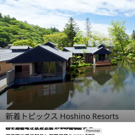
新着トピックス Hoshino Resorts
2026.8.7
【トンボの足水浴】ヒノキの香りに包まれて涼感マックス！約13℃の湧水かけ流しを避暑地「星野温泉 トンボの湯」で体験