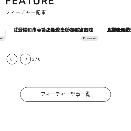
FEATURE
フィーチャー記事
【銀座で出合う最旬美容】美髪ケアや上質な眠り…セルフケアのアップデートから、特別な名入れギフトまで。大人のための「ReFa GINZA」クルーズ
ヴァシュロン・コンスタンタン
3
/
6
フィーチャー記事一覧