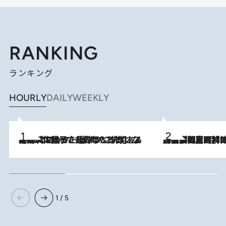
RANKING
ランキング
HOURLY
DAILY
WEEKLY
2026.8.5
【阿川佐和子さんの年とる力】なぜ70代で始めた趣味は“こんなに楽しい”のか？ ピアノ、俳句…スランプに陥っても続けられる“ある秘訣”とは
2026.8.8
「最後に見られてよかった」上野動物園の東園パンダ舎が解体前に特別公開。8月16日まで延長されたパネル展と共に辿る“半世紀”のパンダ飼育《解体工事の図面あり》
1 / 5