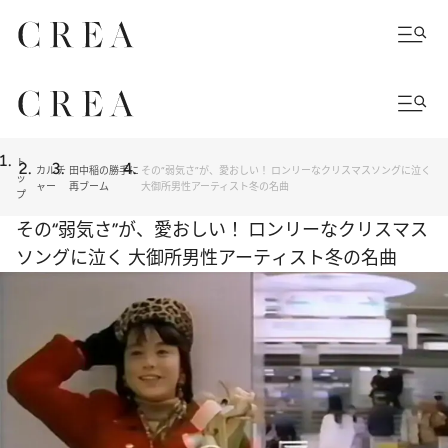
ト
カルチ
田中稲の勝手に
その“弱気さ”が、愛おしい！ ロンリーなクリスマスソングに泣く
ッ
ャー
再ブーム
大御所男性アーティスト冬の名曲
プ
その“弱気さ”が、愛おしい！ ロンリーなクリスマス
ソングに泣く 大御所男性アーティスト冬の名曲