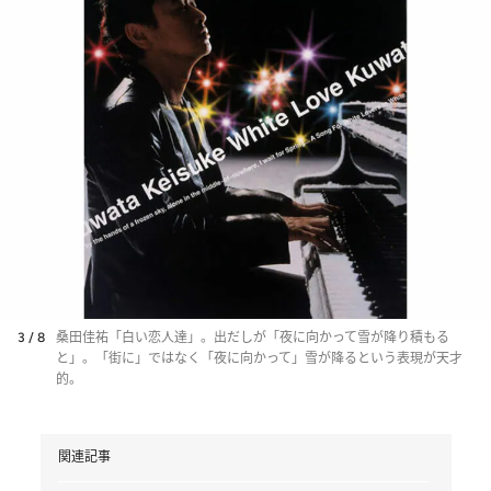
3 / 8
桑田佳祐「白い恋人達」。出だしが「夜に向かって雪が降り積もる
と」。「街に」ではなく「夜に向かって」雪が降るという表現が天才
的。
関連記事