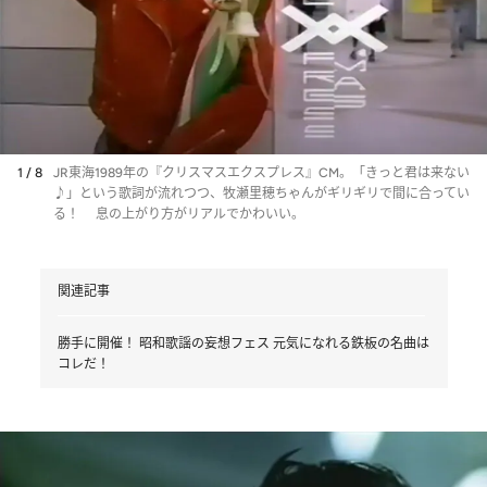
1 / 8
JR東海1989年の『クリスマスエクスプレス』CM。「きっと君は来ない
♪」という歌詞が流れつつ、牧瀬里穂ちゃんがギリギリで間に合ってい
る！ 息の上がり方がリアルでかわいい。
関連記事
勝手に開催！ 昭和歌謡の妄想フェス 元気になれる鉄板の名曲は
コレだ！