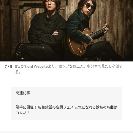
7 / 8
B'z Official Websiteより。激シブなお二人。多分生で見たら卒倒す
る。
関連記事
勝手に開催！ 昭和歌謡の妄想フェス 元気になれる鉄板の名曲は
コレだ！