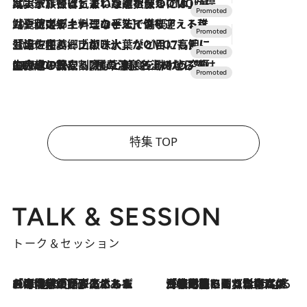
2026.7.31
【ホテル帰省】という選択肢をOMOが提案。家族とほどよい距離を保つには「昼は実家、夜は気兼ねなくホテルで！」
2026.7.24
【夏限定ディナーコース】旬を迎える稚鮎や花ズッキーニなどをイタリア・トスカーナの郷土料理の手法で満喫！
2026.7.17
「土佐和ハーブかき氷」がOMO7高知に登場！生姜、山椒、大葉など目にも舌にも涼を呼ぶ郷土の味
2026.7.10
NEW OPEN！【界 草津】名湯の地に誕生。趣の異なる2種の温泉と上州ならではの会席・蕎麦割烹など美食を味わう究極の癒やし旅
特集 TOP
TALK & SESSION
トーク＆セッション
2026.8.3
「今後値上げがあるとすれば…」「リスクがあるのは今年の冬」エネルギー専門家が語る、ホルムズ海峡封鎖が家庭にもたらす“ある心配”
2026.8.3
「住宅建てられない…」「サーチャージ料の高値が続いている」ホルムズ海峡封鎖による影響はいつまで続く？《エネルギー専門家に聞く“どうなる日本の暮らし”》