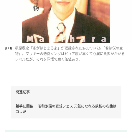
8 / 8
槇原敬之「冬がはじまるよ」が収録された3rdアルバム「君は僕の宝
物」。マッキーの恋愛ソングはピュア度が高くて心臓に負担がかかる
レベルだが、それを覚悟で聴く価値あり。
関連記事
勝手に開催！ 昭和歌謡の妄想フェス 元気になれる鉄板の名曲は
コレだ！