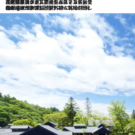
2026.8.5
【厳選旅コスメ】国内をあちこち移動する河井菜摘が選んだ夏旅ベストコスメ発表！「リラックスアイテムはマスト」【Mサイズジップ】
2026.8.4
【厳選旅コスメ】「紫外線＆乾燥対策しながらメイク感も！」ヘア＆メイクGeorgeが選んだ夏旅ベストコスメを発表！【Mサイズジップ】