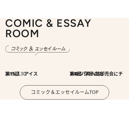
COMIC & ESSAY
ROOM
2026.7.30
第15話 アイス
2026.7.30
第8回「同人誌即売会にチャレンジ その2」
コミック＆エッセイルームTOP