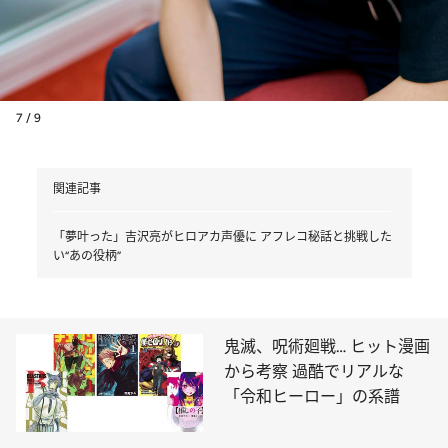
7 / 9
関連記事
「夢叶った」吉沢亮がヒロアカ声優に アフレコ秘話と挑戦した
い“あの役柄”
鬼滅、呪術廻戦… ヒット漫画
から考察 過酷でリアルな
「令和ヒーロー」の系譜