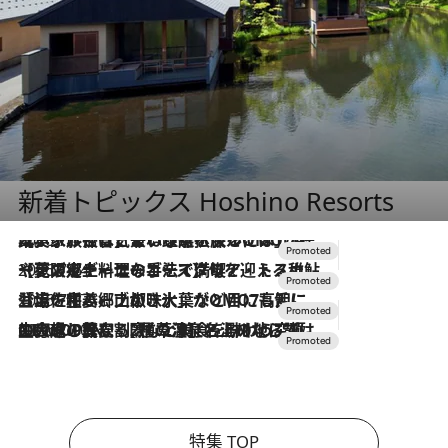
新着トピックス Hoshino Resorts
2026.7.31
【ホテル帰省】という選択肢をOMOが提案。家族とほどよい距離を保つには「昼は実家、夜は気兼ねなくホテルで！」
2026.7.24
【夏限定ディナーコース】旬を迎える稚鮎や花ズッキーニなどをイタリア・トスカーナの郷土料理の手法で満喫！
2026.7.17
「土佐和ハーブかき氷」がOMO7高知に登場！生姜、山椒、大葉など目にも舌にも涼を呼ぶ郷土の味
2026.7.10
NEW OPEN！【界 草津】名湯の地に誕生。趣の異なる2種の温泉と上州ならではの会席・蕎麦割烹など美食を味わう究極の癒やし旅
特集 TOP