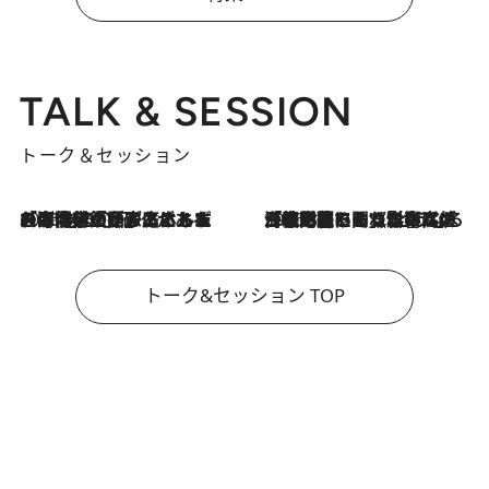
TALK & SESSION
トーク＆セッション
2026.8.3
「今後値上げがあるとすれば…」「リスクがあるのは今年の冬」エネルギー専門家が語る、ホルムズ海峡封鎖が家庭にもたらす“ある心配”
2026.8.3
「住宅建てられない…」「サーチャージ料の高値が続いている」ホルムズ海峡封鎖による影響はいつまで続く？《エネルギー専門家に聞く“どうなる日本の暮らし”》
トーク&セッション TOP