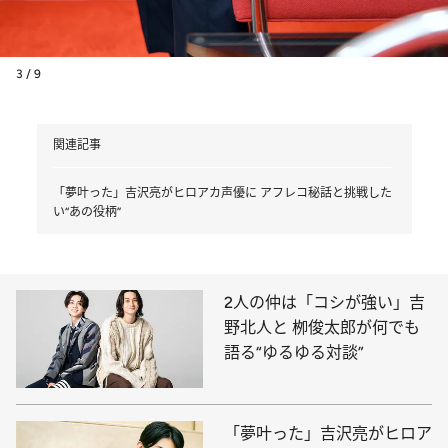
3 / 9
関連記事
「夢叶った」吉沢亮がヒロアカ声優に アフレコ秘話と挑戦した
い“あの役柄”
2人の仲は「コシが強い」吉
野北人と 栁俊太郎が何でも
語る“ゆるゆる対談”
「夢叶った」吉沢亮がヒロア