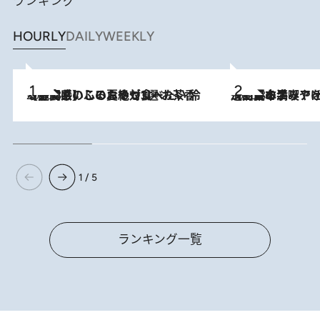
ランキング
HOURLY
DAILY
WEEKLY
2026.8.5
【静岡県】この夏絶対食べたい 冷やしておいしいおやつ3選 お茶香る生食感のふるふるゼリー
2026.8.5
【西日本エリアを総まとめ】 47都道府県の手みやげ ひんやりスイーツで夏を満喫
1 / 5
ランキング一覧