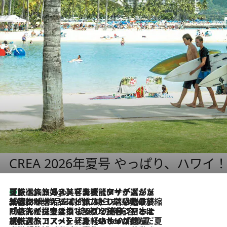
CREA 2026年夏号 やっぱり、ハワイ
【厳選旅コスメ】「多機能アイテムがメイン！」旅好き美容エディターが選んだ夏旅ベストコスメを発表【Mサイズジップ】
2 Hours Ago
2026.8.6
「荷物が増えるほど旅ストレスは増す」美容ジャーナリストがたどり着いた最終結論。“化粧品を劇的に減らす”感動の凝縮美容とは
2026.8.6
「旅先には金髪ウィッグを持参」日本と同じメイクでは損してる!? 美容ジャーナリストが提案する“掟破りの旅美容”とは
2026.8.6
【厳選旅コスメ】「身軽さ＆UV対策重視！」ヘアアーティストshucoが選んだ夏旅ベストコスメを発表【Mサイズジップ】