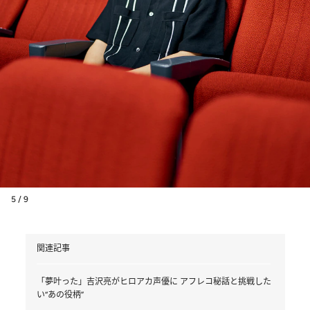
5 / 9
関連記事
「夢叶った」吉沢亮がヒロアカ声優に アフレコ秘話と挑戦した
い“あの役柄”