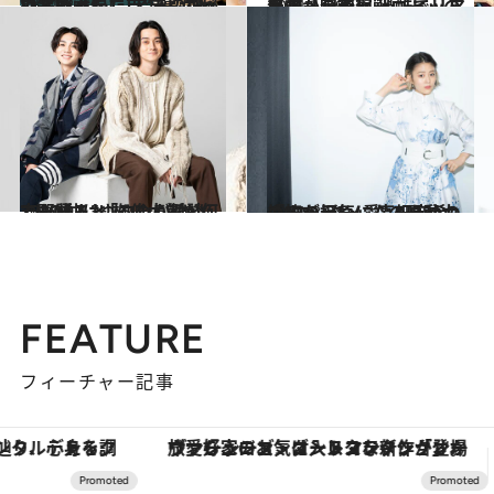
2021.8.7
「夢叶った」吉沢亮がヒロアカ声優に アフレコ秘話と挑戦したい“あの役柄”
カルチャー
2021.1.29
鬼滅、呪術廻戦… ヒット漫画から考察 過酷でリアルな「令和ヒーロー」の系譜
カルチャー
2021.9.1
2人の仲は「コシが強い」吉野北人と 栁俊太郎が何でも語る“ゆるゆる対談”
カルチャー
2021.8.28
「人が元気になるための片棒を担ぐ」 高畑充希の“エンタメ愛”の原動力
カルチャー
FEATURE
フィーチャー記事
ヴァシュロン・コンスタンタン「オーヴァーシーズ・オートマティック」。旅愛好家のお気に入りコレクションから、ジェンダーレスな新作が登場