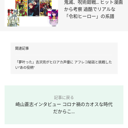
鬼滅、呪術廻戦… ヒット漫画
から考察 過酷でリアルな
「令和ヒーロー」の系譜
関連記事
「夢叶った」吉沢亮がヒロアカ声優に アフレコ秘話と挑戦した
い“あの役柄”
記事に戻る
崎山蒼志インタビュー コロナ禍のカオスな時代
だからこ...