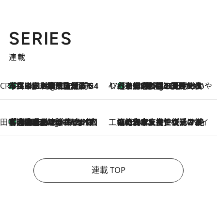
SERIES
連載
CREA'S CHOICE
「立川にも歌舞伎があるんだよ」 片岡仁左衛門・市川中車ら豪華座組みで4年目の立川立飛歌舞伎へ
1 Hour Ago
47都道府県の手みやげ ひんやりスイーツで夏を満喫
【京都府】この夏絶対食べたい 冷やしておいしいおやつ3選 ひと口目から心を掴む新緑のテリーヌ
1 Hour Ago
田中稲の勝手に再ブーム
「湘南乃風に憧れて」観客大盛上がりの“タオル回し”に、ラッパー顔負けの高速歌唱まで…さだまさし（74）のアグレッシブすぎる現在地
6 Hours Ago
工藤まやのおもてなしハワイ
2026.8.6
【ハワイ土産】ローカルの絶大な支持で復活！ 絶品の幻クッキー《元ファンの日本人女性が受け継いだ名店》
連載 TOP