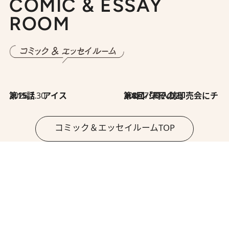
COMIC & ESSAY
ROOM
2026.7.30
第15話 アイス
2026.7.30
第8回「同人誌即売会にチャレンジ その2」
コミック＆エッセイルームTOP