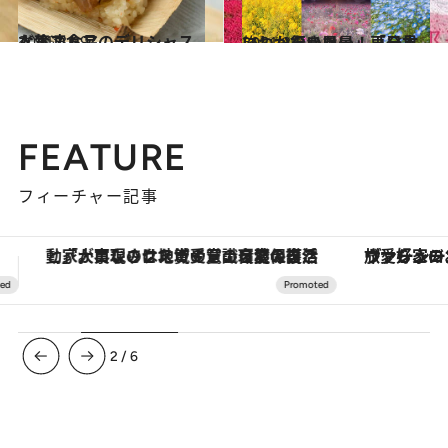
2021.3.19
人気ストアのデリシャスな冷凍食品
グルメ
2021.3.5
いつか行きたい！「日本にしかない風景」再発見
旅＆お出かけ
FEATURE
フィーチャー記事
ヴァシュロン・コンスタンタン「オーヴァーシーズ・オートマティック」。旅愛好家のお気に入りコレクションから、ジェンダーレスな新作が登場
3
/
6