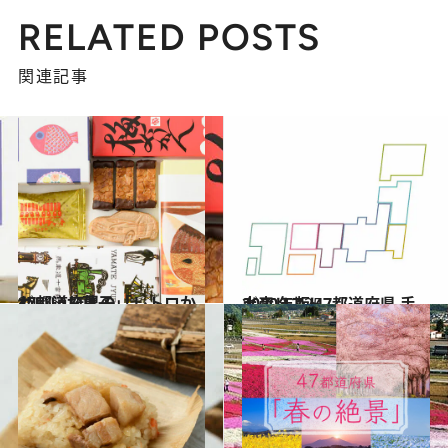
RELATED POSTS
関連記事
2021.4.7
47都道府県の「レトロかわいいお菓子」
グルメ
2020.12.25
2020年版 47都道府県 手土産リスト
グルメ