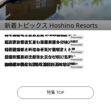
新着トピックス Hoshino Resorts
2026.8.7
【トンボの足水浴】ヒノキの香りに包まれて涼感マックス！約13℃の湧水かけ流しを避暑地「星野温泉 トンボの湯」で体験
2026.7.31
【ホテル帰省】という選択肢をOMOが提案。家族とほどよい距離を保つには「昼は実家、夜は気兼ねなくホテルで！」
2026.7.24
【夏限定ディナーコース】旬を迎える稚鮎や花ズッキーニなどをイタリア・トスカーナの郷土料理の手法で満喫！
2026.7.17
「土佐和ハーブかき氷」がOMO7高知に登場！生姜、山椒、大葉など目にも舌にも涼を呼ぶ郷土の味
2026.7.10
NEW OPEN！【界 草津】名湯の地に誕生。趣の異なる2種の温泉と上州ならではの会席・蕎麦割烹など美食を味わう究極の癒やし旅
特集 TOP