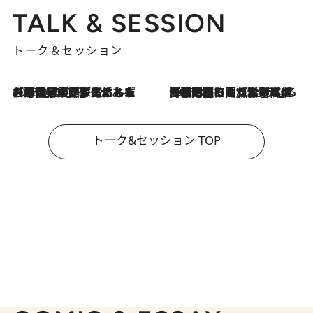
TALK & SESSION
トーク＆セッション
2026.8.3
「今後値上げがあるとすれば…」「リスクがあるのは今年の冬」エネルギー専門家が語る、ホルムズ海峡封鎖が家庭にもたらす“ある心配”
2026.8.3
「住宅建てられない…」「サーチャージ料の高値が続いている」ホルムズ海峡封鎖による影響はいつまで続く？《エネルギー専門家に聞く“どうなる日本の暮らし”》
トーク&セッション TOP