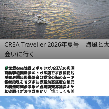
CREA Traveller 2026年夏号
会いに行く
リスボンの絶品スイーツ「パステル・デ・ナタ」とは？ポルトガル伝統の奥深い世界へ
2026.8.8
2026.7.27
「私の祖国はポルトガル語です」国民的詩人フェルナンド・ペソアと、彼が愛した文学の街を歩く
2026.7.26
ポルトガル近海が育む極上の海の幸。キリリと冷えた白ワインと愉しむ、シーフード専門店の贅沢
2026.7.22
伝統の味をモダンに昇華。高感度な地元客が集う、リスボンの最旬ガストロノミー
2026.7.21
大航海時代の栄華から、震災、独裁、そして革命へ。ポルトガル・首都リスボンの石畳に刻まれた「歴史の光と影」
2026.7.13
エッセイ・ヤマザキマリ「慎ましくも美しき国 ポルトガル」