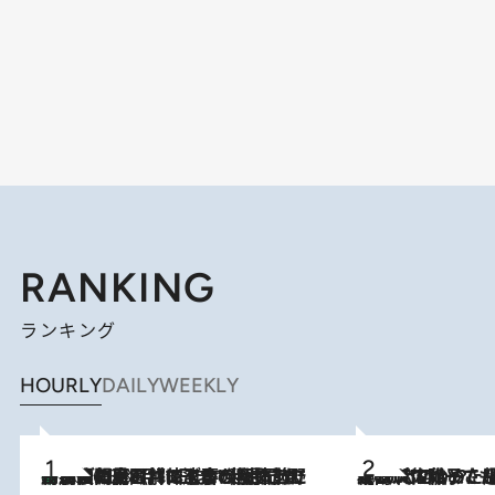
RANKING
ランキング
HOURLY
DAILY
WEEKLY
「最後に見られてよかった」上野動物園の東園パンダ舎が解体前に特別公開。8月16日まで延長されたパネル展と共に辿る“半世紀”のパンダ飼育《解体工事の図面あり》
2026.8.8
2026.8.5
【阿川佐和子さんの年とる力】なぜ70代で始めた趣味は“こんなに楽しい”のか？ ピアノ、俳句…スランプに陥っても続けられる“ある秘訣”とは