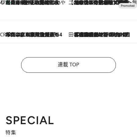
47都道府県の手みやげ ひんやりスイーツで夏を満喫
【兵庫県】この夏絶対食べたい 冷やしておいしいおやつ3選 淡路島の恵みをジェラートに集約
2026.8.8
【CREA×星野リゾート】唯一無二。癒しと発見が待つ場所へ
2026.8.7
【トンボの足水浴】ヒノキの香りに包まれて涼感マックス！約13℃の湧水かけ流しを避暑地「星野温泉 トンボの湯」で体験
CREA'S CHOICE
2026.8.7
「立川にも歌舞伎があるんだよ」 片岡仁左衛門・市川中車ら豪華座組みで4年目の立川立飛歌舞伎へ
田中稲の勝手に再ブーム
2026.8.7
「湘南乃風に憧れて」観客大盛上がりの“タオル回し”に、ラッパー顔負けの高速歌唱まで…さだまさし（74）のアグレッシブすぎる現在地
連載 TOP
SPECIAL
特集