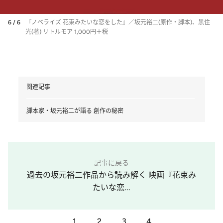
6 / 6
『ノベライズ 花束みたいな恋をした』／坂元裕二(原作・脚本)、黒住
光(著) リトルモア 1,000円＋税
関連記事
脚本家・坂元裕二が語る 創作の秘密
記事に戻る
過去の坂元裕二作品から読み解く 映画『花束み
たいな恋...
1
2
3
4