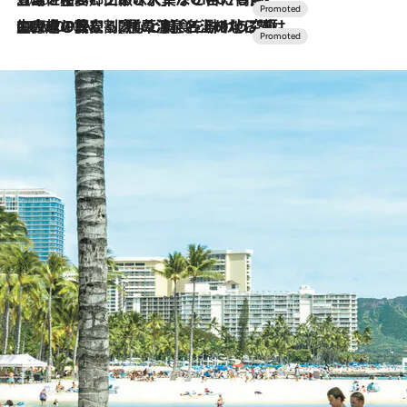
2026.7.10
NEW OPEN！【界 草津】名湯の地に誕生。趣の異なる2種の温泉と上州ならではの会席・蕎麦割烹など美食を味わう究極の癒やし旅