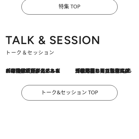
特集 TOP
TALK & SESSION
トーク＆セッション
2026.8.3
「今後値上げがあるとすれば…」「リスクがあるのは今年の冬」エネルギー専門家が語る、ホルムズ海峡封鎖が家庭にもたらす“ある心配”
2026.8.3
「住宅建てられない…」「サーチャージ料の高値が続いている」ホルムズ海峡封鎖による影響はいつまで続く？《エネルギー専門家に聞く“どうなる日本の暮らし”》
トーク&セッション TOP