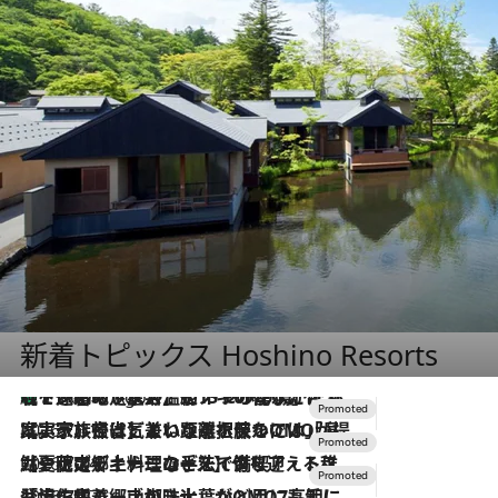
新着トピックス Hoshino Resorts
【トンボの足水浴】ヒノキの香りに包まれて涼感マックス！約13℃の湧水かけ流しを避暑地「星野温泉 トンボの湯」で体験
2 Hours Ago
2026.7.31
【ホテル帰省】という選択肢をOMOが提案。家族とほどよい距離を保つには「昼は実家、夜は気兼ねなくホテルで！」
2026.7.24
【夏限定ディナーコース】旬を迎える稚鮎や花ズッキーニなどをイタリア・トスカーナの郷土料理の手法で満喫！
2026.7.17
「土佐和ハーブかき氷」がOMO7高知に登場！生姜、山椒、大葉など目にも舌にも涼を呼ぶ郷土の味