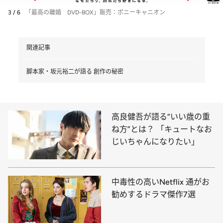
3 / 6
「最高の離婚 DVD-BOX」販売：ポニーキャニオン
関連記事
脚本家・坂元裕二が語る 創作の秘密
高良健吾が語る“いい歳の重
ね方”とは？ 「キュートなお
じいちゃんになりたい」
中毒性の高いNetflix 通がお
勧めするドラマ傑作7選