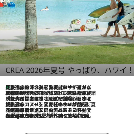
CREA 2026年夏号 やっぱり、ハワイ
【厳選旅コスメ】「多機能アイテムがメイン！」旅好き美容エディターが選んだ夏旅ベストコスメを発表【Mサイズジップ】
4 Hours Ago
2026.8.6
「荷物が増えるほど旅ストレスは増す」美容ジャーナリストがたどり着いた最終結論。“化粧品を劇的に減らす”感動の凝縮美容とは
2026.8.6
「旅先には金髪ウィッグを持参」日本と同じメイクでは損してる!? 美容ジャーナリストが提案する“掟破りの旅美容”とは
2026.8.6
【厳選旅コスメ】「身軽さ＆UV対策重視！」ヘアアーティストshucoが選んだ夏旅ベストコスメを発表【Mサイズジップ】
2026.8.5
【厳選旅コスメ】国内をあちこち移動する河井菜摘が選んだ夏旅ベストコスメ発表！「リラックスアイテムはマスト」【Mサイズジップ】
2026.8.4
【厳選旅コスメ】「紫外線＆乾燥対策しながらメイク感も！」ヘア＆メイクGeorgeが選んだ夏旅ベストコスメを発表！【Mサイズジップ】