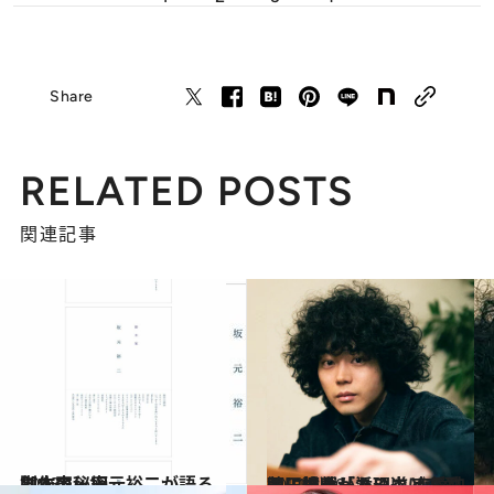
Share
RELATED POSTS
関連記事
2018.10.19
脚本家・坂元裕二が語る 創作の秘密
カルチャー
2021.1.30
菅田将暉「添い遂げることに憧れがある」 恋愛映画に挑戦した理由と恋愛観に迫る
カルチャー