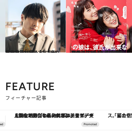
2021.2.13
高良健吾が語る“いい歳の重ね方”とは？ 「キュートなおじいちゃんになりたい」
カルチャー
2021.1.28
話題の“ウチカレ”は母娘関係に注目 北川悦吏子の真骨頂は実は友情物語!?
カルチャー
FEATURE
フィーチャー記事
「星のや富士」でデジタルデトックス。冨士信仰の歴史を辿り、心身を調える。