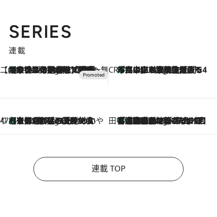
SERIES
連載
【CREA×星野リゾート】唯一無二。癒しと発見が待つ場所へ
【トンボの足水浴】ヒノキの香りに包まれて涼感マックス！約13℃の湧水かけ流しを避暑地「星野温泉 トンボの湯」で体験
2 Hours Ago
CREA'S CHOICE
「立川にも歌舞伎があるんだよ」 片岡仁左衛門・市川中車ら豪華座組みで4年目の立川立飛歌舞伎へ
4 Hours Ago
47都道府県の手みやげ ひんやりスイーツで夏を満喫
【京都府】この夏絶対食べたい 冷やしておいしいおやつ3選 ひと口目から心を掴む新緑のテリーヌ
4 Hours Ago
田中稲の勝手に再ブーム
「湘南乃風に憧れて」観客大盛上がりの“タオル回し”に、ラッパー顔負けの高速歌唱まで…さだまさし（74）のアグレッシブすぎる現在地
9 Hours Ago
連載 TOP