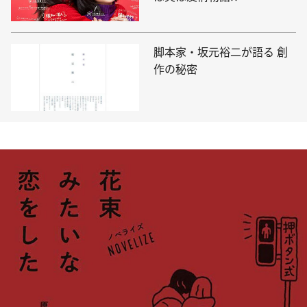
脚本家・坂元裕二が語る 創
作の秘密