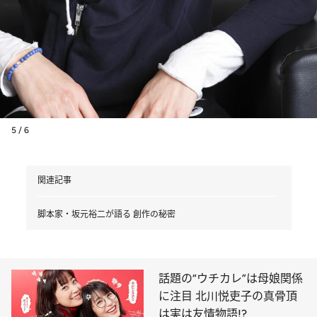
5 / 6
関連記事
脚本家・坂元裕二が語る 創作の秘密
話題の“ウチカレ”は母娘関係
に注目 北川悦吏子の真骨頂
は実は友情物語!?