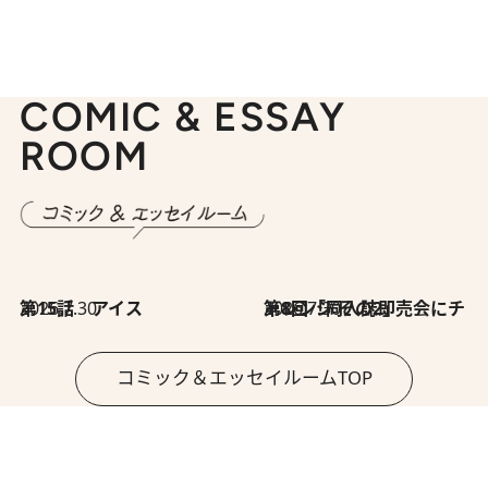
COMIC & ESSAY
ROOM
2026.7.30
第15話 アイス
2026.7.30
第8回「同人誌即売会にチャレンジ その2」
コミック＆エッセイルームTOP