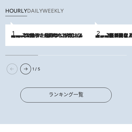
HOURLY
DAILY
WEEKLY
2026.8.5
【阿川佐和子さんの年とる力】なぜ70代で始めた趣味は“こんなに楽しい”のか？ ピアノ、俳句…スランプに陥っても続けられる“ある秘訣”とは
2026.8.5
【なぜ吉沢亮は「気配を消せる」のか？】興行収入208億の『国宝』を経て挑むミュージカル『ディア・エヴァン・ハンセン』。トップ俳優が舞台上でさらけ出した“孤独”とは
1 / 5
ランキング一覧