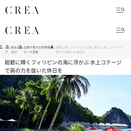
トッ
旅＆お出
古関千恵子の世界極楽
紺碧に輝くフィリピンの海に浮かぶ 水上コテージで
プ
かけ
ビーチ百景
肩の力を抜いた休日を
紺碧に輝くフィリピンの海に浮かぶ 水上コテージ
で肩の力を抜いた休日を