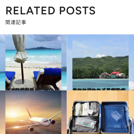
RELATED POSTS
関連記事
2018.9.29
フィリピンの海に浮かぶアマンの老舗 「アマンプロ」の神業マッサージ
旅＆お出かけ
2018.6.30
フィリピンの「黒魔術の島」で行われる 生卵を使ったミステリアスな儀式とは
旅＆お出かけ