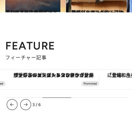
2018.12.27
エコノミーなのにビジネスクラスへ!? 無償アップグレードの条件とは？
旅＆お出かけ
2018.10.18
旅のプロはこうして荷物を減らす スーツケースの簡単パッキング術
旅＆お出かけ
FEATURE
フィーチャー記事
ヴァシュロン・コンスタンタン「オーヴァーシーズ・オートマティック」。旅愛好家のお気に入りコレクションから、ジェンダーレスな新作が登場
3
/
6