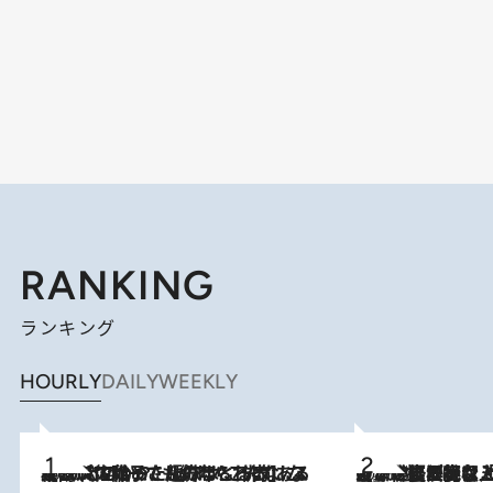
RANKING
ランキング
HOURLY
DAILY
WEEKLY
2026.8.5
【阿川佐和子さんの年とる力】なぜ70代で始めた趣味は“こんなに楽しい”のか？ ピアノ、俳句…スランプに陥っても続けられる“ある秘訣”とは
2026.8.5
【なぜ吉沢亮は「気配を消せる」のか？】興行収入208億の『国宝』を経て挑むミュージカル『ディア・エヴァン・ハンセン』。トップ俳優が舞台上でさらけ出した“孤独”とは