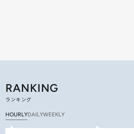
RANKING
ランキング
HOURLY
DAILY
WEEKLY