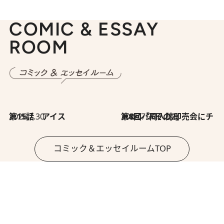
COMIC & ESSAY
ROOM
2026.7.30
第15話 アイス
2026.7.30
第8回「同人誌即売会にチャレンジ その2」
コミック＆エッセイルームTOP