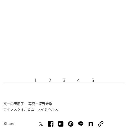
1
2
3
4
5
文＝内田朋子 写真＝深野未季
ライフスタイル
ビューティ＆ヘルス
Share