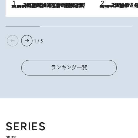
「最後に見られてよかった」上野動物園の東園パンダ舎が解体前に特別公開。8月16日まで延長されたパネル展と共に辿る“半世紀”のパンダ飼育《解体工事の図面あり》
2026.8.8
2026.8.5
【阿川佐和子さんの年とる力】なぜ70代で始めた趣味は“こんなに楽しい”のか？ ピアノ、俳句…スランプに陥っても続けられる“ある秘訣”とは
1 / 5
ランキング一覧
SERIES