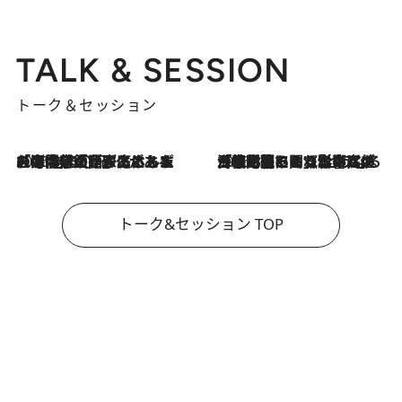
TALK & SESSION
トーク＆セッション
2026.8.3
「今後値上げがあるとすれば…」「リスクがあるのは今年の冬」エネルギー専門家が語る、ホルムズ海峡封鎖が家庭にもたらす“ある心配”
2026.8.3
「住宅建てられない…」「サーチャージ料の高値が続いている」ホルムズ海峡封鎖による影響はいつまで続く？《エネルギー専門家に聞く“どうなる日本の暮らし”》
トーク&セッション TOP