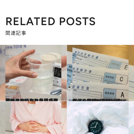
RELATED POSTS
関連記事
2026.5.29
【続きを読む】いい内視鏡クリニックの見極め方を知っていますか？「近さや予約の取りやすさだけで選ぶ」のは危険な理由
ビューティ＆ヘルス
2025.10.25
突然の乳がん告知に頭が真っ白に…40代で“がんと生きる”覚悟を決めたライターの記録〈診断～手術・お金のリアル〉
ビューティ＆ヘルス