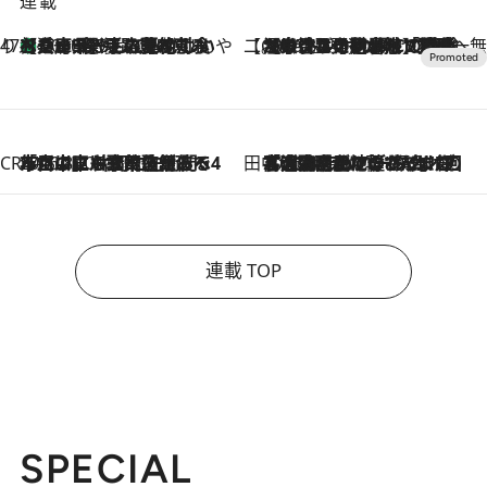
連載
47都道府県の手みやげ ひんやりスイーツで夏を満喫
【兵庫県】この夏絶対食べたい 冷やしておいしいおやつ3選 淡路島の恵みをジェラートに集約
2026.8.8
【CREA×星野リゾート】唯一無二。癒しと発見が待つ場所へ
2026.8.7
【トンボの足水浴】ヒノキの香りに包まれて涼感マックス！約13℃の湧水かけ流しを避暑地「星野温泉 トンボの湯」で体験
CREA'S CHOICE
2026.8.7
「立川にも歌舞伎があるんだよ」 片岡仁左衛門・市川中車ら豪華座組みで4年目の立川立飛歌舞伎へ
田中稲の勝手に再ブーム
2026.8.7
「湘南乃風に憧れて」観客大盛上がりの“タオル回し”に、ラッパー顔負けの高速歌唱まで…さだまさし（74）のアグレッシブすぎる現在地
連載 TOP
SPECIAL