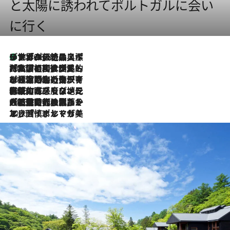
と太陽に誘われてポルトガルに会い
に行く
リスボンの絶品スイーツ「パステル・デ・ナタ」とは？ポルトガル伝統の奥深い世界へ
2026.8.8
2026.7.27
「私の祖国はポルトガル語です」国民的詩人フェルナンド・ペソアと、彼が愛した文学の街を歩く
2026.7.26
ポルトガル近海が育む極上の海の幸。キリリと冷えた白ワインと愉しむ、シーフード専門店の贅沢
2026.7.22
伝統の味をモダンに昇華。高感度な地元客が集う、リスボンの最旬ガストロノミー
2026.7.21
大航海時代の栄華から、震災、独裁、そして革命へ。ポルトガル・首都リスボンの石畳に刻まれた「歴史の光と影」
2026.7.13
エッセイ・ヤマザキマリ「慎ましくも美しき国 ポルトガル」