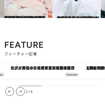
2025.10.24
健康診断で「中性脂肪」にD判定が出た40代女性、放置していたら深刻な事態に…ベテラン医師が教える「C判定・D判定」の“本当の意味”とは
ビューティ＆ヘルス
2026.4.24
52歳にして1年7カ月で33キロ減！ あらゆるダイエットに失敗してきた50代の体を変えた「無理なく痩せるしくみ」《食べる→使う→出す→寝る》とは？
グルメ
FEATURE
フィーチャー記事
【銀座で出合う最旬美容】美髪ケアや上質な眠り…セルフケアのアップデートから、特別な名入れギフトまで。大人のための「ReFa GINZA」クルーズ
3
/
6