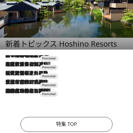
新着トピックス Hoshino Resorts
2026.8.7
【トンボの足水浴】ヒノキの香りに包まれて涼感マックス！約13℃の湧水かけ流しを避暑地「星野温泉 トンボの湯」で体験
2026.7.31
【ホテル帰省】という選択肢をOMOが提案。家族とほどよい距離を保つには「昼は実家、夜は気兼ねなくホテルで！」
2026.7.24
【夏限定ディナーコース】旬を迎える稚鮎や花ズッキーニなどをイタリア・トスカーナの郷土料理の手法で満喫！
2026.7.17
「土佐和ハーブかき氷」がOMO7高知に登場！生姜、山椒、大葉など目にも舌にも涼を呼ぶ郷土の味
2026.7.10
NEW OPEN！【界 草津】名湯の地に誕生。趣の異なる2種の温泉と上州ならではの会席・蕎麦割烹など美食を味わう究極の癒やし旅
特集 TOP