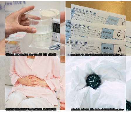
2026.5.29
【続きを読む】いい内視鏡クリニックの見極め方を知っていますか？「近さや予約の取りやすさだけで選ぶ」のは危険な理由
ビューティ＆ヘルス
2025.10.25
突然の乳がん告知に頭が真っ白に…40代で“がんと生きる”覚悟を決めたライターの記録〈診断～手術・お金のリアル〉
ビューティ＆ヘルス
2025.10.24
健康診断で「中性脂肪」にD判定が出た40代女性、放置していたら深刻な事態に…ベテラン医師が教える「C判定・D判定」の“本当の意味”とは
ビューティ＆ヘルス
2026.4.24
52歳にして1年7カ月で33キロ減！ あらゆるダイエットに失敗してきた50代の体を変えた「無理なく痩せるしくみ」《食べる→使う→出す→寝る》とは？
グルメ