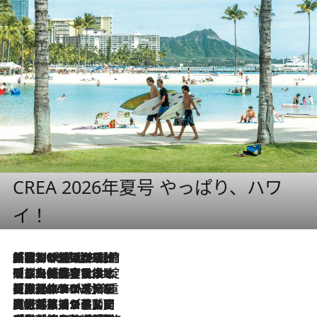
CREA 2026年夏号 やっぱり、ハワ
イ！
「荷物が増えるほど旅ストレスは増す」美容ジャーナリストがたどり着いた最終結論。“化粧品を劇的に減らす”感動の凝縮美容とは
2026.8.6
「旅先には金髪ウィッグを持参」日本と同じメイクでは損してる!? 美容ジャーナリストが提案する“掟破りの旅美容”とは
2026.8.6
【厳選旅コスメ】「身軽さ＆UV対策重視！」ヘアアーティストshucoが選んだ夏旅ベストコスメを発表【Mサイズジップ】
2026.8.6
2026.8.5
【厳選旅コスメ】国内をあちこち移動する河井菜摘が選んだ夏旅ベストコスメ発表！「リラックスアイテムはマスト」【Mサイズジップ】