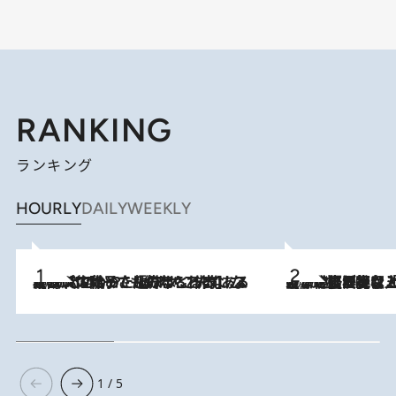
RANKING
ランキング
HOURLY
DAILY
WEEKLY
2026.8.5
【阿川佐和子さんの年とる力】なぜ70代で始めた趣味は“こんなに楽しい”のか？ ピアノ、俳句…スランプに陥っても続けられる“ある秘訣”とは
2026.8.5
【なぜ吉沢亮は「気配を消せる」のか？】興行収入208億の『国宝』を経て挑むミュージカル『ディア・エヴァン・ハンセン』。トップ俳優が舞台上でさらけ出した“孤独”とは
1 / 5