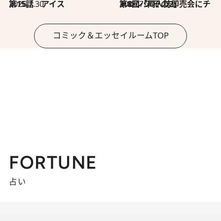
2026.7.30
第15話 アイス
2026.7.30
第8回「同人誌即売会にチャレンジ その2」
コミック＆エッセイルームTOP
FORTUNE
占い