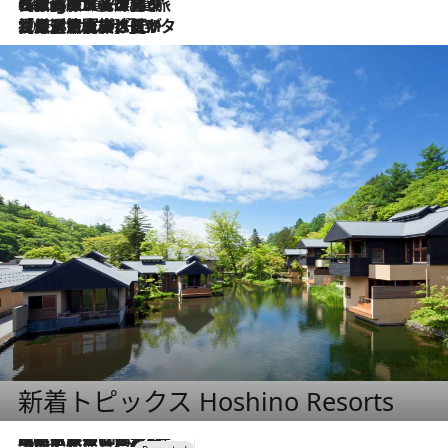
2026.8.4
【厳選旅コスメ】「紫外線＆乾燥対策しながらメイク感も！」ヘア＆メイクGeorgeが選んだ夏旅ベストコスメを発表！【Mサイズジップ】
2026.8.3
【厳選旅コスメ】「保湿もタイパ重視！」“サウナ好き”タレント清水みさとが愛用する夏旅ベストコスメを発表！【Mサイズジップ】
新着トピックス Hoshino Resorts
2026.7.31
【ホテル帰省】という選択肢をOMOが提案。家族とほどよい距離を保つには「昼は実家、夜は気兼ねなくホテルで！」