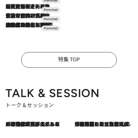
2026.7.24
【夏限定ディナーコース】旬を迎える稚鮎や花ズッキーニなどをイタリア・トスカーナの郷土料理の手法で満喫！
2026.7.17
「土佐和ハーブかき氷」がOMO7高知に登場！生姜、山椒、大葉など目にも舌にも涼を呼ぶ郷土の味
2026.7.10
NEW OPEN！【界 草津】名湯の地に誕生。趣の異なる2種の温泉と上州ならではの会席・蕎麦割烹など美食を味わう究極の癒やし旅
特集 TOP
TALK & SESSION
トーク＆セッション
2026.8.3
「今後値上げがあるとすれば…」「リスクがあるのは今年の冬」エネルギー専門家が語る、ホルムズ海峡封鎖が家庭にもたらす“ある心配”
2026.8.3
「住宅建てられない…」「サーチャージ料の高値が続いている」ホルムズ海峡封鎖による影響はいつまで続く？《エネルギー専門家に聞く“どうなる日本の暮らし”》