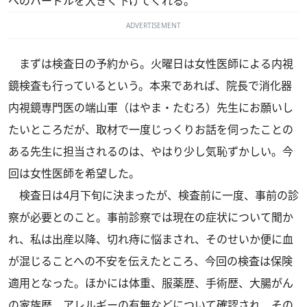
へのハードルを大きく下げてくれる。
ADVERTISEMENT
まずは検査日の予約から。火曜日は女性医師による内視
鏡検査も行っているという。本来であれば、院長で消化器
内視鏡専門医の端山軍（はやま・たむろ）先生にお願いし
たいところだが、取材で一度じっくりお話を伺ったことの
ある先生に担当されるのは、やはり少し気恥ずかしい。今
回は女性医師を希望した。
検査日は4月下旬に決まったが、検査前に一度、事前の診
察が必要とのこと。事前診察では現在の症状について聞か
れ、私は出産以降、切れ痔に悩まされ、そのせいか便に血
が混じることへの不安を伝えたところ、今回の検査は保険
適用となった。ほかには体重、服薬歴、手術歴、大腸がん
の家族歴、アレルギーの有無などについて確認され、その