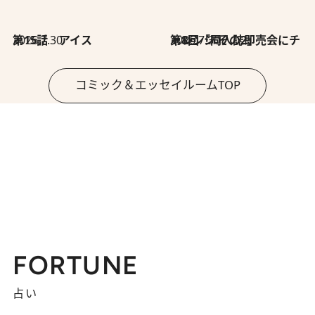
2026.7.30
第15話 アイス
2026.7.30
第8回「同人誌即売会にチャレンジ その2」
コミック＆エッセイルームTOP
FORTUNE
占い