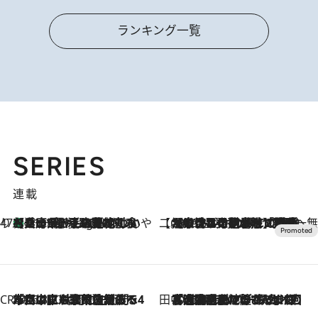
ランキング一覧
SERIES
連載
47都道府県の手みやげ ひんやりスイーツで夏を満喫
【兵庫県】この夏絶対食べたい 冷やしておいしいおやつ3選 淡路島の恵みをジェラートに集約
11 Hours Ago
【CREA×星野リゾート】唯一無二。癒しと発見が待つ場所へ
2026.8.7
【トンボの足水浴】ヒノキの香りに包まれて涼感マックス！約13℃の湧水かけ流しを避暑地「星野温泉 トンボの湯」で体験
CREA'S CHOICE
2026.8.7
「立川にも歌舞伎があるんだよ」 片岡仁左衛門・市川中車ら豪華座組みで4年目の立川立飛歌舞伎へ
田中稲の勝手に再ブーム
2026.8.7
「湘南乃風に憧れて」観客大盛上がりの“タオル回し”に、ラッパー顔負けの高速歌唱まで…さだまさし（74）のアグレッシブすぎる現在地