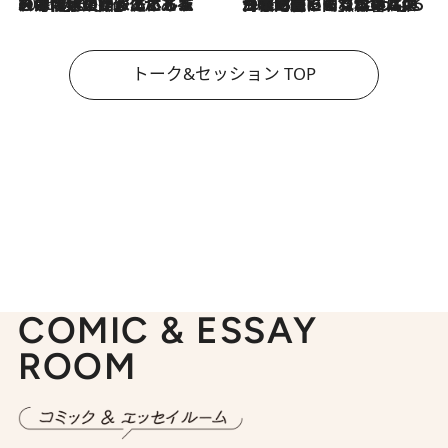
2026.8.3
「今後値上げがあるとすれば…」「リスクがあるのは今年の冬」エネルギー専門家が語る、ホルムズ海峡封鎖が家庭にもたらす“ある心配”
2026.8.3
「住宅建てられない…」「サーチャージ料の高値が続いている」ホルムズ海峡封鎖による影響はいつまで続く？《エネルギー専門家に聞く“どうなる日本の暮らし”》
トーク&セッション TOP
COMIC & ESSAY
ROOM