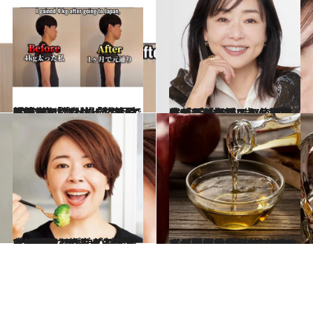
2026.6.13
【続きを読む】「1カ月で4キロ痩せました」“美尻王子”の「食べ過ぎても太りづらい」身体に整える超簡単エクササイズとは？
ビューティ＆ヘルス
2026.5.11
それだと老けてみえるかも!? “奇跡の69歳”こと美容ジャーナリスト・天野佳代子が伝授！ NGなファンデーションの使い方＆「どこの服？」と聞かれるユニクロ
ビューティ＆ヘルス
2026.5.7
《38歳で25キロの減量に成功》数々のダイエットで挫折も…ねこくらりえさん（43）がたどり着いた「継続できるダイエット5カ条」とは
ビューティ＆ヘルス
2026.5.6
【まぜて飲むだけ】6000人以上を指導した“ダイエット講師”が教える、“りんご酢ダイエット”を成功させる飲み方とは？《12キロ減の成功例も》
ビューティ＆ヘルス