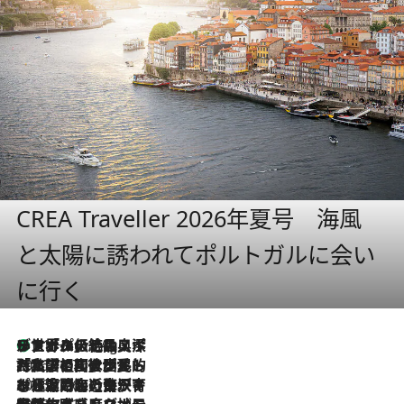
CREA Traveller 2026年夏号 海風
と太陽に誘われてポルトガルに会い
に行く
リスボンの絶品スイーツ「パステル・デ・ナタ」とは？ポルトガル伝統の奥深い世界へ
11 Hours Ago
2026.7.27
「私の祖国はポルトガル語です」国民的詩人フェルナンド・ペソアと、彼が愛した文学の街を歩く
2026.7.26
ポルトガル近海が育む極上の海の幸。キリリと冷えた白ワインと愉しむ、シーフード専門店の贅沢