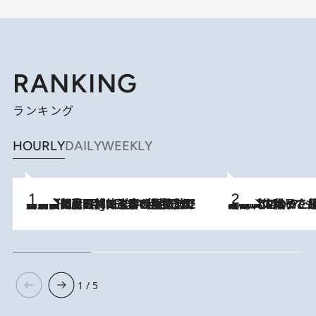
RANKING
ランキング
HOURLY
DAILY
WEEKLY
「最後に見られてよかった」上野動物園の東園パンダ舎が解体前に特別公開。8月16日まで延長されたパネル展と共に辿る“半世紀”のパンダ飼育《解体工事の図面あり》
11 Hours Ago
2026.8.5
【阿川佐和子さんの年とる力】なぜ70代で始めた趣味は“こんなに楽しい”のか？ ピアノ、俳句…スランプに陥っても続けられる“ある秘訣”とは
1 / 5