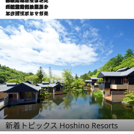
2026.7.22
伝統の味をモダンに昇華。高感度な地元客が集う、リスボンの最旬ガストロノミー
2026.7.21
大航海時代の栄華から、震災、独裁、そして革命へ。ポルトガル・首都リスボンの石畳に刻まれた「歴史の光と影」
2026.7.13
エッセイ・ヤマザキマリ「慎ましくも美しき国 ポルトガル」
新着トピックス Hoshino Resorts