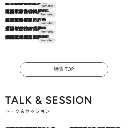
2026.8.7
【トンボの足水浴】ヒノキの香りに包まれて涼感マックス！約13℃の湧水かけ流しを避暑地「星野温泉 トンボの湯」で体験
2026.7.31
【ホテル帰省】という選択肢をOMOが提案。家族とほどよい距離を保つには「昼は実家、夜は気兼ねなくホテルで！」
2026.7.24
【夏限定ディナーコース】旬を迎える稚鮎や花ズッキーニなどをイタリア・トスカーナの郷土料理の手法で満喫！
2026.7.17
「土佐和ハーブかき氷」がOMO7高知に登場！生姜、山椒、大葉など目にも舌にも涼を呼ぶ郷土の味
2026.7.10
NEW OPEN！【界 草津】名湯の地に誕生。趣の異なる2種の温泉と上州ならではの会席・蕎麦割烹など美食を味わう究極の癒やし旅
特集 TOP
TALK & SESSION
トーク＆セッション