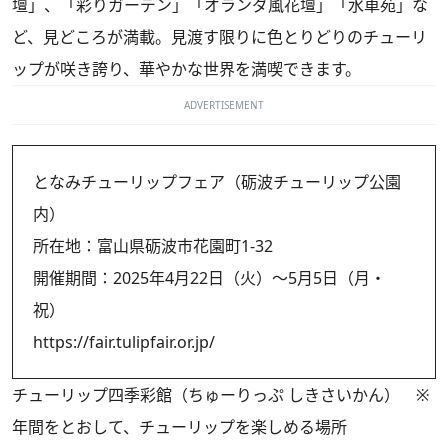
壇」、「彩りガーデン」「オランダ風花壇」「水車苑」な
ど、見どころが満載。見渡す限りに色とりどりのチューリ
ップが咲き誇り、華やかな世界を満喫できます。
ADVERTISEMENT
となみチューリップフェア（砺波チューリップ公園
内）
所在地：富山県砺波市花園町1-32
開催期間：2025年4月22日（火）～5月5日（月・
祝）
https://fair.tulipfair.or.jp/
チューリップ四季彩館（ちゅーりっぷ しきさいかん） ※
年間をとおして、チューリップを楽しめる場所