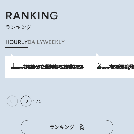
RANKING
ランキング
HOURLY
DAILY
WEEKLY
2026.8.5
【阿川佐和子さんの年とる力】なぜ70代で始めた趣味は“こんなに楽しい”のか？ ピアノ、俳句…スランプに陥っても続けられる“ある秘訣”とは
美食、デザイン、ホスピタリティのすべてが最高峰！ ノルウェー第4の都市スタヴァンゲルのW
10 Hours Ago
1 / 5
ランキング一覧