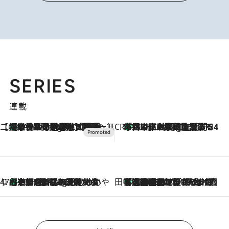
SERIES
連載
【CREA×星野リゾート】唯一無二。癒しと発見が待つ場所へ
【トンボの足水浴】ヒノキの香りに包まれて涼感マックス！約13℃の湧水かけ流しを避暑地「星野温泉 トンボの湯」で体験
8 Hours Ago
CREA'S CHOICE
「立川にも歌舞伎があるんだよ」 片岡仁左衛門・市川中車ら豪華座組みで4年目の立川立飛歌舞伎へ
10 Hours Ago
47都道府県の手みやげ ひんやりスイーツで夏を満喫
【京都府】この夏絶対食べたい 冷やしておいしいおやつ3選 ひと口目から心を掴む新緑のテリーヌ
10 Hours Ago
田中稲の勝手に再ブーム
「湘南乃風に憧れて」観客大盛上がりの“タオル回し”に、ラッパー顔負けの高速歌唱まで…さだまさし（74）のアグレッシブすぎる現在地
2026.8.7