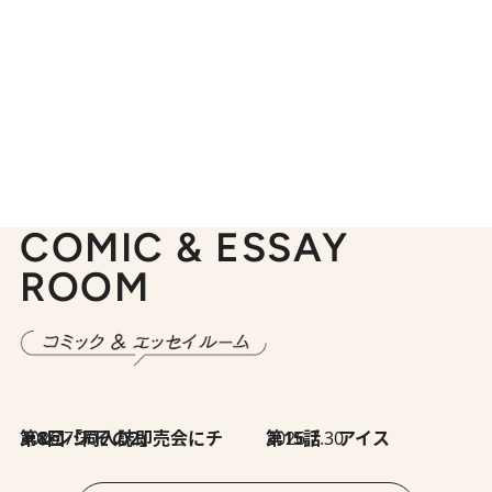
COMIC & ESSAY
ROOM
2026.7.30
第8回「同人誌即売会にチャレンジ その2」
2026.7.30
第15話 アイス