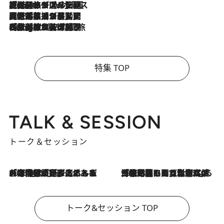
2026.8.6
【厳選旅コスメ】「身軽さ＆UV対策重視！」ヘアアーティストshucoが選んだ夏旅ベストコスメを発表【Mサイズジップ】
2026.8.5
【厳選旅コスメ】国内をあちこち移動する河井菜摘が選んだ夏旅ベストコスメ発表！「リラックスアイテムはマスト」【Mサイズジップ】
2026.8.4
【厳選旅コスメ】「紫外線＆乾燥対策しながらメイク感も！」ヘア＆メイクGeorgeが選んだ夏旅ベストコスメを発表！【Mサイズジップ】
特集 TOP
TALK & SESSION
トーク＆セッション
2026.8.3
「今後値上げがあるとすれば…」「リスクがあるのは今年の冬」エネルギー専門家が語る、ホルムズ海峡封鎖が家庭にもたらす“ある心配”
2026.8.3
「住宅建てられない…」「サーチャージ料の高値が続いている」ホルムズ海峡封鎖による影響はいつまで続く？《エネルギー専門家に聞く“どうなる日本の暮らし”》
トーク&セッション TOP