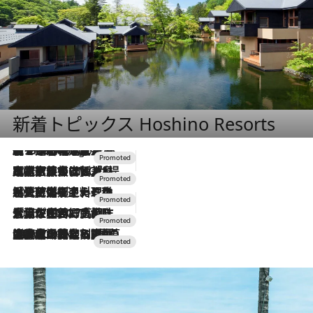
新着トピックス Hoshino Resorts
【トンボの足水浴】ヒノキの香りに包まれて涼感マックス！約13℃の湧水かけ流しを避暑地「星野温泉 トンボの湯」で体験
8 Hours Ago
2026.7.31
【ホテル帰省】という選択肢をOMOが提案。家族とほどよい距離を保つには「昼は実家、夜は気兼ねなくホテルで！」
2026.7.24
【夏限定ディナーコース】旬を迎える稚鮎や花ズッキーニなどをイタリア・トスカーナの郷土料理の手法で満喫！
2026.7.17
「土佐和ハーブかき氷」がOMO7高知に登場！生姜、山椒、大葉など目にも舌にも涼を呼ぶ郷土の味
2026.7.10
NEW OPEN！【界 草津】名湯の地に誕生。趣の異なる2種の温泉と上州ならではの会席・蕎麦割烹など美食を味わう究極の癒やし旅