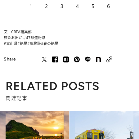
1
2
3
4
5
6
文＝CREA編集部
旅＆お出かけ
47都道府県
#富山県
#絶景
#風物詩
#春の絶景
Share
RELATED POSTS
関連記事