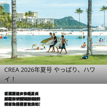
CREA 2026年夏号 やっぱり、ハワ
イ！
【厳選旅コスメ】「多機能アイテムがメイン！」旅好き美容エディターが選んだ夏旅ベストコスメを発表【Mサイズジップ】
10 Hours Ago
2026.8.6
「荷物が増えるほど旅ストレスは増す」美容ジャーナリストがたどり着いた最終結論。“化粧品を劇的に減らす”感動の凝縮美容とは
2026.8.6
「旅先には金髪ウィッグを持参」日本と同じメイクでは損してる!? 美容ジャーナリストが提案する“掟破りの旅美容”とは