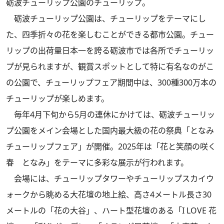
砺波チューリップ公園のチューリップ。
砺波チューリップ公園は、チューリップをテーマにし
た、四季折々の花を楽しむことができる都市公園。チュー
リップの出荷量日本一を誇る砺波市では各所でチューリッ
プが見られますが、観賞スポットとして特に有名なのがこ
の公園で、チューリップフェア期間中は、300種300万本の
チューリップが楽しめます。
毎年4月下旬から5月の連休にかけては、砺波チューリッ
プ公園をメイン会場とした国内最大級の花の祭典「となみ
チューリップフェア」が開催。2025年は「花と笑顔の咲く
春 となみ」をテーマに多彩な展示が行われます。
会場には、チューリップタワーやチューリップスカイウ
ォークから眺める大花壇の地上絵、高さ4メートル長さ30
メートルの「花の大谷」、ハート型花壇のある「I LOVE 花