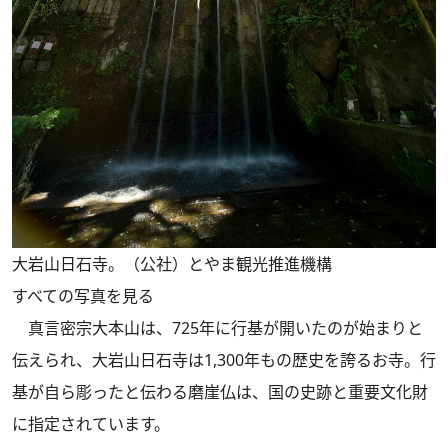
大岩山日石寺。（公社）とやま観光推進機構
すべての写真を見る
真言密宗大本山は、725年に行基が開いたのが始まりと
伝えられ、大岩山日石寺は1,300年もの歴史を誇るお寺。行
基が自ら彫ったと伝わる磨崖仏は、国の史跡と重要文化財
に指定されています。