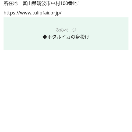
所在地 富山県砺波市中村100番地1
https://www.tulipfair.or.jp/
次のページ
◆ホタルイカの身投げ