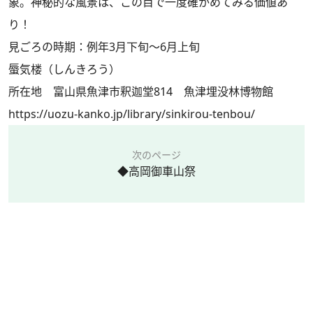
象。神秘的な風景は、この目で一度確かめてみる価値あ
り！
見ごろの時期：例年3月下旬～6月上旬
蜃気楼（しんきろう）
所在地 富山県魚津市釈迦堂814 魚津埋没林博物館
https://uozu-kanko.jp/library/sinkirou-tenbou/
次のページ
◆高岡御車山祭