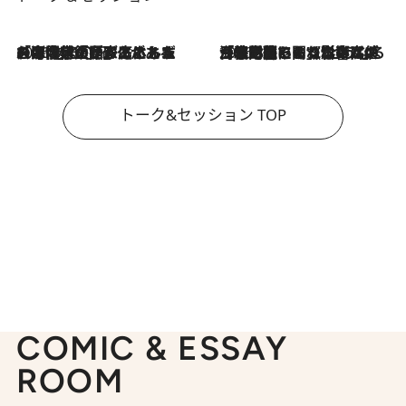
2026.8.3
「今後値上げがあるとすれば…」「リスクがあるのは今年の冬」エネルギー専門家が語る、ホルムズ海峡封鎖が家庭にもたらす“ある心配”
2026.8.3
「住宅建てられない…」「サーチャージ料の高値が続いている」ホルムズ海峡封鎖による影響はいつまで続く？《エネルギー専門家に聞く“どうなる日本の暮らし”》
トーク&セッション TOP
COMIC & ESSAY
ROOM