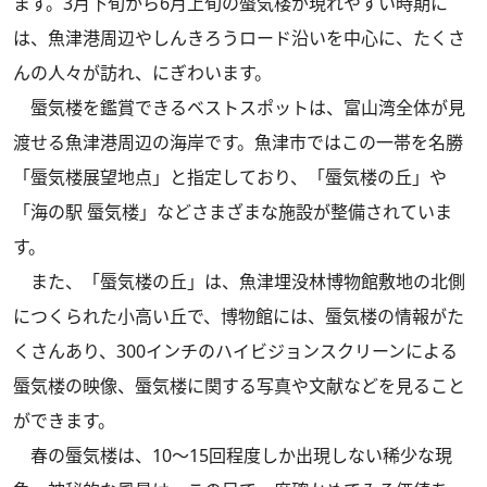
ます。3月下旬から6月上旬の蜃気楼が現れやすい時期に
は、魚津港周辺やしんきろうロード沿いを中心に、たくさ
んの人々が訪れ、にぎわいます。
蜃気楼を鑑賞できるベストスポットは、富山湾全体が見
渡せる魚津港周辺の海岸です。魚津市ではこの一帯を名勝
「蜃気楼展望地点」と指定しており、「蜃気楼の丘」や
「海の駅 蜃気楼」などさまざまな施設が整備されていま
す。
また、「蜃気楼の丘」は、魚津埋没林博物館敷地の北側
につくられた小高い丘で、博物館には、蜃気楼の情報がた
くさんあり、300インチのハイビジョンスクリーンによる
蜃気楼の映像、蜃気楼に関する写真や文献などを見ること
ができます。
春の蜃気楼は、10～15回程度しか出現しない稀少な現