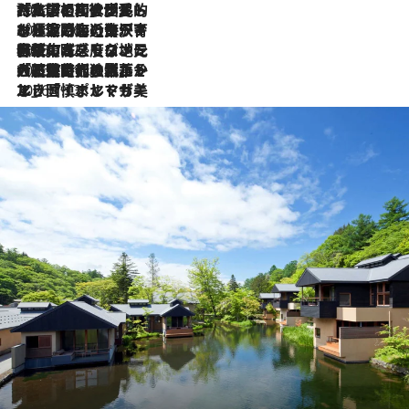
2026.7.27
「私の祖国はポルトガル語です」国民的詩人フェルナンド・ペソアと、彼が愛した文学の街を歩く
2026.7.26
ポルトガル近海が育む極上の海の幸。キリリと冷えた白ワインと愉しむ、シーフード専門店の贅沢
2026.7.22
伝統の味をモダンに昇華。高感度な地元客が集う、リスボンの最旬ガストロノミー
2026.7.21
大航海時代の栄華から、震災、独裁、そして革命へ。ポルトガル・首都リスボンの石畳に刻まれた「歴史の光と影」
2026.7.13
エッセイ・ヤマザキマリ「慎ましくも美しき国 ポルトガル」