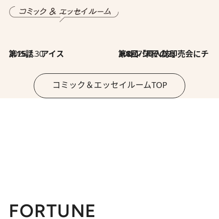
2026.7.30
第15話 アイス
2026.7.30
第8回「同人誌即売会にチャレンジ その2」
コミック＆エッセイルームTOP
FORTUNE