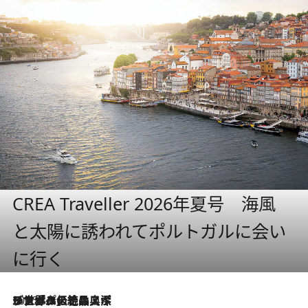
CREA Traveller 2026年夏号 海風
と太陽に誘われてポルトガルに会い
に行く
2026.8.8
リスボンの絶品スイーツ「パステル・デ・ナタ」とは？ポルトガル伝統の奥深い世界へ