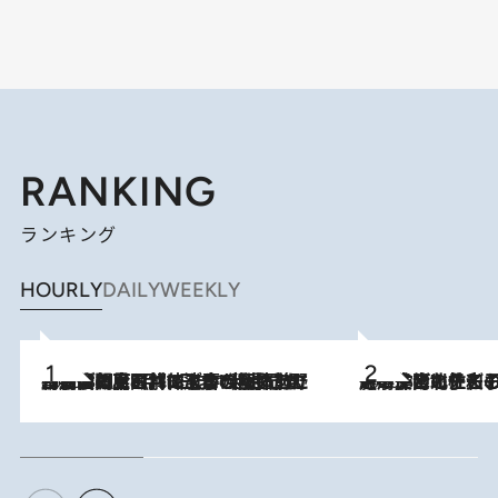
RANKING
ランキング
HOURLY
DAILY
WEEKLY
2026.8.8
「最後に見られてよかった」上野動物園の東園パンダ舎が解体前に特別公開。8月16日まで延長されたパネル展と共に辿る“半世紀”のパンダ飼育《解体工事の図面あり》
2026.8.3
《「文士の子ども被害者の会」発足！》阿川佐和子（72）が語る遠藤周作に北杜夫、劇作家・矢代静一の子どもたちの“文豪プライベート事件簿”