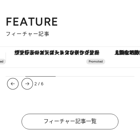
FEATURE
フィーチャー記事
【銀座で出合う最旬美容】美髪ケアや上質な眠り…セルフケアのアップデートから、特別な名入れギフトまで。大人のための「ReFa GINZA」クルーズ
3
/
6
フィーチャー記事一覧