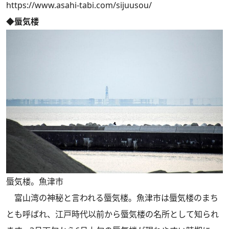
https://www.asahi-tabi.com/sijuusou/
◆蜃気楼
蜃気楼。魚津市
富山湾の神秘と言われる蜃気楼。魚津市は蜃気楼のまち
とも呼ばれ、江戸時代以前から蜃気楼の名所として知られ