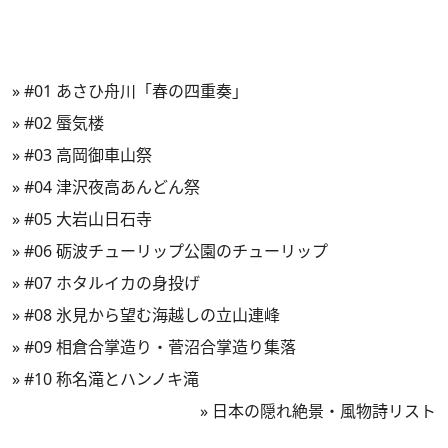
»
#01 あさひ舟川「春の四重奏」
»
#02 蜃気楼
»
#03 高岡御車山祭
»
#04 津沢夜高あんどん祭
»
#05 大岩山日石寺
»
#06 砺波チューリップ公園のチューリップ
»
#07 ホタルイカの身投げ
»
#08 氷見から望む海越しの立山連峰
»
#09 相倉合掌造り・菅沼合掌造り集落
»
#10 称名滝とハンノキ滝
»
日本の隠れ絶景・風物詩リスト