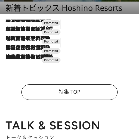
新着トピックス Hoshino Resorts
2026.8.7
【トンボの足水浴】ヒノキの香りに包まれて涼感マックス！約13℃の湧水かけ流しを避暑地「星野温泉 トンボの湯」で体験
2026.7.31
【ホテル帰省】という選択肢をOMOが提案。家族とほどよい距離を保つには「昼は実家、夜は気兼ねなくホテルで！」
2026.7.24
【夏限定ディナーコース】旬を迎える稚鮎や花ズッキーニなどをイタリア・トスカーナの郷土料理の手法で満喫！
2026.7.17
「土佐和ハーブかき氷」がOMO7高知に登場！生姜、山椒、大葉など目にも舌にも涼を呼ぶ郷土の味
2026.7.10
NEW OPEN！【界 草津】名湯の地に誕生。趣の異なる2種の温泉と上州ならではの会席・蕎麦割烹など美食を味わう究極の癒やし旅
特集 TOP
TALK & SESSION
トーク＆セッション