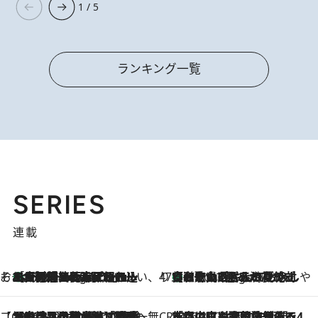
1 / 5
ランキング一覧
SERIES
連載
そおだよおこの関西おいしい、おやつ紀行
［大阪府箕面市］一皿一皿目の前で仕上げられる、料理を巧みに組み込んだアシェットデセールコース「ミチル アシェット デセール（Michiru assiette dessert）」
9 Hours Ago
47都道府県の手みやげ ひんやりスイーツで夏を満喫
【和歌山県】この夏絶対食べたい 冷やしておいしいおやつ3選 みかんがごろっと丸ごと入ったジュレ
9 Hours Ago
【CREA×星野リゾート】唯一無二。癒しと発見が待つ場所へ
2026.8.7
【トンボの足水浴】ヒノキの香りに包まれて涼感マックス！約13℃の湧水かけ流しを避暑地「星野温泉 トンボの湯」で体験
CREA'S CHOICE
2026.8.7
「立川にも歌舞伎があるんだよ」 片岡仁左衛門・市川中車ら豪華座組みで4年目の立川立飛歌舞伎へ