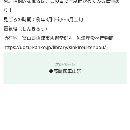
象。神秘的な風景は、この目で一度確かめてみる価値あ
り！
見ごろの時期：例年3月下旬～6月上旬
蜃気楼（しんきろう）
所在地 富山県魚津市釈迦堂814 魚津埋没林博物館
https://uozu-kanko.jp/library/sinkirou-tenbou/
次のページ
◆高岡御車山祭