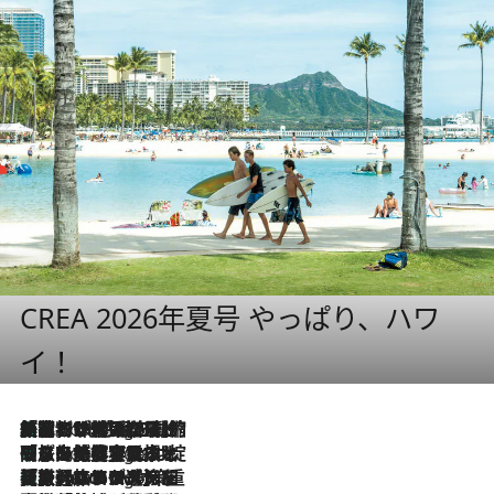
CREA 2026年夏号 やっぱり、ハワ
イ！
「荷物が増えるほど旅ストレスは増す」美容ジャーナリストがたどり着いた最終結論。“化粧品を劇的に減らす”感動の凝縮美容とは
9 Hours Ago
「旅先には金髪ウィッグを持参」日本と同じメイクでは損してる!? 美容ジャーナリストが提案する“掟破りの旅美容”とは
9 Hours Ago
【厳選旅コスメ】「身軽さ＆UV対策重視！」ヘアアーティストshucoが選んだ夏旅ベストコスメを発表【Mサイズジップ】
9 Hours Ago