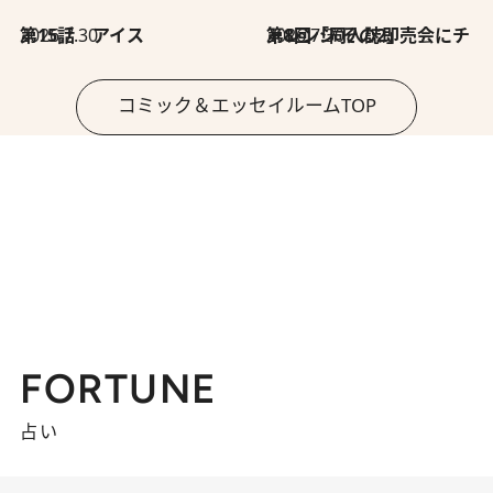
2026.7.30
第15話 アイス
2026.7.30
第8回「同人誌即売会にチャレンジ その2」
コミック＆エッセイルームTOP
FORTUNE
占い