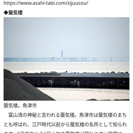
https://www.asahi-tabi.com/sijuusou/
◆蜃気楼
蜃気楼。魚津市
富山湾の神秘と言われる蜃気楼。魚津市は蜃気楼のまち
とも呼ばれ、江戸時代以前から蜃気楼の名所として知られ