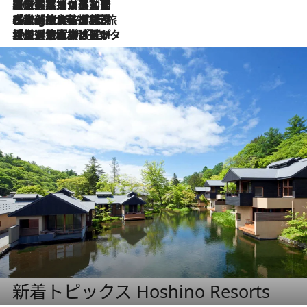
2026.8.5
【厳選旅コスメ】国内をあちこち移動する河井菜摘が選んだ夏旅ベストコスメ発表！「リラックスアイテムはマスト」【Mサイズジップ】
2026.8.4
【厳選旅コスメ】「紫外線＆乾燥対策しながらメイク感も！」ヘア＆メイクGeorgeが選んだ夏旅ベストコスメを発表！【Mサイズジップ】
2026.8.3
【厳選旅コスメ】「保湿もタイパ重視！」“サウナ好き”タレント清水みさとが愛用する夏旅ベストコスメを発表！【Mサイズジップ】
新着トピックス Hoshino Resorts