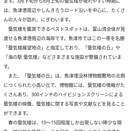
ます。3月下旬から6月上旬の蜃気楼が現れやすい時期に
は、魚津港周辺やしんきろうロード沿いを中心に、たくさ
んの人々が訪れ、にぎわいます。
蜃気楼を鑑賞できるベストスポットは、富山湾全体が見
渡せる魚津港周辺の海岸です。魚津市ではこの一帯を名勝
「蜃気楼展望地点」と指定しており、「蜃気楼の丘」や
「海の駅 蜃気楼」などさまざまな施設が整備されていま
す。
また、「蜃気楼の丘」は、魚津埋没林博物館敷地の北側
につくられた小高い丘で、博物館には、蜃気楼の情報がた
くさんあり、300インチのハイビジョンスクリーンによる
蜃気楼の映像、蜃気楼に関する写真や文献などを見ること
ができます。
春の蜃気楼は、10～15回程度しか出現しない稀少な現