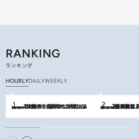
RANKING
ランキング
HOURLY
DAILY
WEEKLY
2026.8.5
【阿川佐和子さんの年とる力】なぜ70代で始めた趣味は“こんなに楽しい”のか？ ピアノ、俳句…スランプに陥っても続けられる“ある秘訣”とは
2026.8.5
【なぜ吉沢亮は「気配を消せる」のか？】興行収入208億の『国宝』を経て挑むミュージカル『ディア・エヴァン・ハンセン』。トップ俳優が舞台上でさらけ出した“孤独”とは