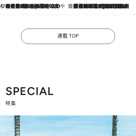
47都道府県の手みやげ ひんやりスイーツで夏を満喫
【三重県】この夏絶対食べたい 冷やしておいしいおやつ3選 お餅×アイスの新感覚スイーツ
9 Hours Ago
齋藤 薫 美容脳ルネサンス
「荷物が増えるほど旅ストレスは増す」美容ジャーナリストがたどり着いた最終結論。“化粧品を劇的に減らす”感動の凝縮美容とは
9 Hours Ago
連載 TOP
SPECIAL
特集