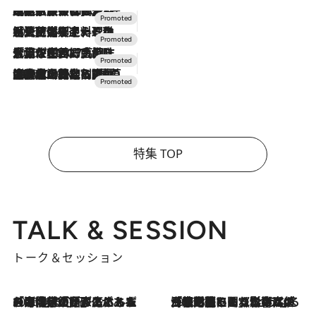
2026.7.31
【ホテル帰省】という選択肢をOMOが提案。家族とほどよい距離を保つには「昼は実家、夜は気兼ねなくホテルで！」
2026.7.24
【夏限定ディナーコース】旬を迎える稚鮎や花ズッキーニなどをイタリア・トスカーナの郷土料理の手法で満喫！
2026.7.17
「土佐和ハーブかき氷」がOMO7高知に登場！生姜、山椒、大葉など目にも舌にも涼を呼ぶ郷土の味
2026.7.10
NEW OPEN！【界 草津】名湯の地に誕生。趣の異なる2種の温泉と上州ならではの会席・蕎麦割烹など美食を味わう究極の癒やし旅
特集 TOP
TALK & SESSION
トーク＆セッション
2026.8.3
「今後値上げがあるとすれば…」「リスクがあるのは今年の冬」エネルギー専門家が語る、ホルムズ海峡封鎖が家庭にもたらす“ある心配”
2026.8.3
「住宅建てられない…」「サーチャージ料の高値が続いている」ホルムズ海峡封鎖による影響はいつまで続く？《エネルギー専門家に聞く“どうなる日本の暮らし”》