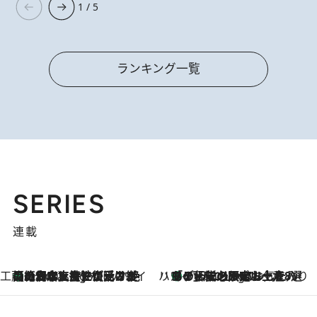
1 / 5
ランキング一覧
SERIES
連載
工藤まやのおもてなしハワイ
【ハワイ土産】ローカルの絶大な支持で復活！ 絶品の幻クッキー《元ファンの日本人女性が受け継いだ名店》
9 Hours Ago
ハワイ賢者 リサのお気に入りリスト
あの伝説の限定トートも！ リニューアルした「ディーン＆デルーカ ハワイ」で必須のお土産8選
9 Hours Ago