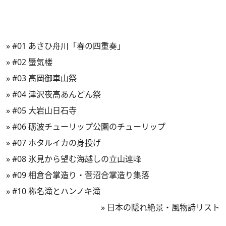
»
#01 あさひ舟川「春の四重奏」
»
#02 蜃気楼
»
#03 高岡御車山祭
»
#04 津沢夜高あんどん祭
»
#05 大岩山日石寺
»
#06 砺波チューリップ公園のチューリップ
»
#07 ホタルイカの身投げ
»
#08 氷見から望む海越しの立山連峰
»
#09 相倉合掌造り・菅沼合掌造り集落
»
#10 称名滝とハンノキ滝
»
日本の隠れ絶景・風物詩リスト