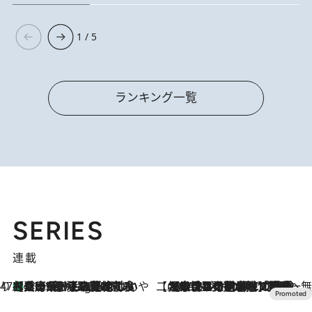
1 / 5
ランキング一覧
SERIES
連載
47都道府県の手みやげ ひんやりスイーツで夏を満喫
【兵庫県】この夏絶対食べたい 冷やしておいしいおやつ3選 淡路島の恵みをジェラートに集約
11 Hours Ago
【CREA×星野リゾート】唯一無二。癒しと発見が待つ場所へ
2026.8.7
【トンボの足水浴】ヒノキの香りに包まれて涼感マックス！約13℃の湧水かけ流しを避暑地「星野温泉 トンボの湯」で体験