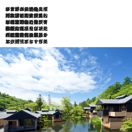
リスボンの絶品スイーツ「パステル・デ・ナタ」とは？ポルトガル伝統の奥深い世界へ
11 Hours Ago
2026.7.27
「私の祖国はポルトガル語です」国民的詩人フェルナンド・ペソアと、彼が愛した文学の街を歩く
2026.7.26
ポルトガル近海が育む極上の海の幸。キリリと冷えた白ワインと愉しむ、シーフード専門店の贅沢
2026.7.22
伝統の味をモダンに昇華。高感度な地元客が集う、リスボンの最旬ガストロノミー
2026.7.21
大航海時代の栄華から、震災、独裁、そして革命へ。ポルトガル・首都リスボンの石畳に刻まれた「歴史の光と影」
2026.7.13
エッセイ・ヤマザキマリ「慎ましくも美しき国 ポルトガル」