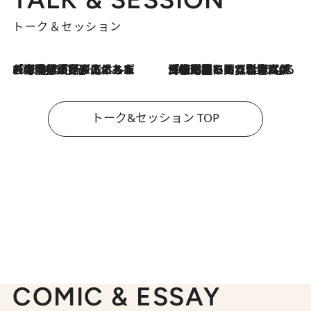
トーク＆セッション
2026.8.3
「今後値上げがあるとすれば…」「リスクがあるのは今年の冬」エネルギー専門家が語る、ホルムズ海峡封鎖が家庭にもたらす“ある心配”
2026.8.3
「住宅建てられない…」「サーチャージ料の高値が続いている」ホルムズ海峡封鎖による影響はいつまで続く？《エネルギー専門家に聞く“どうなる日本の暮らし”》
トーク&セッション TOP
COMIC & ESSAY