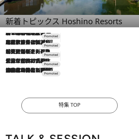
新着トピックス Hoshino Resorts
2026.8.7
【トンボの足水浴】ヒノキの香りに包まれて涼感マックス！約13℃の湧水かけ流しを避暑地「星野温泉 トンボの湯」で体験
2026.7.31
【ホテル帰省】という選択肢をOMOが提案。家族とほどよい距離を保つには「昼は実家、夜は気兼ねなくホテルで！」
2026.7.24
【夏限定ディナーコース】旬を迎える稚鮎や花ズッキーニなどをイタリア・トスカーナの郷土料理の手法で満喫！
2026.7.17
「土佐和ハーブかき氷」がOMO7高知に登場！生姜、山椒、大葉など目にも舌にも涼を呼ぶ郷土の味
2026.7.10
NEW OPEN！【界 草津】名湯の地に誕生。趣の異なる2種の温泉と上州ならではの会席・蕎麦割烹など美食を味わう究極の癒やし旅
特集 TOP
TALK & SESSION