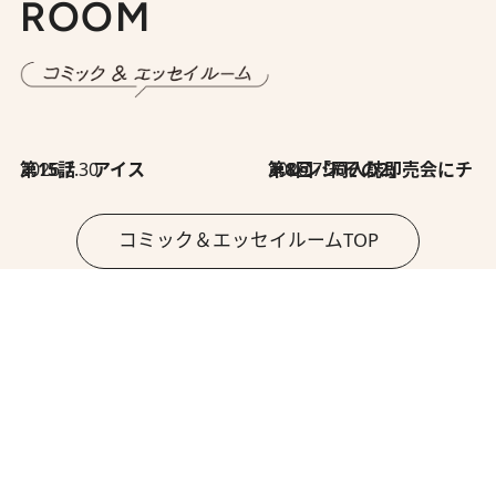
ROOM
2026.7.30
第15話 アイス
2026.7.30
第8回「同人誌即売会にチャレンジ その2」
コミック＆エッセイルームTOP