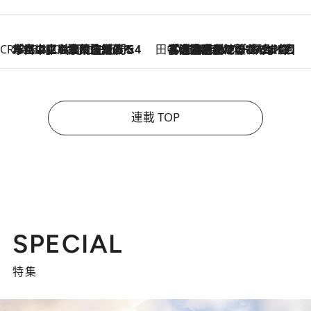
CREA'S CHOICE
2026.8.7
「立川にも歌舞伎があるんだよ」 片岡仁左衛門・市川中車ら豪華座組みで4年目の立川立飛歌舞伎へ
田中稲の勝手に再ブーム
2026.8.7
「湘南乃風に憧れて」観客大盛上がりの“タオル回し”に、ラッパー顔負けの高速歌唱まで…さだまさし（74）のアグレッシブすぎる現在地
連載 TOP
SPECIAL
特集