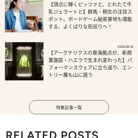
【頂点に輝くピッツァと、とれたて牛
乳ジェラートと】群馬・桐生の注目ス
ポット。ボードゲーム秘密基地も堪能
する、よくばりな街巡りへ！
2026.06.18
【アークテリクスの東海拠点が、新商
業施設・ハエラで生まれ変わった】パ
フォーマンスウェアに立ち返り、エン
トリー層も山に誘う
特集記事一覧
RELATED POSTS