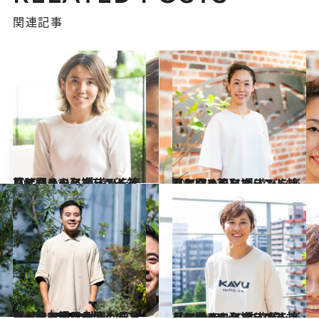
関連記事
2022.5.31
【アウトドアブランド社員に聞く！】 外遊びを楽しむための必携リスト 〈ザ・ノース・フェイス篇〉
ライフスタイル
2022.7.27
【アウトドアブランド社員に聞く！】 外遊びを楽しむための必携リスト 〈キーン篇〉
ライフスタイル
2023.11.30
海も山も楽しみ尽くす！ 「ヘリーハンセン」のアウトドア好き 社員が日常使いする愛用品は？
ライフスタイル
2022.9.24
【アウトドアブランド社員に聞く！】 外遊びを楽しむための必携リスト 〈エイ アンド エフ篇〉
ライフスタイル