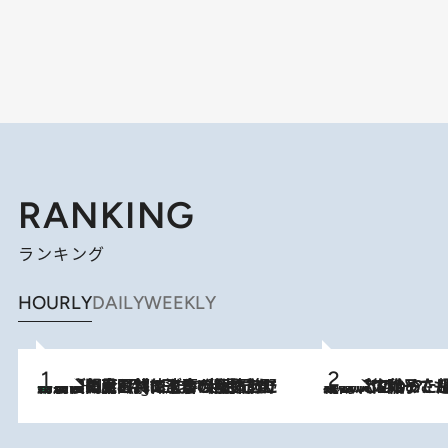
RANKING
ランキング
HOURLY
DAILY
WEEKLY
「最後に見られてよかった」上野動物園の東園パンダ舎が解体前に特別公開。8月16日まで延長されたパネル展と共に辿る“半世紀”のパンダ飼育《解体工事の図面あり》
11 Hours Ago
2026.8.5
【阿川佐和子さんの年とる力】なぜ70代で始めた趣味は“こんなに楽しい”のか？ ピアノ、俳句…スランプに陥っても続けられる“ある秘訣”とは