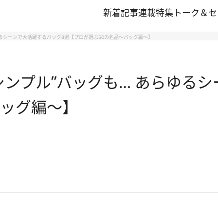
新着記事
連載
特集
トーク＆セ
ゆるシーンで大活躍するバッグ8選【プロが選ぶ50の名品～バッグ編～】
シンプル”バッグも… あらゆる
バッグ編～】