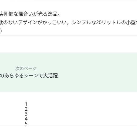
実剛健な風合いが光る逸品。
駄のないデザインがかっこいい。シンプルな20リットルの小型
ん）
次のページ
のあらゆるシーンで大活躍
1
2
3
4
5