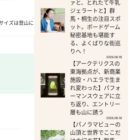
ァと、とれたて牛乳
ジェラートと】群
馬・桐生の注目スポ
サイズは登山に
ット。ボードゲーム
秘密基地も堪能す
る、よくばりな街巡
りへ！
2026.06.18
【アークテリクスの
東海拠点が、新商業
施設・ハエラで生ま
れ変わった】パフォ
ーマンスウェアに立
ち返り、エントリー
層も山に誘う
2026.06.18
【パノラマビューの
山頂と世界でここだ