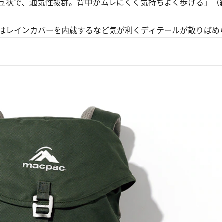
ュ状で、通気性抜群。背中がムレにくく気持ちよく歩ける」（
はレインカバーを内蔵するなど気が利くディテールが散りばめ