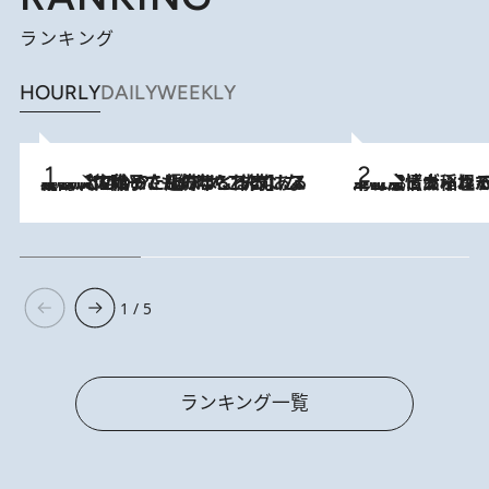
ランキング
HOURLY
DAILY
WEEKLY
2026.8.5
【阿川佐和子さんの年とる力】なぜ70代で始めた趣味は“こんなに楽しい”のか？ ピアノ、俳句…スランプに陥っても続けられる“ある秘訣”とは
2026.8.5
下町風情あふれる台北屈指の人気エリア・大稲埕でセンスのいい台湾土産《ヴィン
1 / 5
ランキング一覧