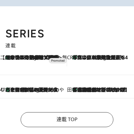
SERIES
連載
【CREA×星野リゾート】唯一無二。癒しと発見が待つ場所へ
【トンボの足水浴】ヒノキの香りに包まれて涼感マックス！約13℃の湧水かけ流しを避暑地「星野温泉 トンボの湯」で体験
9 Hours Ago
CREA'S CHOICE
「立川にも歌舞伎があるんだよ」 片岡仁左衛門・市川中車ら豪華座組みで4年目の立川立飛歌舞伎へ
11 Hours Ago
47都道府県の手みやげ ひんやりスイーツで夏を満喫
【京都府】この夏絶対食べたい 冷やしておいしいおやつ3選 ひと口目から心を掴む新緑のテリーヌ
11 Hours Ago
田中稲の勝手に再ブーム
「湘南乃風に憧れて」観客大盛上がりの“タオル回し”に、ラッパー顔負けの高速歌唱まで…さだまさし（74）のアグレッシブすぎる現在地
2026.8.7
連載 TOP