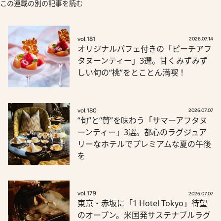
この連載の別の記事を読む
vol.181
2026.07.14
オリジナルパフェ付きの「ピーチアフ
タヌーンティー」3選。甘くみずみず
しい旬の“桃”をとことん満喫！
vol.180
2026.07.07
“旬”と“贅”を味わう「サマーアフタヌ
ーンティー」3選。都心のラグジュア
リーなホテルでプレミアムな夏の午後
を
vol.179
2026.07.07
東京・赤坂に「1 Hotel Tokyo」待望
のオープン。米国発サステナブルラグ