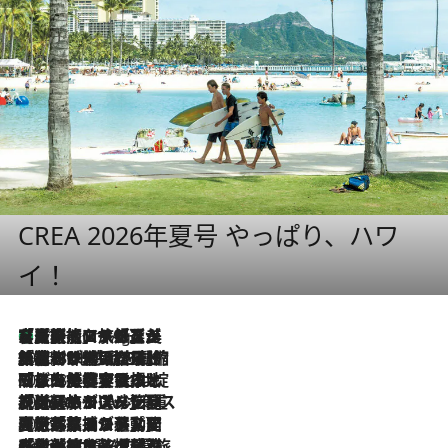
CREA 2026年夏号 やっぱり、ハワ
イ！
【厳選旅コスメ】「多機能アイテムがメイン！」旅好き美容エディターが選んだ夏旅ベストコスメを発表【Mサイズジップ】
11 Hours Ago
2026.8.6
「荷物が増えるほど旅ストレスは増す」美容ジャーナリストがたどり着いた最終結論。“化粧品を劇的に減らす”感動の凝縮美容とは
2026.8.6
「旅先には金髪ウィッグを持参」日本と同じメイクでは損してる!? 美容ジャーナリストが提案する“掟破りの旅美容”とは
2026.8.6
【厳選旅コスメ】「身軽さ＆UV対策重視！」ヘアアーティストshucoが選んだ夏旅ベストコスメを発表【Mサイズジップ】
2026.8.5
【厳選旅コスメ】国内をあちこち移動する河井菜摘が選んだ夏旅ベストコスメ発表！「リラックスアイテムはマスト」【Mサイズジップ】
2026.8.4
【厳選旅コスメ】「紫外線＆乾燥対策しながらメイク感も！」ヘア＆メイクGeorgeが選んだ夏旅ベストコスメを発表！【Mサイズジップ】