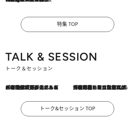
特集 TOP
TALK & SESSION
トーク＆セッション
2026.8.3
「今後値上げがあるとすれば…」「リスクがあるのは今年の冬」エネルギー専門家が語る、ホルムズ海峡封鎖が家庭にもたらす“ある心配”
2026.8.3
「住宅建てられない…」「サーチャージ料の高値が続いている」ホルムズ海峡封鎖による影響はいつまで続く？《エネルギー専門家に聞く“どうなる日本の暮らし”》
トーク&セッション TOP