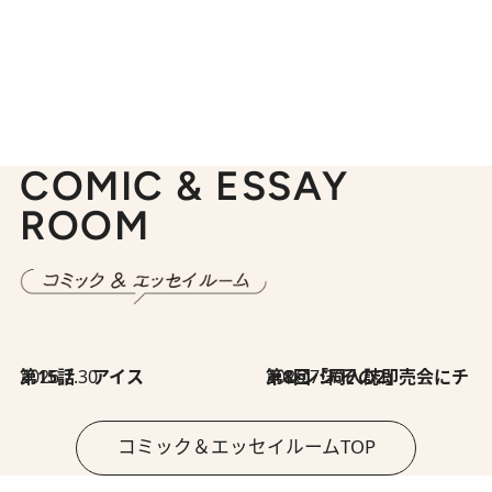
COMIC & ESSAY
ROOM
2026.7.30
第15話 アイス
2026.7.30
第8回「同人誌即売会にチャレンジ その2」
コミック＆エッセイルームTOP