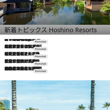
新着トピックス Hoshino Resorts
【トンボの足水浴】ヒノキの香りに包まれて涼感マックス！約13℃の湧水かけ流しを避暑地「星野温泉 トンボの湯」で体験
9 Hours Ago
2026.7.31
【ホテル帰省】という選択肢をOMOが提案。家族とほどよい距離を保つには「昼は実家、夜は気兼ねなくホテルで！」
2026.7.24
【夏限定ディナーコース】旬を迎える稚鮎や花ズッキーニなどをイタリア・トスカーナの郷土料理の手法で満喫！
2026.7.17
「土佐和ハーブかき氷」がOMO7高知に登場！生姜、山椒、大葉など目にも舌にも涼を呼ぶ郷土の味
2026.7.10
NEW OPEN！【界 草津】名湯の地に誕生。趣の異なる2種の温泉と上州ならではの会席・蕎麦割烹など美食を味わう究極の癒やし旅