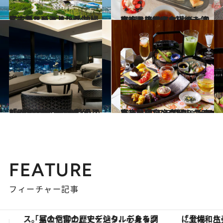
2024.1.23
宮古ブルーとサンセットに抱かれる ヒルトン沖縄宮古島リゾートが誕生
旅＆お出かけ
2024.1.16
東京・箱根・大阪の人気ホテルで いちごとチョコレートの饗宴を堪能！ 冬の絶品アフタヌーンティー3選
旅＆お出かけ
2024.1.9
「BELLUSTAR TOKYO, A Pan Pacific Hotel」のスパプランで 究極の贅沢とリラクゼーションを
旅＆お出かけ
2024.1.2
東京・奈良・京都のホテルで味わう 年明けにふさわしい限定メニュー “和テイスト”のアフタヌーンティー
旅＆お出かけ
FEATURE
フィーチャー記事
「土佐和ハーブかき氷」がOMO7高知に登場！生姜、山椒、大葉など目にも舌にも涼を呼ぶ郷土の味
【銀座で出合う最旬美容】美髪ケアや上質な眠