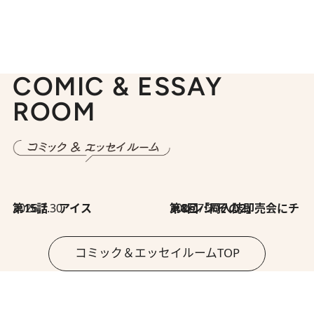
COMIC & ESSAY
ROOM
2026.7.30
第15話 アイス
2026.7.30
第8回「同人誌即売会にチャレンジ その2」
コミック＆エッセイルームTOP