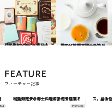
2022.3.10
【画像】47都道府県の「かわいい缶」～東日本総まとめ～
グルメ
2023.7.11
夏といえば！ パッションフルーツ 夏のフルーツを詰め込んだスイーツで ビタミン補給＆夏バテ対策！
グルメ
FEATURE
フィーチャー記事
【夏限定ディナーコース】旬を迎える稚鮎や花ズッキーニなどをイタリア・トスカーナの郷土料理の手法で満喫！