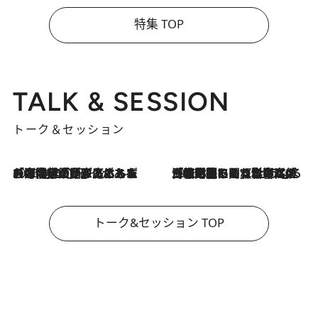
特集 TOP
TALK & SESSION
トーク＆セッション
2026.8.3
「今後値上げがあるとすれば…」「リスクがあるのは今年の冬」エネルギー専門家が語る、ホルムズ海峡封鎖が家庭にもたらす“ある心配”
2026.8.3
「住宅建てられない…」「サーチャージ料の高値が続いている」ホルムズ海峡封鎖による影響はいつまで続く？《エネルギー専門家に聞く“どうなる日本の暮らし”》
トーク&セッション TOP