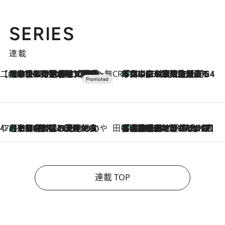
SERIES
連載
【CREA×星野リゾート】唯一無二。癒しと発見が待つ場所へ
【トンボの足水浴】ヒノキの香りに包まれて涼感マックス！約13℃の湧水かけ流しを避暑地「星野温泉 トンボの湯」で体験
2026.8.7
CREA'S CHOICE
「立川にも歌舞伎があるんだよ」 片岡仁左衛門・市川中車ら豪華座組みで4年目の立川立飛歌舞伎へ
2026.8.7
47都道府県の手みやげ ひんやりスイーツで夏を満喫
【京都府】この夏絶対食べたい 冷やしておいしいおやつ3選 ひと口目から心を掴む新緑のテリーヌ
2026.8.7
田中稲の勝手に再ブーム
「湘南乃風に憧れて」観客大盛上がりの“タオル回し”に、ラッパー顔負けの高速歌唱まで…さだまさし（74）のアグレッシブすぎる現在地
2026.8.7
連載 TOP