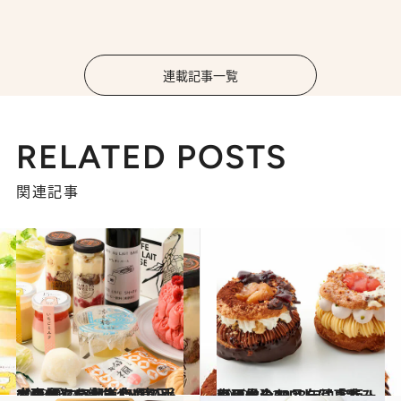
連載記事一覧
RELATED POSTS
関連記事
2023.7.14
【画像】47都道府県の手土産 夏にうれしい！ ひんやりおやつ大集合 “東日本エリアを総まとめ”
グルメ
2022.12.23
【画像】2023年決定版！ 東日本のおいしい「手みやげ」全63品を写真で一気に見る！
グルメ