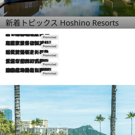
新着トピックス Hoshino Resorts
【トンボの足水浴】ヒノキの香りに包まれて涼感マックス！約13℃の湧水かけ流しを避暑地「星野温泉 トンボの湯」で体験
2026.8.7
2026.7.31
【ホテル帰省】という選択肢をOMOが提案。家族とほどよい距離を保つには「昼は実家、夜は気兼ねなくホテルで！」
2026.7.24
【夏限定ディナーコース】旬を迎える稚鮎や花ズッキーニなどをイタリア・トスカーナの郷土料理の手法で満喫！
2026.7.17
「土佐和ハーブかき氷」がOMO7高知に登場！生姜、山椒、大葉など目にも舌にも涼を呼ぶ郷土の味
2026.7.10
NEW OPEN！【界 草津】名湯の地に誕生。趣の異なる2種の温泉と上州ならではの会席・蕎麦割烹など美食を味わう究極の癒やし旅