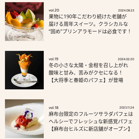
vol.20
2024.08.23
果物に190年こだわり続けた老舗が
届ける周年スイーツ。クラシカルな
“固め”プリンアラモードは必食です！
vol.19
2024.02.20
冬の小さな太陽・金柑を召し上がれ
酸味と甘み、苦みがクセになる！
【大将季と春姫のパフェ】が登場
vol.18
2023.11.24
麻布台限定のフルーツサラダパフェは
ヘルシーでフレッシュな新感覚パフェ
【麻布台ヒルズに新店舗がオープン】