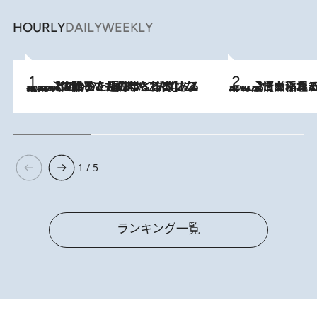
HOURLY
DAILY
WEEKLY
2026.8.5
【阿川佐和子さんの年とる力】なぜ70代で始めた趣味は“こんなに楽しい”のか？ ピアノ、俳句…スランプに陥っても続けられる“ある秘訣”とは
2026.8.5
下町風情あふれる台北屈指の人気エリア・大稲埕でセンスのいい台湾土産《ヴィン
1 / 5
ランキング一覧