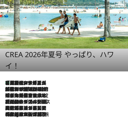
CREA 2026年夏号 やっぱり、ハワ
イ！
【厳選旅コスメ】「多機能アイテムがメイン！」旅好き美容エディターが選んだ夏旅ベストコスメを発表【Mサイズジップ】
2026.8.7
2026.8.6
「荷物が増えるほど旅ストレスは増す」美容ジャーナリストがたどり着いた最終結論。“化粧品を劇的に減らす”感動の凝縮美容とは
2026.8.6
「旅先には金髪ウィッグを持参」日本と同じメイクでは損してる!? 美容ジャーナリストが提案する“掟破りの旅美容”とは
2026.8.6
【厳選旅コスメ】「身軽さ＆UV対策重視！」ヘアアーティストshucoが選んだ夏旅ベストコスメを発表【Mサイズジップ】
2026.8.5
【厳選旅コスメ】国内をあちこち移動する河井菜摘が選んだ夏旅ベストコスメ発表！「リラックスアイテムはマスト」【Mサイズジップ】
2026.8.4
【厳選旅コスメ】「紫外線＆乾燥対策しながらメイク感も！」ヘア＆メイクGeorgeが選んだ夏旅ベストコスメを発表！【Mサイズジップ】