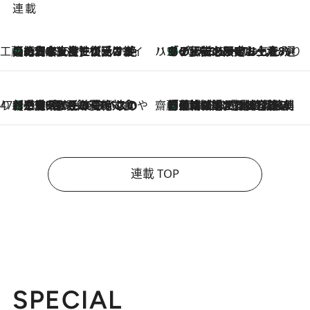
連載
工藤まやのおもてなしハワイ
【ハワイ土産】ローカルの絶大な支持で復活！ 絶品の幻クッキー《元ファンの日本人女性が受け継いだ名店》
2026.8.6
ハワイ賢者 リサのお気に入りリスト
あの伝説の限定トートも！ リニューアルした「ディーン＆デルーカ ハワイ」で必須のお土産8選
2026.8.6
47都道府県の手みやげ ひんやりスイーツで夏を満喫
【三重県】この夏絶対食べたい 冷やしておいしいおやつ3選 お餅×アイスの新感覚スイーツ
2026.8.6
齋藤 薫 美容脳ルネサンス
「荷物が増えるほど旅ストレスは増す」美容ジャーナリストがたどり着いた最終結論。“化粧品を劇的に減らす”感動の凝縮美容とは
2026.8.6
連載 TOP
SPECIAL