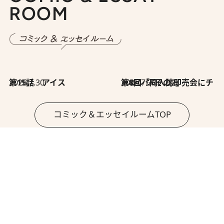
ROOM
2026.7.30
第15話 アイス
2026.7.30
第8回「同人誌即売会にチャレンジ その2」
コミック＆エッセイルームTOP