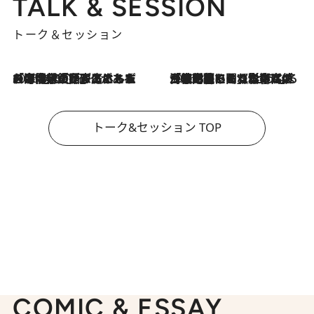
TALK & SESSION
トーク＆セッション
2026.8.3
「今後値上げがあるとすれば…」「リスクがあるのは今年の冬」エネルギー専門家が語る、ホルムズ海峡封鎖が家庭にもたらす“ある心配”
2026.8.3
「住宅建てられない…」「サーチャージ料の高値が続いている」ホルムズ海峡封鎖による影響はいつまで続く？《エネルギー専門家に聞く“どうなる日本の暮らし”》
トーク&セッション TOP
COMIC & ESSAY