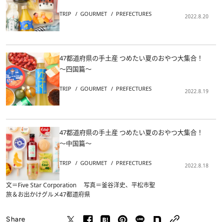
TRIP
GOURMET
PREFECTURES
2022.8.20
47都道府県の手土産 つめたい夏のおやつ大集合！
～四国篇～
TRIP
GOURMET
PREFECTURES
2022.8.19
47都道府県の手土産 つめたい夏のおやつ大集合！
～中国篇～
TRIP
GOURMET
PREFECTURES
2022.8.18
文＝Five Star Corporation 写真＝釜谷洋史、平松市聖
旅＆お出かけ
グルメ
47都道府県
Share