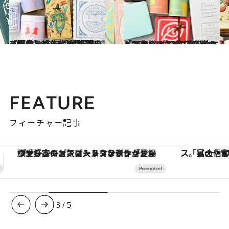
2022.3.19
【画像】 おいしいが詰まっている！ 47都道府県の「かわいい缶」 “西日本エリアを総まとめ”
グルメ
2022.3.10
【画像】 おいしいが詰まっている！ 47都道府県の「かわいい缶」 “東日本エリアを総まとめ”
グルメ
FEATURE
フィーチャー記事
「星のや富士」でデジタルデトックス。冨士信仰の歴史を辿り、心身を調える。
【夏限定ディナーコース】旬を迎
3
/
5