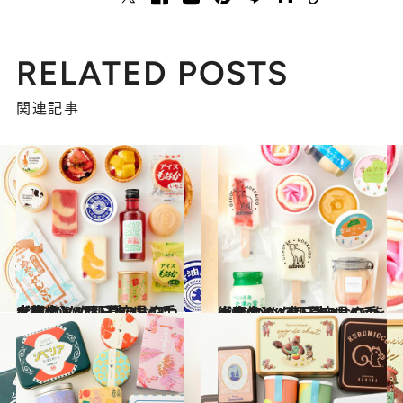
RELATED POSTS
関連記事
2022.7.20
【画像】47都道府県の手土産 つめたい夏のおやつ大集合！ “西日本エリアを総まとめ”
グルメ
2022.7.6
【画像】47都道府県の手土産 つめたい夏のおやつ大集合！ “東日本エリアを総まとめ”
グルメ