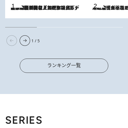
2026.8.5
【なぜ吉沢亮は「気配を消せる」のか？】興行収入208億の『国宝』を経て挑むミュージカル『ディア・エヴァン・ハンセン』。トップ俳優が舞台上でさらけ出した“孤独”とは
2026.8.5
下町風情あふれる台北屈指の人気エリア・大稲埕でセンスのいい台湾土産《ヴィン
1 / 5
ランキング一覧
SERIES