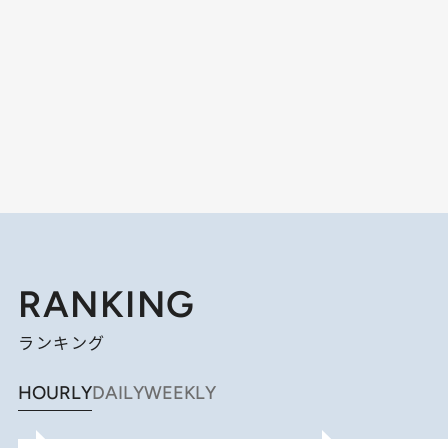
RANKING
ランキング
HOURLY
DAILY
WEEKLY