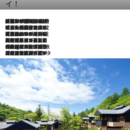
イ！
「荷物が増えるほど旅ストレスは増す」美容ジャーナリストがたどり着いた最終結論。“化粧品を劇的に減らす”感動の凝縮美容とは
2026.8.6
「旅先には金髪ウィッグを持参」日本と同じメイクでは損してる!? 美容ジャーナリストが提案する“掟破りの旅美容”とは
2026.8.6
【厳選旅コスメ】「身軽さ＆UV対策重視！」ヘアアーティストshucoが選んだ夏旅ベストコスメを発表【Mサイズジップ】
2026.8.6
2026.8.5
【厳選旅コスメ】国内をあちこち移動する河井菜摘が選んだ夏旅ベストコスメ発表！「リラックスアイテムはマスト」【Mサイズジップ】
2026.8.4
【厳選旅コスメ】「紫外線＆乾燥対策しながらメイク感も！」ヘア＆メイクGeorgeが選んだ夏旅ベストコスメを発表！【Mサイズジップ】
2026.8.3
【厳選旅コスメ】「保湿もタイパ重視！」“サウナ好き”タレント清水みさとが愛用する夏旅ベストコスメを発表！【Mサイズジップ】