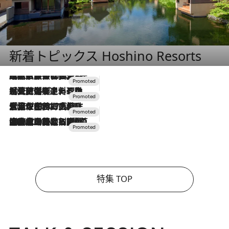
新着トピックス Hoshino Resorts
2026.7.31
【ホテル帰省】という選択肢をOMOが提案。家族とほどよい距離を保つには「昼は実家、夜は気兼ねなくホテルで！」
2026.7.24
【夏限定ディナーコース】旬を迎える稚鮎や花ズッキーニなどをイタリア・トスカーナの郷土料理の手法で満喫！
2026.7.17
「土佐和ハーブかき氷」がOMO7高知に登場！生姜、山椒、大葉など目にも舌にも涼を呼ぶ郷土の味
2026.7.10
NEW OPEN！【界 草津】名湯の地に誕生。趣の異なる2種の温泉と上州ならではの会席・蕎麦割烹など美食を味わう究極の癒やし旅
特集 TOP