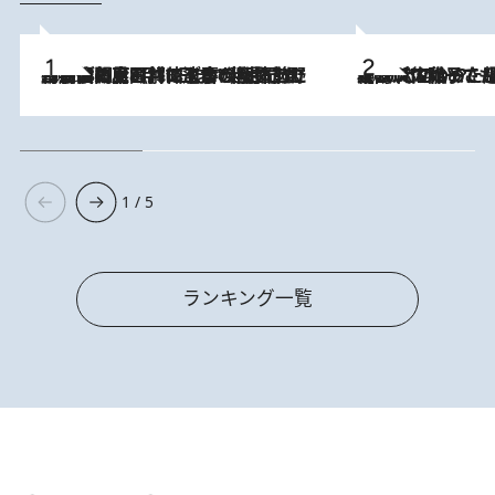
2026.8.8
「最後に見られてよかった」上野動物園の東園パンダ舎が解体前に特別公開。8月16日まで延長されたパネル展と共に辿る“半世紀”のパンダ飼育《解体工事の図面あり》
2026.8.5
【阿川佐和子さんの年とる力】なぜ70代で始めた趣味は“こんなに楽しい”のか？ ピアノ、俳句…スランプに陥っても続けられる“ある秘訣”とは
1 / 5
ランキング一覧