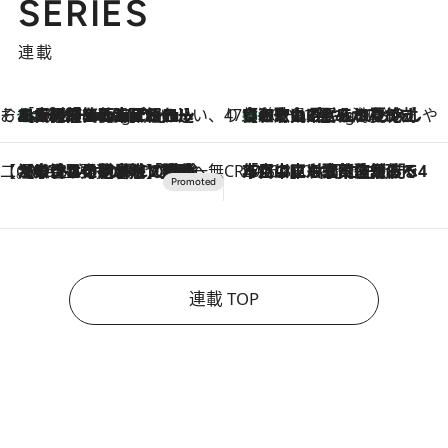
SERIES
連載
そおだよおこの関西おいしい、おやつ紀行
［大阪府箕面市］一皿一皿目の前で仕上げられる、料理を巧みに組み込んだアシェットデセールコース「ミチル アシェット デセール（Michiru assiette dessert）」
10 Hours Ago
47都道府県の手みやげ ひんやりスイーツで夏を満喫
【和歌山県】この夏絶対食べたい 冷やしておいしいおやつ3選 みかんがごろっと丸ごと入ったジュレ
10 Hours Ago
【CREA×星野リゾート】唯一無二。癒しと発見が待つ場所へ
2026.8.7
【トンボの足水浴】ヒノキの香りに包まれて涼感マックス！約13℃の湧水かけ流しを避暑地「星野温泉 トンボの湯」で体験
CREA'S CHOICE
2026.8.7
「立川にも歌舞伎があるんだよ」 片岡仁左衛門・市川中車ら豪華座組みで4年目の立川立飛歌舞伎へ
連載 TOP