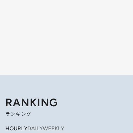
RANKING
ランキング
HOURLY
DAILY
WEEKLY