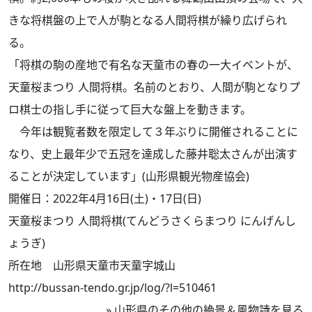
きな将棋盤の上で人が駒となる人間将棋が繰り広げられ
る。
「将棋の駒の産地で有名な天童市の春の一大イベントが、
天童桜まつり 人間将棋。名前のとおり、人間が駒となりプ
ロ棋士の指し手に従って巨大な盤上を動きます。
今年は観覧者数を限定して３年ぶりに開催されることに
なり、史上最年少で五冠を達成した藤井聡太さんが出演す
ることが決定しています」(山形県観光物産協会)
開催日：2022年4月16日(土)・17日(日)
天童桜まつり 人間将棋(てんどうさくらまつり にんげんし
ょうぎ)
所在地 山形県天童市天童字城山
http://bussan-tendo.gr.jp/log/?l=510461
»
山形県のその他の絶景＆風物詩を見る