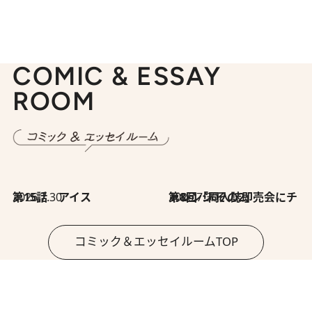
COMIC & ESSAY
ROOM
2026.7.30
第15話 アイス
2026.7.30
第8回「同人誌即売会にチャレンジ その2」
コミック＆エッセイルームTOP