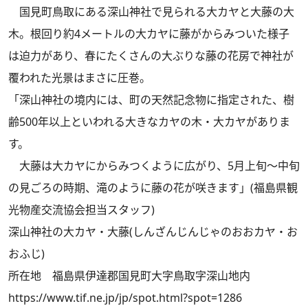
国見町鳥取にある深山神社で見られる大カヤと大藤の大
木。根回り約4メートルの大カヤに藤がからみついた様子
は迫力があり、春にたくさんの大ぶりな藤の花房で神社が
覆われた光景はまさに圧巻。
「深山神社の境内には、町の天然記念物に指定された、樹
齢500年以上といわれる大きなカヤの木・大カヤがありま
す。
大藤は大カヤにからみつくように広がり、5月上旬～中旬
の見ごろの時期、滝のように藤の花が咲きます」(福島県観
光物産交流協会担当スタッフ)
深山神社の大カヤ・大藤(しんざんじんじゃのおおカヤ・お
おふじ)
所在地 福島県伊達郡国見町大字鳥取字深山地内
https://www.tif.ne.jp/jp/spot.html?spot=1286