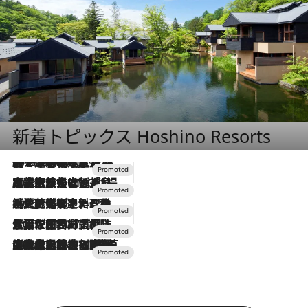
新着トピックス Hoshino Resorts
2026.8.7
【トンボの足水浴】ヒノキの香りに包まれて涼感マックス！約13℃の湧水かけ流しを避暑地「星野温泉 トンボの湯」で体験
2026.7.31
【ホテル帰省】という選択肢をOMOが提案。家族とほどよい距離を保つには「昼は実家、夜は気兼ねなくホテルで！」
2026.7.24
【夏限定ディナーコース】旬を迎える稚鮎や花ズッキーニなどをイタリア・トスカーナの郷土料理の手法で満喫！
2026.7.17
「土佐和ハーブかき氷」がOMO7高知に登場！生姜、山椒、大葉など目にも舌にも涼を呼ぶ郷土の味
2026.7.10
NEW OPEN！【界 草津】名湯の地に誕生。趣の異なる2種の温泉と上州ならではの会席・蕎麦割烹など美食を味わう究極の癒やし旅