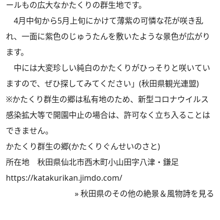
ールもの広大なかたくりの群生地です。
4月中旬から5月上旬にかけて薄紫の可憐な花が咲き乱
れ、一面に紫色のじゅうたんを敷いたような景色が広がり
ます。
中には大変珍しい純白のかたくりがひっそりと咲いてい
ますので、ぜひ探してみてください」(秋田県観光連盟)
※かたくり群生の郷は私有地のため、新型コロナウイルス
感染拡大等で開園中止の場合は、許可なく立ち入ることは
できません。
かたくり群生の郷(かたくりぐんせいのさと)
所在地 秋田県仙北市西木町小山田字八津・鎌足
https://katakurikan.jimdo.com/
»
秋田県のその他の絶景＆風物詩を見る