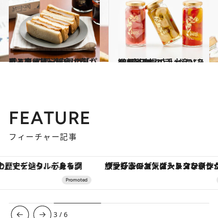
2022.1.31
手みやげに、朝食に喜ばれる！ 47都道府県の「パンとコーヒー」 ～北海道・東北篇～
グルメ
2021.1.18
47都道府県の手土産リスト “東日本の旨いもの”を総まとめ
グルメ
FEATURE
フィーチャー記事
ヴァシュロン・コンスタンタン「オーヴァーシーズ・オートマティック」。旅愛好家のお気に入りコレクションから、ジェンダーレスな新作が登場
3
/
6