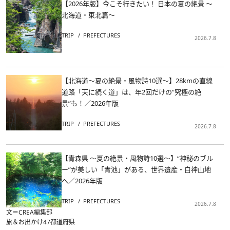
【2026年版】今こそ行きたい！ 日本の夏の絶景 ～
北海道・東北篇～
TRIP
PREFECTURES
2026.7.8
【北海道～夏の絶景・風物詩10選～】28kmの直線
道路「天に続く道」は、年2回だけの“究極の絶
景”も！／2026年版
TRIP
PREFECTURES
2026.7.8
【青森県 ～夏の絶景・風物詩10選～】“神秘のブル
ー”が美しい「青池」がある、世界遺産・白神山地
へ／2026年版
TRIP
PREFECTURES
2026.7.8
文＝CREA編集部
旅＆お出かけ
47都道府県