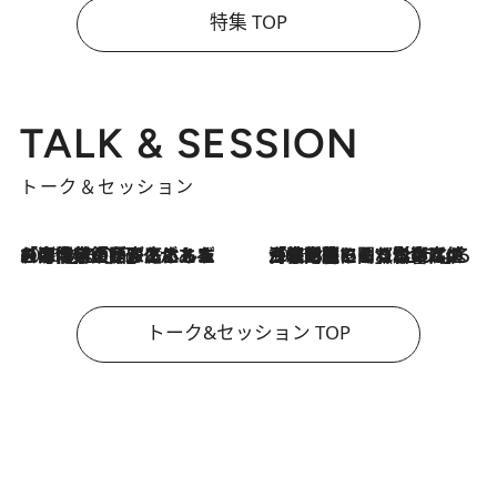
特集 TOP
TALK & SESSION
トーク＆セッション
2026.8.3
「今後値上げがあるとすれば…」「リスクがあるのは今年の冬」エネルギー専門家が語る、ホルムズ海峡封鎖が家庭にもたらす“ある心配”
2026.8.3
「住宅建てられない…」「サーチャージ料の高値が続いている」ホルムズ海峡封鎖による影響はいつまで続く？《エネルギー専門家に聞く“どうなる日本の暮らし”》
トーク&セッション TOP