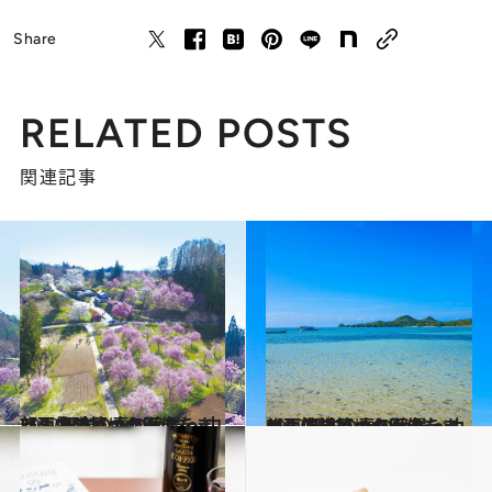
Share
RELATED POSTS
関連記事
2022.4.15
【画像】いつか行きたい！ 日本の春の絶景 ～中部・北陸篇～の画像をまとめてチェック
旅＆お出かけ
2022.4.13
【画像】いつか行きたい！ 日本の春の絶景 ～九州・沖縄篇～の画像をまとめてチェック
旅＆お出かけ