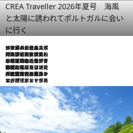
CREA Traveller 2026年夏号 海風
と太陽に誘われてポルトガルに会い
に行く
2026.8.8
リスボンの絶品スイーツ「パステル・デ・ナタ」とは？ポルトガル伝統の奥深い世界へ
2026.7.27
「私の祖国はポルトガル語です」国民的詩人フェルナンド・ペソアと、彼が愛した文学の街を歩く
2026.7.26
ポルトガル近海が育む極上の海の幸。キリリと冷えた白ワインと愉しむ、シーフード専門店の贅沢
2026.7.22
伝統の味をモダンに昇華。高感度な地元客が集う、リスボンの最旬ガストロノミー
2026.7.21
大航海時代の栄華から、震災、独裁、そして革命へ。ポルトガル・首都リスボンの石畳に刻まれた「歴史の光と影」
2026.7.13
エッセイ・ヤマザキマリ「慎ましくも美しき国 ポルトガル」