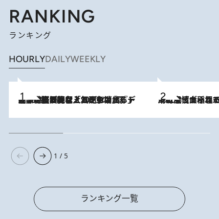
RANKING
ランキング
HOURLY
DAILY
WEEKLY
2026.8.5
【なぜ吉沢亮は「気配を消せる」のか？】興行収入208億の『国宝』を経て挑むミュージカル『ディア・エヴァン・ハンセン』。トップ俳優が舞台上でさらけ出した“孤独”とは
2026.8.5
下町風情あふれる台北屈指の人気エリア・大稲埕でセンスのいい台湾土産《ヴィン
1 / 5
ランキング一覧