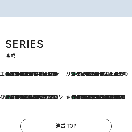
SERIES
連載
工藤まやのおもてなしハワイ
【ハワイ土産】ローカルの絶大な支持で復活！ 絶品の幻クッキー《元ファンの日本人女性が受け継いだ名店》
2026.8.6
ハワイ賢者 リサのお気に入りリスト
あの伝説の限定トートも！ リニューアルした「ディーン＆デルーカ ハワイ」で必須のお土産8選
2026.8.6
47都道府県の手みやげ ひんやりスイーツで夏を満喫
【三重県】この夏絶対食べたい 冷やしておいしいおやつ3選 お餅×アイスの新感覚スイーツ
2026.8.6
齋藤 薫 美容脳ルネサンス
「荷物が増えるほど旅ストレスは増す」美容ジャーナリストがたどり着いた最終結論。“化粧品を劇的に減らす”感動の凝縮美容とは
2026.8.6
連載 TOP