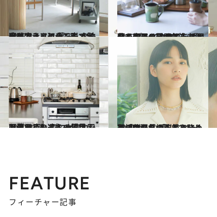
2022.3.7
【インテリアの工夫で気分を変える】 暮らしを快適にするアイテムと すぐ実践できるシーン別メソッド
ライフスタイル
2022.3.14
【インテリアの工夫で気分を変える】 ラグを活用して部屋の雰囲気を一変！ ブレイクタイムにお薦めのアイテムも
ライフスタイル
2020.12.3
【暮らしの達人の愛用品画像28点】 プロが惚れ込む日用品たちを一気見！
ライフスタイル
2022.3.7
初の劇場長編監督を務めた「のん」 「私にとって、映画をつくるという選択は必然のことでした」
ライフスタイル
FEATURE
フィーチャー記事