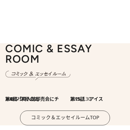
COMIC & ESSAY
ROOM
2026.7.30
第8回「同人誌即売会にチャレンジ その2」
2026.7.30
第15話 アイス
コミック＆エッセイルームTOP