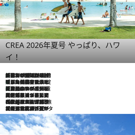
CREA 2026年夏号 やっぱり、ハワ
イ！
「荷物が増えるほど旅ストレスは増す」美容ジャーナリストがたどり着いた最終結論。“化粧品を劇的に減らす”感動の凝縮美容とは
2026.8.6
「旅先には金髪ウィッグを持参」日本と同じメイクでは損してる!? 美容ジャーナリストが提案する“掟破りの旅美容”とは
2026.8.6
【厳選旅コスメ】「身軽さ＆UV対策重視！」ヘアアーティストshucoが選んだ夏旅ベストコスメを発表【Mサイズジップ】
2026.8.6
2026.8.5
【厳選旅コスメ】国内をあちこち移動する河井菜摘が選んだ夏旅ベストコスメ発表！「リラックスアイテムはマスト」【Mサイズジップ】
2026.8.4
【厳選旅コスメ】「紫外線＆乾燥対策しながらメイク感も！」ヘア＆メイクGeorgeが選んだ夏旅ベストコスメを発表！【Mサイズジップ】
2026.8.3
【厳選旅コスメ】「保湿もタイパ重視！」“サウナ好き”タレント清水みさとが愛用する夏旅ベストコスメを発表！【Mサイズジップ】