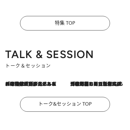
特集 TOP
TALK & SESSION
トーク＆セッション
2026.8.3
「今後値上げがあるとすれば…」「リスクがあるのは今年の冬」エネルギー専門家が語る、ホルムズ海峡封鎖が家庭にもたらす“ある心配”
2026.8.3
「住宅建てられない…」「サーチャージ料の高値が続いている」ホルムズ海峡封鎖による影響はいつまで続く？《エネルギー専門家に聞く“どうなる日本の暮らし”》
トーク&セッション TOP