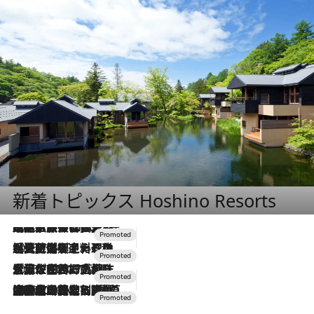
新着トピックス Hoshino Resorts
2026.7.31
【ホテル帰省】という選択肢をOMOが提案。家族とほどよい距離を保つには「昼は実家、夜は気兼ねなくホテルで！」
2026.7.24
【夏限定ディナーコース】旬を迎える稚鮎や花ズッキーニなどをイタリア・トスカーナの郷土料理の手法で満喫！
2026.7.17
「土佐和ハーブかき氷」がOMO7高知に登場！生姜、山椒、大葉など目にも舌にも涼を呼ぶ郷土の味
2026.7.10
NEW OPEN！【界 草津】名湯の地に誕生。趣の異なる2種の温泉と上州ならではの会席・蕎麦割烹など美食を味わう究極の癒やし旅