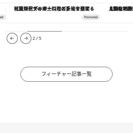
【銀座で出合う最旬美容】美髪ケアや上質な眠り…セルフケアのアップデートから、特別な名入れギフトまで。大人のための「ReFa GINZA」クルーズ
3
/
5
フィーチャー記事一覧