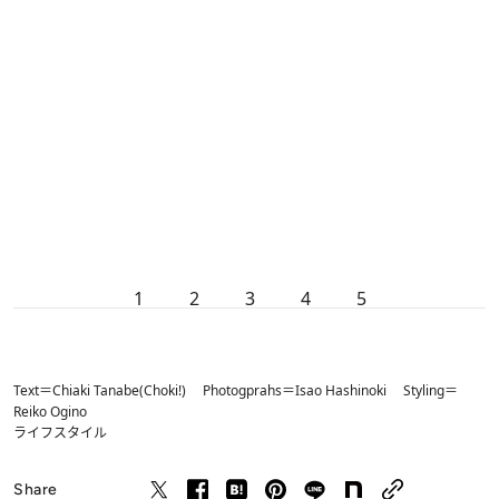
1
2
3
4
5
Text＝Chiaki Tanabe(Choki!) Photogprahs＝Isao Hashinoki Styling＝
Reiko Ogino
ライフスタイル
Share