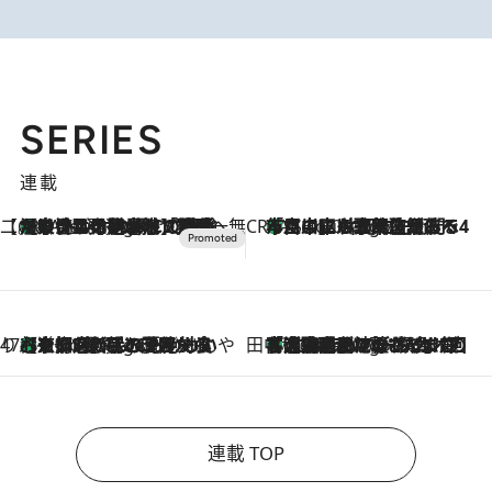
SERIES
連載
【CREA×星野リゾート】唯一無二。癒しと発見が待つ場所へ
【トンボの足水浴】ヒノキの香りに包まれて涼感マックス！約13℃の湧水かけ流しを避暑地「星野温泉 トンボの湯」で体験
2 Hours Ago
CREA'S CHOICE
「立川にも歌舞伎があるんだよ」 片岡仁左衛門・市川中車ら豪華座組みで4年目の立川立飛歌舞伎へ
4 Hours Ago
47都道府県の手みやげ ひんやりスイーツで夏を満喫
【京都府】この夏絶対食べたい 冷やしておいしいおやつ3選 ひと口目から心を掴む新緑のテリーヌ
4 Hours Ago
田中稲の勝手に再ブーム
「湘南乃風に憧れて」観客大盛上がりの“タオル回し”に、ラッパー顔負けの高速歌唱まで…さだまさし（74）のアグレッシブすぎる現在地
9 Hours Ago
連載 TOP