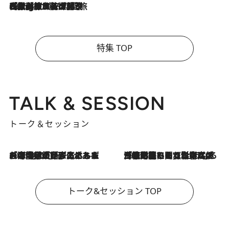
2026.8.4
【厳選旅コスメ】「紫外線＆乾燥対策しながらメイク感も！」ヘア＆メイクGeorgeが選んだ夏旅ベストコスメを発表！【Mサイズジップ】
特集 TOP
TALK & SESSION
トーク＆セッション
2026.8.3
「今後値上げがあるとすれば…」「リスクがあるのは今年の冬」エネルギー専門家が語る、ホルムズ海峡封鎖が家庭にもたらす“ある心配”
2026.8.3
「住宅建てられない…」「サーチャージ料の高値が続いている」ホルムズ海峡封鎖による影響はいつまで続く？《エネルギー専門家に聞く“どうなる日本の暮らし”》
トーク&セッション TOP