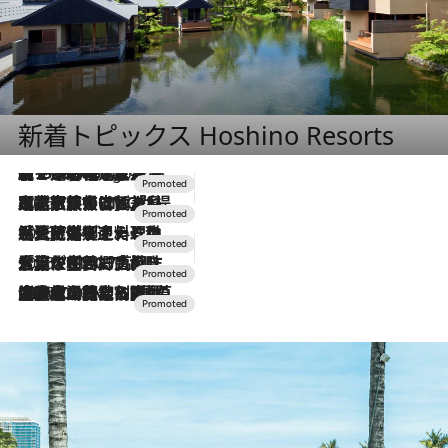
新着トピックス Hoshino Resorts
【トンボの足水浴】ヒノキの香りに包まれて涼感マックス！約13℃の湧水かけ流しを避暑地「星野温泉 トンボの湯」で体験
2 Hours Ago
2026.7.31
【ホテル帰省】という選択肢をOMOが提案。家族とほどよい距離を保つには「昼は実家、夜は気兼ねなくホテルで！」
2026.7.24
【夏限定ディナーコース】旬を迎える稚鮎や花ズッキーニなどをイタリア・トスカーナの郷土料理の手法で満喫！
2026.7.17
「土佐和ハーブかき氷」がOMO7高知に登場！生姜、山椒、大葉など目にも舌にも涼を呼ぶ郷土の味
2026.7.10
NEW OPEN！【界 草津】名湯の地に誕生。趣の異なる2種の温泉と上州ならではの会席・蕎麦割烹など美食を味わう究極の癒やし旅