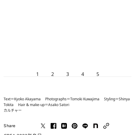
1
2
3
4
5
Text＝Kyoko Akayama Photographs＝Tomoki Kuwajima Styling＝Shinya
Tokita Hair & make-up＝Asako Satori
カルチャー
Share