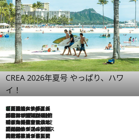
CREA 2026年夏号 やっぱり、ハワ
イ！
【厳選旅コスメ】「多機能アイテムがメイン！」旅好き美容エディターが選んだ夏旅ベストコスメを発表【Mサイズジップ】
4 Hours Ago
2026.8.6
「荷物が増えるほど旅ストレスは増す」美容ジャーナリストがたどり着いた最終結論。“化粧品を劇的に減らす”感動の凝縮美容とは
2026.8.6
「旅先には金髪ウィッグを持参」日本と同じメイクでは損してる!? 美容ジャーナリストが提案する“掟破りの旅美容”とは
2026.8.6
【厳選旅コスメ】「身軽さ＆UV対策重視！」ヘアアーティストshucoが選んだ夏旅ベストコスメを発表【Mサイズジップ】
2026.8.5
【厳選旅コスメ】国内をあちこち移動する河井菜摘が選んだ夏旅ベストコスメ発表！「リラックスアイテムはマスト」【Mサイズジップ】