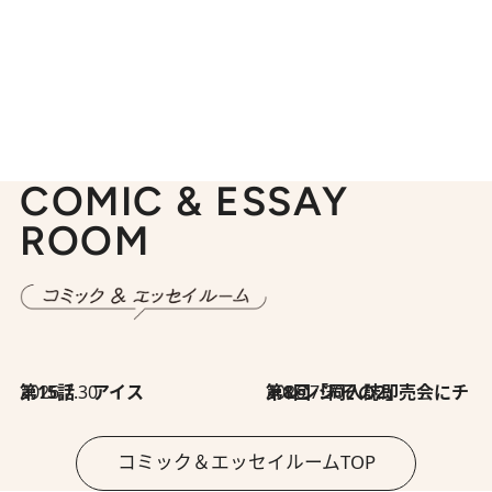
COMIC & ESSAY
ROOM
2026.7.30
第15話 アイス
2026.7.30
第8回「同人誌即売会にチャレンジ その2」
コミック＆エッセイルームTOP