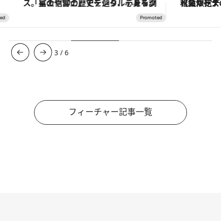
「星のや富士」でデジタルデトックス。冨士信仰の歴史を辿り、心身を調える。
【夏限定ディナーコース】旬を迎
3
/
6
フィーチャー記事一覧