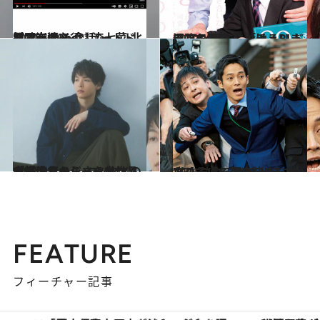
2021.4.10
涙腺崩壊必須！森七菜·北村匠海まで 今話題“YouTubeショートドラマ”6選
カルチャー
2020.12.11
沼堕ち必至！ 「チェリまほ」と 日本におけるBLドラマの歴史
カルチャー
2021.9.7
中村倫也のルーツとは？ 「王道でメジャーな作品が好きだから エンタメの方が自分らしさを出せる」
カルチャー
2021.9.9
“らしさ”を突き詰めたからこそ 今、NHKドラマが攻めていて面白い！
カルチャー
FEATURE
フィーチャー記事