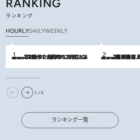
RANKING
ランキング
HOURLY
DAILY
WEEKLY
2026.8.5
【阿川佐和子さんの年とる力】なぜ70代で始めた趣味は“こんなに楽しい”のか？ ピアノ、俳句…スランプに陥っても続けられる“ある秘訣”とは
2026.8.5
【なぜ吉沢亮は「気配を消せる」のか？】興行収入208億の『国宝』を経て挑むミュージカル『ディア・エヴァン・ハンセン』。トップ俳優が舞台上でさらけ出した“孤独”とは
1 / 5
ランキング一覧