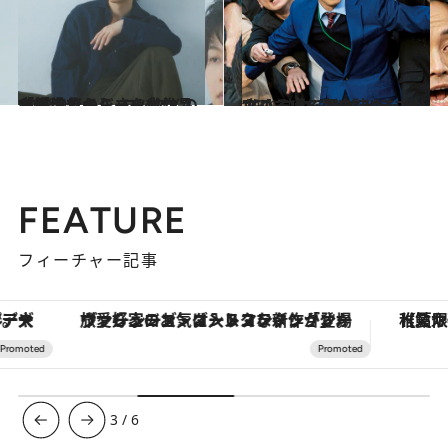
2021.9.7
中村倫也のルーツとは？ 「王道でメジャーな作品が好きだから エンタメの方が自分らしさを出せる」
カルチャー
2021.9.9
“らしさ”を突き詰めたからこそ 今、NHKドラマが攻めていて面白い！
カルチャー
FEATURE
フィーチャー記事
ヴァシュロン・コンスタンタン「オーヴァーシーズ・オートマティック」。旅愛好家のお気に入りコレクションから、ジェンダーレスな新作が登場
【夏限定ディナーコース】旬を迎
3
/
6