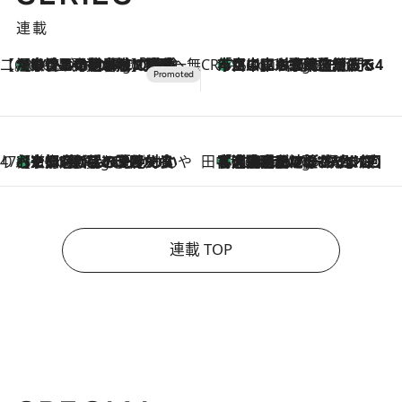
連載
【CREA×星野リゾート】唯一無二。癒しと発見が待つ場所へ
【トンボの足水浴】ヒノキの香りに包まれて涼感マックス！約13℃の湧水かけ流しを避暑地「星野温泉 トンボの湯」で体験
46 Minutes Ago
CREA'S CHOICE
「立川にも歌舞伎があるんだよ」 片岡仁左衛門・市川中車ら豪華座組みで4年目の立川立飛歌舞伎へ
2 Hours Ago
47都道府県の手みやげ ひんやりスイーツで夏を満喫
【京都府】この夏絶対食べたい 冷やしておいしいおやつ3選 ひと口目から心を掴む新緑のテリーヌ
2 Hours Ago
田中稲の勝手に再ブーム
「湘南乃風に憧れて」観客大盛上がりの“タオル回し”に、ラッパー顔負けの高速歌唱まで…さだまさし（74）のアグレッシブすぎる現在地
7 Hours Ago
連載 TOP