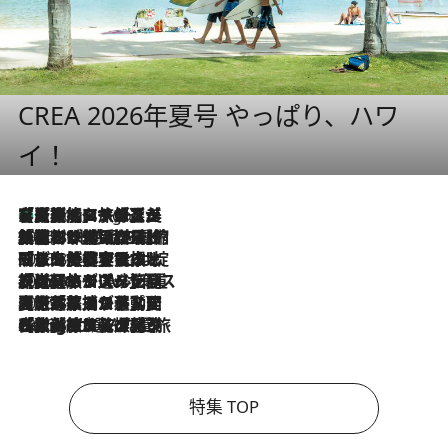
CREA 2026年夏号 やっぱり、ハワ
イ！
【厳選旅コスメ】「多機能アイテムがメイン！」旅好き美容エディターが選んだ夏旅ベストコスメを発表【Mサイズジップ】
2 Hours Ago
2026.8.6
「荷物が増えるほど旅ストレスは増す」美容ジャーナリストがたどり着いた最終結論。“化粧品を劇的に減らす”感動の凝縮美容とは
2026.8.6
「旅先には金髪ウィッグを持参」日本と同じメイクでは損してる!? 美容ジャーナリストが提案する“掟破りの旅美容”とは
2026.8.6
【厳選旅コスメ】「身軽さ＆UV対策重視！」ヘアアーティストshucoが選んだ夏旅ベストコスメを発表【Mサイズジップ】
2026.8.5
【厳選旅コスメ】国内をあちこち移動する河井菜摘が選んだ夏旅ベストコスメ発表！「リラックスアイテムはマスト」【Mサイズジップ】
2026.8.4
【厳選旅コスメ】「紫外線＆乾燥対策しながらメイク感も！」ヘア＆メイクGeorgeが選んだ夏旅ベストコスメを発表！【Mサイズジップ】
特集 TOP