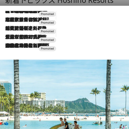
【トンボの足水浴】ヒノキの香りに包まれて涼感マックス！約13℃の湧水かけ流しを避暑地「星野温泉 トンボの湯」で体験
46 Minutes Ago
2026.7.31
【ホテル帰省】という選択肢をOMOが提案。家族とほどよい距離を保つには「昼は実家、夜は気兼ねなくホテルで！」
2026.7.24
【夏限定ディナーコース】旬を迎える稚鮎や花ズッキーニなどをイタリア・トスカーナの郷土料理の手法で満喫！
2026.7.17
「土佐和ハーブかき氷」がOMO7高知に登場！生姜、山椒、大葉など目にも舌にも涼を呼ぶ郷土の味
2026.7.10
NEW OPEN！【界 草津】名湯の地に誕生。趣の異なる2種の温泉と上州ならではの会席・蕎麦割烹など美食を味わう究極の癒やし旅