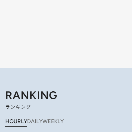
RANKING
ランキング
HOURLY
DAILY
WEEKLY