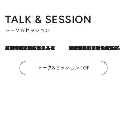
TALK & SESSION
トーク＆セッション
2026.8.3
「今後値上げがあるとすれば…」「リスクがあるのは今年の冬」エネルギー専門家が語る、ホルムズ海峡封鎖が家庭にもたらす“ある心配”
2026.8.3
「住宅建てられない…」「サーチャージ料の高値が続いている」ホルムズ海峡封鎖による影響はいつまで続く？《エネルギー専門家に聞く“どうなる日本の暮らし”》
トーク&セッション TOP