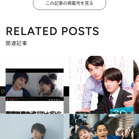
この記事の掲載号を見る
RELATED POSTS
関連記事
2021.4.10
涙腺崩壊必須！森七菜·北村匠海まで 今話題“YouTubeショートドラマ”6選
カルチャー
2020.12.11
沼堕ち必至！ 「チェリまほ」と 日本におけるBLドラマの歴史
カルチャー