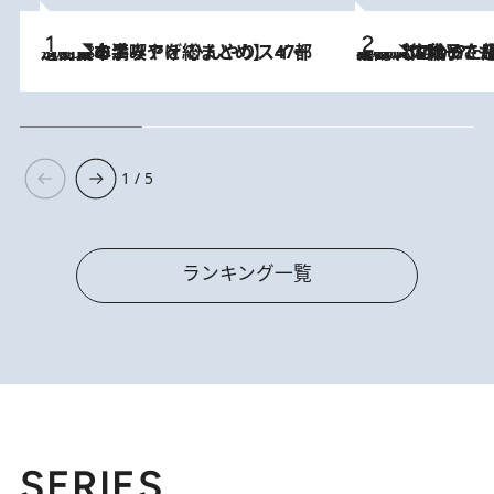
2026.8.5
【西日本エリアを総まとめ】 47都道府県の手みやげ ひんやりスイーツで夏を満喫
2026.8.5
【阿川佐和子さんの年とる力】なぜ70代で始めた趣味は“こんなに楽しい”のか？ ピアノ、俳句…スランプに陥っても続けられる“ある秘訣”とは
1 / 5
ランキング一覧
SERIES