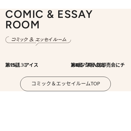
COMIC & ESSAY
ROOM
2026.7.30
第15話 アイス
2026.7.30
第8回「同人誌即売会にチャレンジ その2」
コミック＆エッセイルームTOP