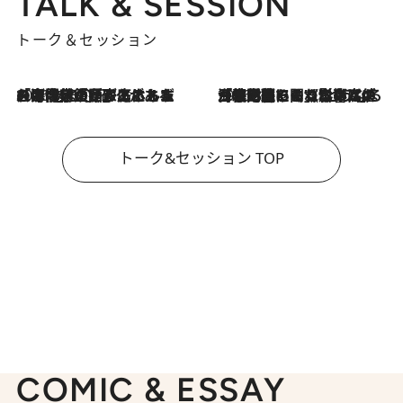
TALK & SESSION
トーク＆セッション
2026.8.3
「今後値上げがあるとすれば…」「リスクがあるのは今年の冬」エネルギー専門家が語る、ホルムズ海峡封鎖が家庭にもたらす“ある心配”
2026.8.3
「住宅建てられない…」「サーチャージ料の高値が続いている」ホルムズ海峡封鎖による影響はいつまで続く？《エネルギー専門家に聞く“どうなる日本の暮らし”》
トーク&セッション TOP
COMIC & ESSAY