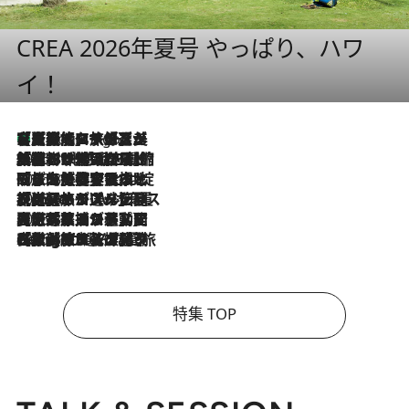
CREA 2026年夏号 やっぱり、ハワ
イ！
【厳選旅コスメ】「多機能アイテムがメイン！」旅好き美容エディターが選んだ夏旅ベストコスメを発表【Mサイズジップ】
8 Hours Ago
2026.8.6
「荷物が増えるほど旅ストレスは増す」美容ジャーナリストがたどり着いた最終結論。“化粧品を劇的に減らす”感動の凝縮美容とは
2026.8.6
「旅先には金髪ウィッグを持参」日本と同じメイクでは損してる!? 美容ジャーナリストが提案する“掟破りの旅美容”とは
2026.8.6
【厳選旅コスメ】「身軽さ＆UV対策重視！」ヘアアーティストshucoが選んだ夏旅ベストコスメを発表【Mサイズジップ】
2026.8.5
【厳選旅コスメ】国内をあちこち移動する河井菜摘が選んだ夏旅ベストコスメ発表！「リラックスアイテムはマスト」【Mサイズジップ】
2026.8.4
【厳選旅コスメ】「紫外線＆乾燥対策しながらメイク感も！」ヘア＆メイクGeorgeが選んだ夏旅ベストコスメを発表！【Mサイズジップ】
特集 TOP