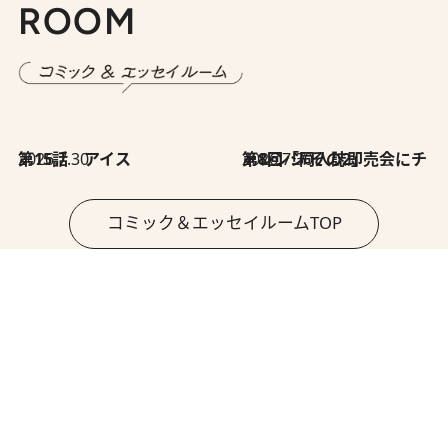
ROOM
2026.7.30
第15話 アイス
2026.7.30
第8回「同人誌即売会にチャレンジ その2」
コミック＆エッセイルームTOP