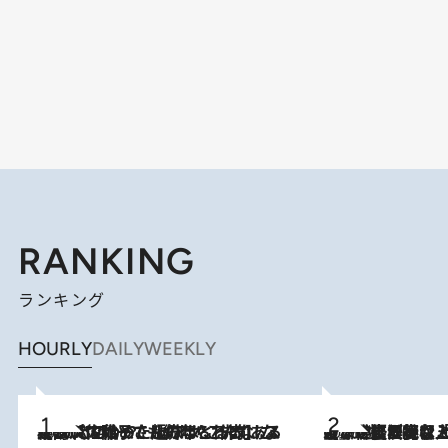
RANKING
ランキング
HOURLY
DAILY
WEEKLY
2026.8.5
【阿川佐和子さんの年とる力】なぜ70代で始めた趣味は“こんなに楽しい”のか？ ピアノ、俳句…スランプに陥っても続けられる“ある秘訣”とは
2026.8.5
【なぜ吉沢亮は「気配を消せる」のか？】興行収入208億の『国宝』を経て挑むミュージカル『ディア・エヴァン・ハンセン』。トップ俳優が舞台上でさらけ出した“孤独”とは