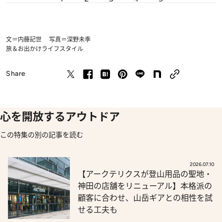
文＝内藤記世 写真＝深野未季
旅＆お出かけ
ライフスタイル
Share
心を開放するアウトドア
この特集の別の記事を読む
2026.07.10
【アークテリクスが登山用品の聖地・
神田の店舗をリニューアル】本格派の
顧客に合わせ、山岳ギアとの相性を試
せる工夫も