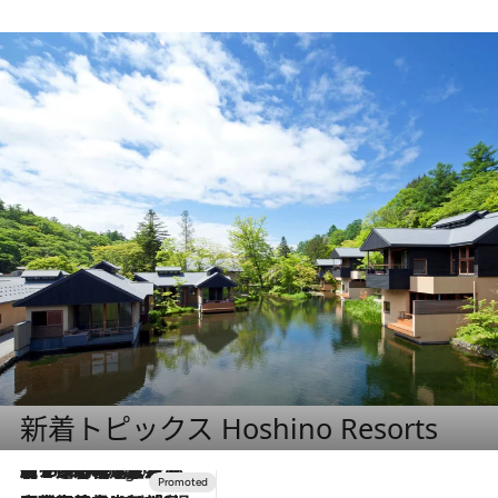
新着トピックス Hoshino Resorts
【トンボの足水浴】ヒノキの香りに包まれて涼感マックス！約13℃の湧水かけ流しを避暑地「星野温泉 トンボの湯」で体験
6 Hours Ago