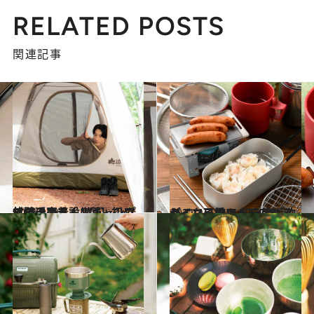
RELATED POSTS
関連記事
2021.10.6
杉野遥亮さんのキャンプ体験に密着！ 【1】初めてのテント設営篇
ライフスタイル
2021.10.17
ダイソーのキャンプギアがミニ可愛い 初心者も欲しくなる神アイテム8点
ライフスタイル