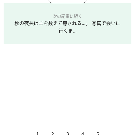
次の記事に続く
秋の夜長は羊を数えて癒される…。 写真で会いに
行くま...
1
2
3
4
5