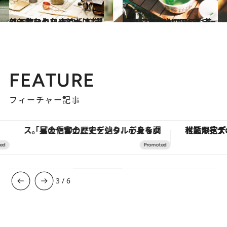
2021.7.1
外で飲むとコーヒーはもっとおいしい アウトドアコーヒーのためのギア7選
ライフスタイル
2021.7.20
やわらかな光の下でお茶を点てる幸せ “野点デビュー”してみませんか？
ライフスタイル
FEATURE
フィーチャー記事
「星のや富士」でデジタルデトックス。冨士信仰の歴史を辿り、心身を調える。
【夏限定ディナーコース】旬を迎
3
/
6