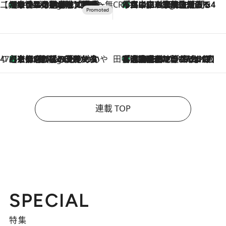
【CREA×星野リゾート】唯一無二。癒しと発見が待つ場所へ
【トンボの足水浴】ヒノキの香りに包まれて涼感マックス！約13℃の湧水かけ流しを避暑地「星野温泉 トンボの湯」で体験
6 Hours Ago
CREA'S CHOICE
「立川にも歌舞伎があるんだよ」 片岡仁左衛門・市川中車ら豪華座組みで4年目の立川立飛歌舞伎へ
8 Hours Ago
47都道府県の手みやげ ひんやりスイーツで夏を満喫
【京都府】この夏絶対食べたい 冷やしておいしいおやつ3選 ひと口目から心を掴む新緑のテリーヌ
8 Hours Ago
田中稲の勝手に再ブーム
「湘南乃風に憧れて」観客大盛上がりの“タオル回し”に、ラッパー顔負けの高速歌唱まで…さだまさし（74）のアグレッシブすぎる現在地
2026.8.7
連載 TOP
SPECIAL
特集