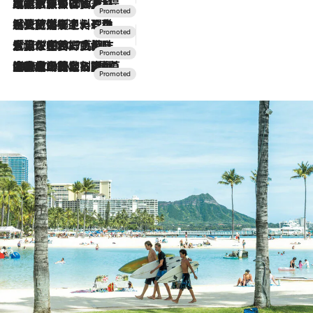
2026.7.31
【ホテル帰省】という選択肢をOMOが提案。家族とほどよい距離を保つには「昼は実家、夜は気兼ねなくホテルで！」
2026.7.24
【夏限定ディナーコース】旬を迎える稚鮎や花ズッキーニなどをイタリア・トスカーナの郷土料理の手法で満喫！
2026.7.17
「土佐和ハーブかき氷」がOMO7高知に登場！生姜、山椒、大葉など目にも舌にも涼を呼ぶ郷土の味
2026.7.10
NEW OPEN！【界 草津】名湯の地に誕生。趣の異なる2種の温泉と上州ならではの会席・蕎麦割烹など美食を味わう究極の癒やし旅