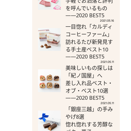
手軽でお洒落と評判
を呼んでいるもの
――2020 BEST5
2021.05.16
一目惚れ「カルディ
コーヒーファーム」
訪れるたび新発見す
る手土産ベスト10
――2020 BEST5
2021.05.11
美味しいもの探しは
「紀ノ国屋」へ
差し入れ品ベスト・
オブ・ベスト10選
――2020 BEST5
2021.05.11
「銀座三越」の手み
やげ8選
惚れ惚れする芳醇な