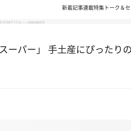
新着記事
連載
特集
トーク＆セ
9アイテム ――2020 BEST5
パー」 手土産にぴったりの9アイ