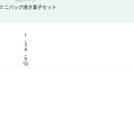
次のページ
ミニバッグ焼き菓子セット
1
...
3
4
...
9
10