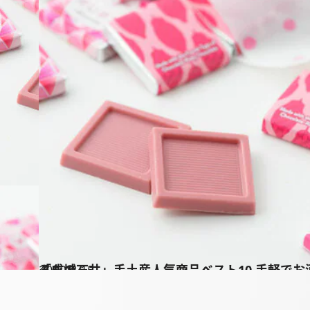
2020.2.15
「成城石井」手土産人気商品ベスト10 手軽でお洒落と評判を呼んでいるもの
グルメ