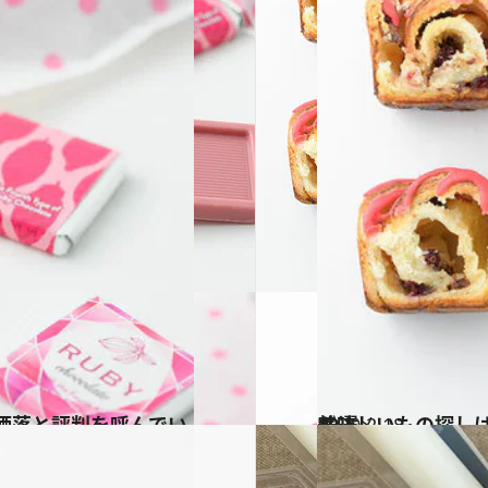
2020.2.18
美味しいもの探しは「紀ノ国屋」へ差し入れ品ベスト・オブ・ベスト10選
グルメ