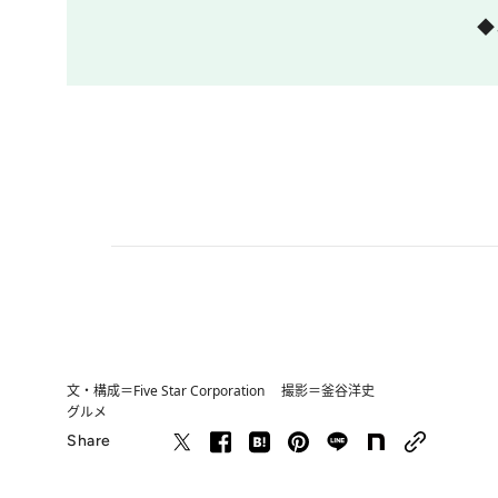
◆
文・構成＝Five Star Corporation 撮影＝釜谷洋史
グルメ
Share